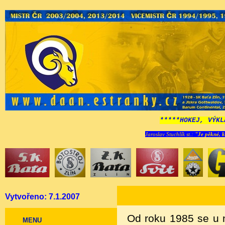
*****HOKEJ, VÝKL
Jaroslav Stuchlík st.:
"Je pěkné, k
Vytvořeno: 7.1.2007
Od roku 1985 se u n
MENU