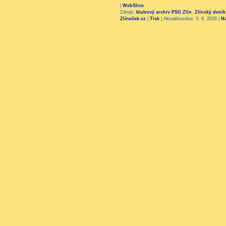
|
WebSlice
Zdroje:
klubový archiv PSG Zlín
,
Zlínský deník
Zlíneček.cz
|
Tisk
|
Aktualizováno: 3. 8. 2026
|
N