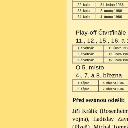
32. kolo
31. ledna
1986
33. kolo
2. února
1986
34. kolo
4. února
1986
Play-off Čtvrtfinále
11., 12., 15., 16. a
1. čtvrtfinále
11. února 198
2. čtvrtfinále
12. února
198
3. čtvrtfinále
15. února
198
O 5. místo
4., 7. a 8. března
1. zápas
4. března
1986
2. zápas
7. března
1986
Před sezónou odešli:
Jiří Králík (Rosenhei
vojna),
Ladislav Zav
(Plzeň), Michal Tom