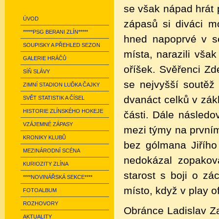
se však nápad hrát 
ÚVOD
zápasů si diváci m
*****PSG BERANI ZLÍN*****
hned napoprvé v se
SOUPISKY A PŘEHLED SEZON
místa, narazili však
GALERIE HRÁČŮ
oříšek. Svěřenci Zd
SÍŇ SLÁVY
se nejvyšší soutěž
ZIMNÍ STADION LUĎKA ČAJKY
dvanáct celků v zák
SVĚT STATISTIK A ČÍSEL
HISTORIE ZLÍNSKÉHO HOKEJE
části. Dále následov
VZÁJEMNÉ ZÁPASY
mezi týmy na první
KRONIKY KLUBŮ
bez gólmana Jiřího
MEZINÁRODNÍ SCÉNA
nedokázal zopakov
KURIOZITY ZLÍNA
starost s boji o z
****NOVINÁŘSKÁ SEKCE****
místo, když v play o
FOTOALBUM
ROZHOVORY
Obránce Ladislav Za
AKTUALITY