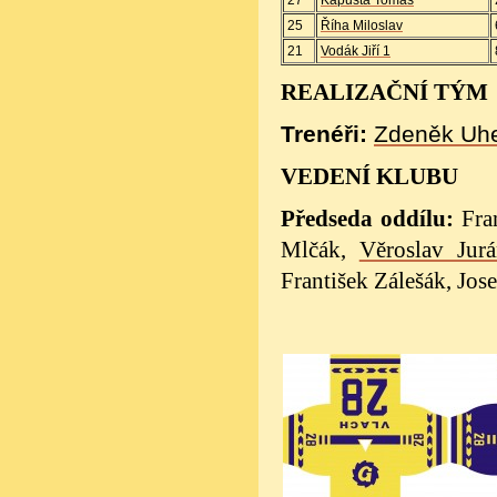
25
Říha Miloslav
21
Vodák Jiří 1
REALIZAČNÍ TÝM
Trenéři:
Zdeněk Uh
VEDENÍ KLUBU
Předseda oddílu:
Fran
Mlčák,
Věroslav Jur
František Zálešák,
Jose