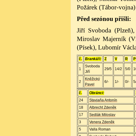
Požárek (Tábor-vojna)
Před sezónou přišli:
Jiří Svoboda (Plzeň)
Miroslav
Majerník (Ví
(Písek), Lubomír
Václa
č.
Brankáři:
Z
V
R
P
Svoboda
1
29/5
14/2
5/0
1
Jiří
Kněžický
2
6/-
1/-
0/-
5
Pavel
č.
Obránci:
24
Stavjaňa Antonín
18
Albrecht Zdeněk
17
Sedlák Miloslav
3
Venera Zdeněk
5
Valla Roman