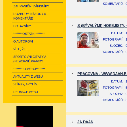
KOMENTÁŘŮ:
ZAHRANIČNÍ ZÁPISNÍKY
ROZBORY, NÁZORY A
KOMENTÁŘE
S (BÝVALÝMI) HOKEJISTY
DOTAZNÍKY
DATUM:
1
********OSTATNÍ********
FOTOGRAFIÍ:
O AUTOROVI
SLOŽEK:
VÍTE, ŽE...
KOMENTÁŘŮ:
SPORTOVNÍ CITÁTY A
(NE)PSANÉ PRAVDY
*********O WEBU********
PRACOVNA - WWW.DAAN.E
AKTUALITY Z WEBU
DATUM:
1
SBÍRKY, ARCHÍV...
FOTOGRAFIÍ:
REDAKCE WEBU
SLOŽEK:
KOMENTÁŘŮ:
JÁ DÁÁN