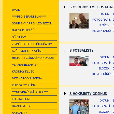
S OSOBNOSTMI Z OSTATNÍ
ÚVOD
DATUM:
1
*****PSG BERANI ZLÍN*****
FOTOGRAFIÍ:
SOUPISKY A PŘEHLED SEZON
SLOŽEK:
GALERIE HRÁČŮ
KOMENTÁŘŮ:
SÍŇ SLÁVY
ZIMNÍ STADION LUĎKA ČAJKY
S FOTBALISTY
SVĚT STATISTIK A ČÍSEL
DATUM:
1
HISTORIE ZLÍNSKÉHO HOKEJE
FOTOGRAFIÍ:
VZÁJEMNÉ ZÁPASY
SLOŽEK:
KRONIKY KLUBŮ
KOMENTÁŘŮ:
MEZINÁRODNÍ SCÉNA
KURIOZITY ZLÍNA
****NOVINÁŘSKÁ SEKCE****
S HOKEJISTY ODJINUD
FOTOALBUM
DATUM:
1
ROZHOVORY
FOTOGRAFIÍ:
SLOŽEK:
AKTUALITY