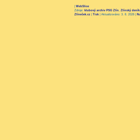
|
WebSlice
Zdroje:
klubový archiv PSG Zlín
,
Zlínský deník
Zlíneček.cz
|
Tisk
|
Aktualizováno: 3. 8. 2026
|
N