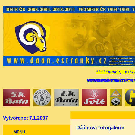
*****HOKEJ, VÝKL
Jaroslav Stuchlík st.:
"Je pěkné, k
Vytvořeno: 7.1.2007
Dáánova fotogalerie
MENU