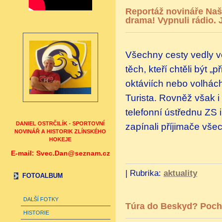
Reportáž novináře Naší
drama! Vypnuli rádio. 
Všechny cesty vedly v
těch, kteří chtěli být „
oktáviích nebo volhách
Turista. Rovněž však i
telefonní ústřednu ZS i
DANIEL OSTRČILÍK - SPORTOVNÍ
zapínali příjimače vše
NOVINÁŘ A HISTORIK ZLÍNSKÉHO
HOKEJE
E-mail: Svec.Dan@seznam.cz
|
Rubrika:
aktuality
FOTOALBUM
DALŠÍ FOTKY
Túra do Beskyd? Pocho
HISTORIE