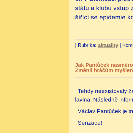
státu a klubu vstup 
šířící se epidemie k
|
Rubrika:
aktuality
|
Kome
Jak Pantůček nasměrov
Změnil hráčům myšlen
Tehdy neexistovaly žád
lavina. Následně infor
Václav Pantůček je t
Senzace!