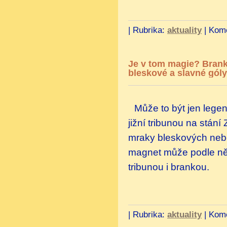
|
Rubrika:
aktuality
|
Kome
Je v tom magie? Brank
bleskové a slavné góly
Může to být jen lege
jižní tribunou na stán
mraky bleskových nebo
magnet může podle něk
tribunou i brankou.
|
Rubrika:
aktuality
|
Kome