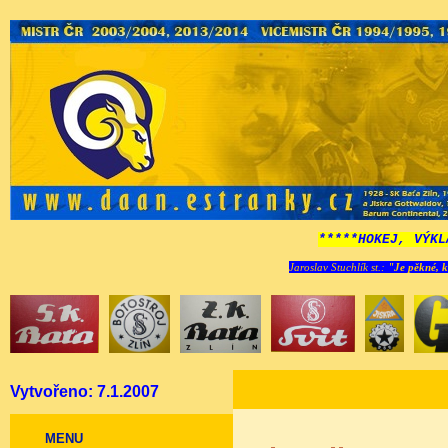
*****HOKEJ, VÝKL
Jaroslav Stuchlík st.:
"Je pěkné, k
Vytvořeno: 7.1.2007
MENU