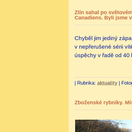
Zlín sahal po světové
Canadiens. Byli jsme v
Chyběl jim jediný zápa
v nepřerušené sérii ví
úspěchy v řadě od 40 l
|
Rubrika:
aktuality
|
Foto
Zboženské rybníky. Míst