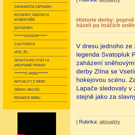
ZAHRANIČNÍ ZÁPISNÍKY
ROZBORY, NÁZORY A
Historie derby: poprvé 
KOMENTÁŘE
házeli po hráčích sněho
DOTAZNÍKY
********OSTATNÍ********
O AUTOROVI
V dresu jednoho ze z
VÍTE, ŽE...
legenda Svatopluk P
SPORTOVNÍ CITÁTY A
zaházení sněhovými 
(NE)PSANÉ PRAVDY
derby Zlína se Vsetí
*********O WEBU********
hokejovou scénu. Z
AKTUALITY Z WEBU
Lapače sledovaly v z
SBÍRKY, ARCHÍV...
stejně jako za slav
REDAKCE WEBU
|
Rubrika:
aktuality