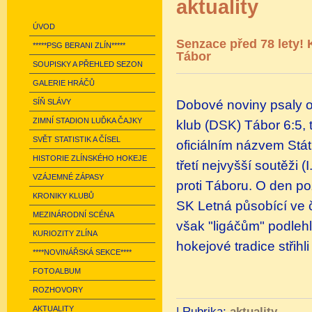
aktuality
ÚVOD
Senzace před 78 lety! 
*****PSG BERANI ZLÍN*****
Tábor
SOUPISKY A PŘEHLED SEZON
GALERIE HRÁČŮ
Dobové noviny psaly o
SÍŇ SLÁVY
ZIMNÍ STADION LUĎKA ČAJKY
klub (DSK) Tábor 6:5,
SVĚT STATISTIK A ČÍSEL
oficiálním názvem Státn
HISTORIE ZLÍNSKÉHO HOKEJE
třetí nejvyšší soutěži 
VZÁJEMNÉ ZÁPASY
proti Táboru. O den poz
KRONIKY KLUBŮ
SK Letná působící ve čt
MEZINÁRODNÍ SCÉNA
však "ligáčům" podlehl
KURIOZITY ZLÍNA
hokejové tradice střihli
****NOVINÁŘSKÁ SEKCE****
FOTOALBUM
ROZHOVORY
AKTUALITY
|
Rubrika:
aktuality