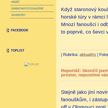
HRÁČI
Když staronový kouč
DÁÁNOVA FOTOGALERIE
SUVENÝRY
horské túry v rámci 
Mnozí fanoušci i od
FACEBOOK
to poprvé, co ševci v
TOPLIST
|
Rubrika:
aktuality
|
Foto
Reportáž: Skončil jsem
prostor, nepustíme vá
Stejně jako jiní novin
fanouškům, i zástup
off v Olomouci prot