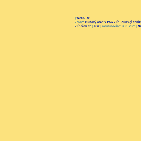
|
WebSlice
Zdroje:
klubový archiv PSG Zlín
,
Zlínský deník
Zlíneček.cz
|
Tisk
|
Aktualizováno: 3. 8. 2026
|
N