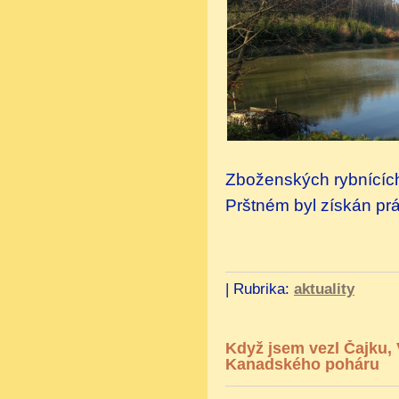
Zboženských rybnících 
Prštném byl získán pr
|
Rubrika:
aktuality
Když jsem vezl Čajku, 
Kanadského poháru