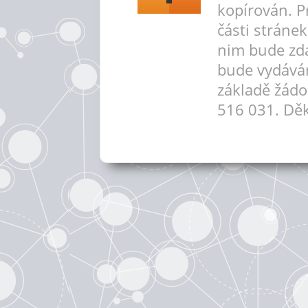
kopírován. P
části stráne
nim bude zd
bude vydává
základě žádo
516 031. Děk