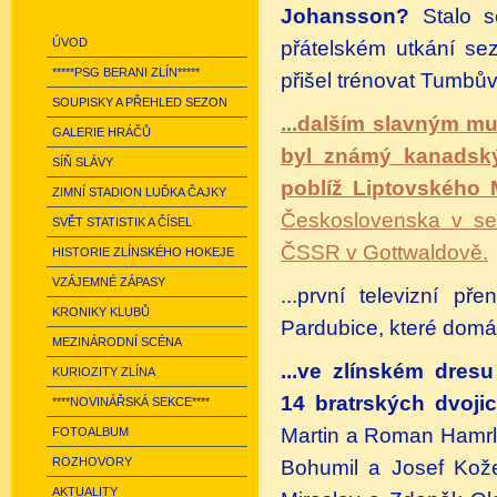
Johansson?
Stalo s
ÚVOD
přátelském utkání se
*****PSG BERANI ZLÍN*****
přišel trénovat Tumbův 
SOUPISKY A PŘEHLED SEZON
...dalším slavným mu
GALERIE HRÁČŮ
byl známý kanadsk
SÍŇ SLÁVY
poblíž Liptovského
ZIMNÍ STADION LUĎKA ČAJKY
Československa v se
SVĚT STATISTIK A ČÍSEL
ČSSR v Gottwaldově.
HISTORIE ZLÍNSKÉHO HOKEJE
VZÁJEMNÉ ZÁPASY
...první televizní p
KRONIKY KLUBŮ
Pardubice, které domá
MEZINÁRODNÍ SCÉNA
...ve zlínském dresu
KURIOZITY ZLÍNA
14 bratrských dvoji
****NOVINÁŘSKÁ SEKCE****
Martin a Roman Hamrlí
FOTOALBUM
ROZHOVORY
Bohumil a Josef Kože
AKTUALITY