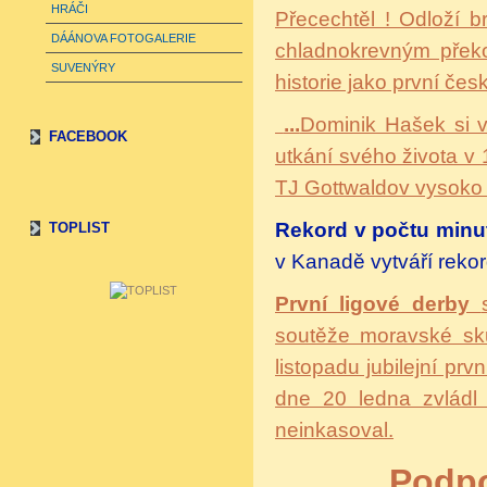
HRÁČI
Přecechtěl ! Odloží br
DÁÁNOVA FOTOGALERIE
chladnokrevným překo
SUVENÝRY
historie jako první čes
...
Dominik Hašek si v
FACEBOOK
utkání svého života v 
TJ Gottwaldov vysoko 
Rekord v počtu minut 
TOPLIST
v Kanadě vytváří rekor
První ligové derby
soutěže moravské sku
listopadu jubilejní p
dne 20 ledna zvládl
neinkasoval.
Podpo