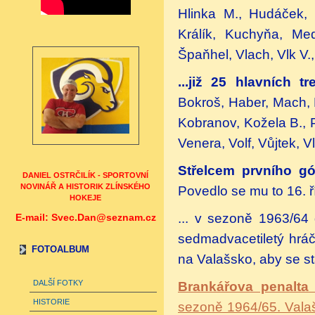
Hlinka M., Hudáček, 
Králík, Kuchyňa, Med
Špaňhel, Vlach, Vlk V.,
...již 25 hlavních t
Bokroš, Haber, Mach, 
Kobranov, Kožela B., P
Venera, Volf, Vůjtek, 
Střelcem prvního gó
DANIEL OSTRČILÍK - SPORTOVNÍ
NOVINÁŘ A HISTORIK ZLÍNSKÉHO
Povedlo se mu to 16. 
HOKEJE
... v sezoně 1963/64 
E-mail: Svec.Dan@seznam.cz
sedmadvacetiletý hráč
FOTOALBUM
na Valašsko, aby se s
DALŠÍ FOTKY
Brankářova penalta
HISTORIE
sezoně 1964/65. Valaši