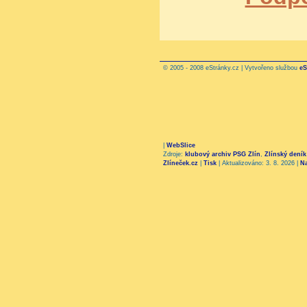
© 2005 - 2008 eStránky.cz | Vytvořeno službou
eS
|
WebSlice
Zdroje:
klubový archiv PSG Zlín
,
Zlínský deník
Zlíneček.cz
|
Tisk
|
Aktualizováno: 3. 8. 2026
|
N