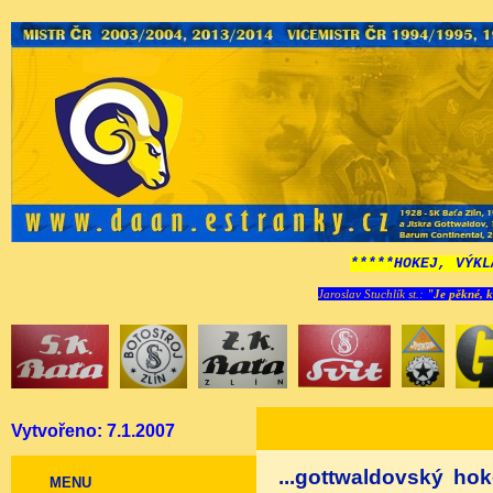
*****HOKEJ, VÝKL
Jaroslav Stuchlík st.:
"Je pěkné, k
Vytvořeno: 7.1.2007
...gottwaldovský ho
MENU