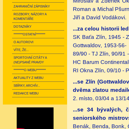
Miroslav a Zdeněk Okál
ZAHRANIČNÍ ZÁPISNÍKY
Roman a Michal Pšurní
ROZBORY, NÁZORY A
Jiří a David Vodákovi.
KOMENTÁŘE
DOTAZNÍKY
...za celou historii l
********OSTATNÍ********
SK Baťa Zlín, 1945 - Z
O AUTOROVI
Gottwaldov, 1953-56-
VÍTE, ŽE...
89/90 - TJ Zlín, 90/91
SPORTOVNÍ CITÁTY A
HC Barum Continental,
(NE)PSANÉ PRAVDY
RI Okna Zlín, 09/10 - 
*********O WEBU********
AKTUALITY Z WEBU
...se Zlín (Gottwald
SBÍRKY, ARCHÍV...
dvěma zlatou medail
REDAKCE WEBU
2. místo, 03/04 a 13/14
...se 34 bývalých, 
seniorského mistrov
Benák, Benda, Bonk, 