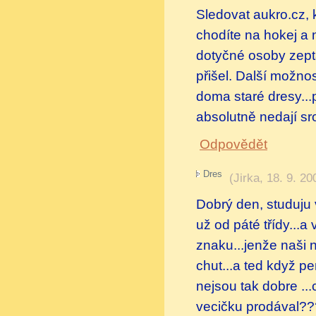
Sledovat aukro.cz,
chodíte na hokej a n
dotyčné osoby zep
přišel. Další možnos
doma staré dresy...
absolutně nedají sr
Odpovědět
Dres
(
Jirka
,
18. 9. 20
Dobrý den, studuju 
už od páté třídy...
znaku...jenže naši 
chut...a ted když p
nejsou tak dobre ...
vecičku prodával?