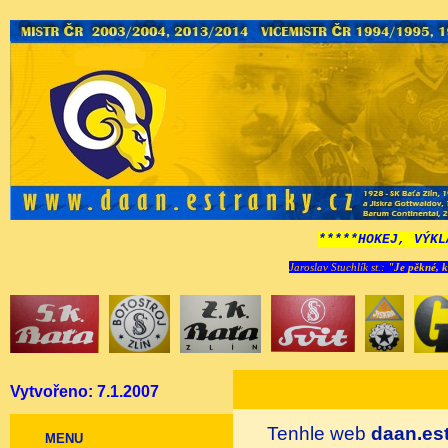
*****HOKEJ, VÝKL
Jaroslav Stuchlík st.:
"Je pěkné, k
Vytvořeno: 7.1.2007
Tenhle web
daan.es
MENU