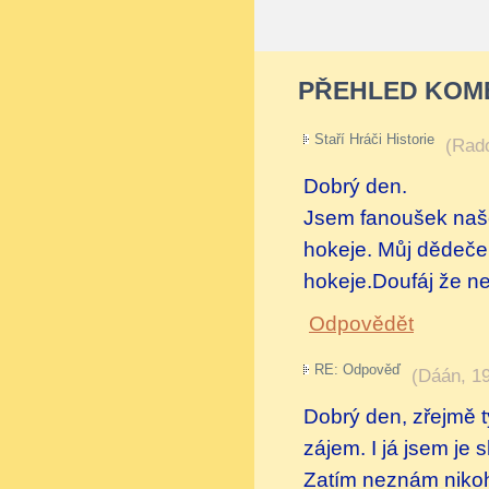
PŘEHLED KOM
Staří Hráči Historie
(
Rad
Dobrý den.
Jsem fanoušek naše
hokeje. Můj dědeček
hokeje.Doufáj že n
Odpovědět
RE: Odpověď
(
Dáán
,
19
Dobrý den, zřejmě t
zájem. I já jsem je
Zatím neznám nikoho