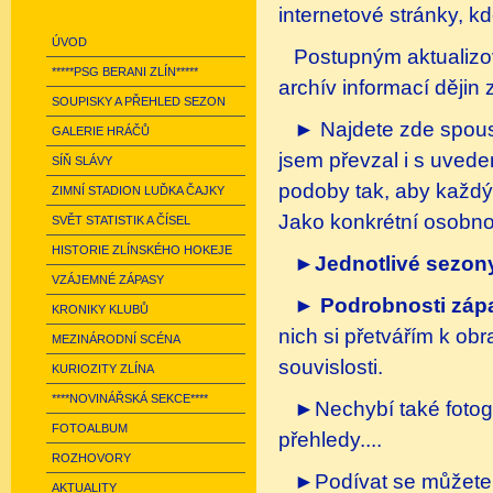
internetové stránky, kd
ÚVOD
Postupným aktualizo
*****PSG BERANI ZLÍN*****
archív informací dějin 
SOUPISKY A PŘEHLED SEZON
► Najdete zde spou
GALERIE HRÁČŮ
jsem převzal i s uvede
SÍŇ SLÁVY
podoby tak, aby každý
ZIMNÍ STADION LUĎKA ČAJKY
Jako konkrétní osobn
SVĚT STATISTIK A ČÍSEL
HISTORIE ZLÍNSKÉHO HOKEJE
►
Jednotlivé sezon
VZÁJEMNÉ ZÁPASY
►
Podrobnosti záp
KRONIKY KLUBŮ
nich si přetvářím k ob
MEZINÁRODNÍ SCÉNA
souvislosti.
KURIOZITY ZLÍNA
****NOVINÁŘSKÁ SEKCE****
►Nechybí také fotoga
FOTOALBUM
přehledy....
ROZHOVORY
►Podívat se můžete 
AKTUALITY