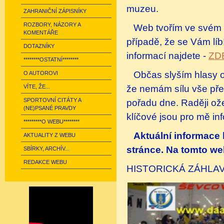
muzeu.
ZAHRANIČNÍ ZÁPISNÍKY
ROZBORY, NÁZORY A
Web tvořím ve svém 
KOMENTÁŘE
případě, že se Vám líb
DOTAZNÍKY
informací najdete -
ZD
********OSTATNÍ********
Občas slyším hlasy o 
O AUTOROVI
že nemám sílu vše pře
VÍTE, ŽE...
SPORTOVNÍ CITÁTY A
pořadu dne. Raději ože
(NE)PSANÉ PRAVDY
klíčové jsou pro mě in
*********O WEBU********
Aktuální informace 
AKTUALITY Z WEBU
stránce. Na tomto web
SBÍRKY, ARCHÍV...
REDAKCE WEBU
HISTORICKÁ ZÁHLA