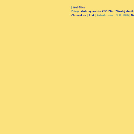
|
WebSlice
Zdroje:
klubový archiv PSG Zlín
,
Zlínský deník
Zlíneček.cz
|
Tisk
|
Aktualizováno: 3. 8. 2026
|
N