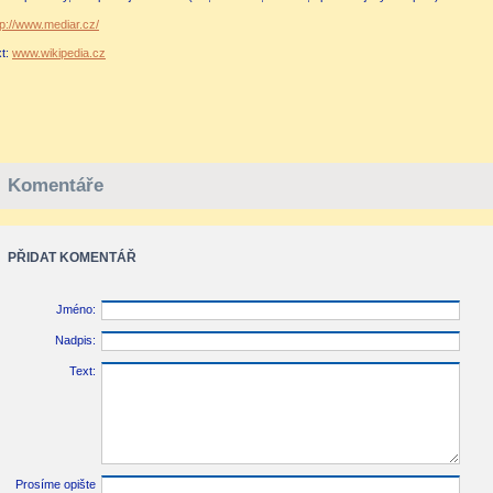
tp://www.mediar.cz/
xt:
www.wikipedia.cz
Komentáře
PŘIDAT KOMENTÁŘ
Jméno:
Nadpis:
Text:
Prosíme opište