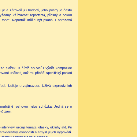
uje a zároveň ji i hodnotí, jeho postoj je často
(vyžaduje všímavost reportéra), přesný a pokud
 u toho“. Reportáž může být psaná + obrazová
á ze složek, s čímž souvisí i výběr kompozice
sované události, což mu přináší specifický pohled
dí. Usiluje o zajímavost. Užívá expresivních
ngličtině rozhovor nebo schůzka. Jedná se o
ý) žánr.
 interview, určuje témata, otázky, okruhy atd. Při
rakteristiky osobnosti a smysl jejích výpovědí.