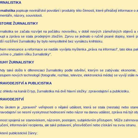
URNALISTIKA
rnalistika
popisuje novinářské povolání i produkty této činnosti, které přinášejí informace 
mentáře, názory, souvislosti.
STORIE ŽURNALISTIKY
rnalistika se začala rozvíjet na počátku novověku, v době nových zámořských objevů a
oupl a zpráva se stala prodejným zbožím. Zprvu se jednalo o ručně psané dopisy, které pla
lší rozšíření žurnalistiky by bylo nemyslitelné bez vynálezu knihtisku.
hem renesance a reformace se nadále vyvíjela myšlenka „práva na informaci“, tato idea pak d
uvíme o „zlatém věku žurnalistiky“.
RUHY ŽURNALISTIKY
hdy také došlo k diferenciaci žurnalistiky podle odvětví, kterým se zabývala: ekonomie, 
stupem nových technologií (fotografie, rozhlas, televize, elektronická média) se vyvíjí stále 
RAVODEJSTVÍ A PUBLICISTIKA
z ohledu na kanál či typ, žurnalistika má dvě hlavní složky: zpravodajství a publicistiku.
PRAVODEJSTVÍ
ho úkolem je „zpravení“ veřejnosti o nějaké události, která se stala (nestala) nebo stan
ravodajství se nesmí vyskytnout hodnocení nebo názor na danou událost, zpráva má být obj
nnost spojená se stanoviskem, názorem, postojem, subjektivním přístupem. Může zahrnovat
učení, informování recipienta, ale také pobavení, přesvědčení nebo získání na svou stranu.
které publicistické žánry: