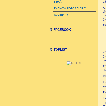
zá
HRÁČI
Au
DÁÁNOVA FOTOGALERIE
zř
SUVENÝRY
mo
(n
Zá
FACEBOOK
TOPLIST
Vě
(d
na
Zá
ob
I
In
žu
Z
In
re