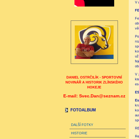
V 
F
Fe
ob
vě
Po
ro
sp
ko
už
fe
ob
V 
DANIEL OSTRČILÍK - SPORTOVNÍ
kt
NOVINÁŘ A HISTORIK ZLÍNSKÉHO
es
HOKEJE
E
E-mail: Svec.Dan@seznam.cz
Es
kr
FOTOALBUM
ko
au
sp
DALŠÍ FOTKY
R
HISTORIE
Re