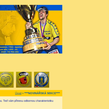
Úvod
»
****NOVINÁŘSKÁ SEKCE****
ebu. Teď vám přinesu odbornou charakteristiku