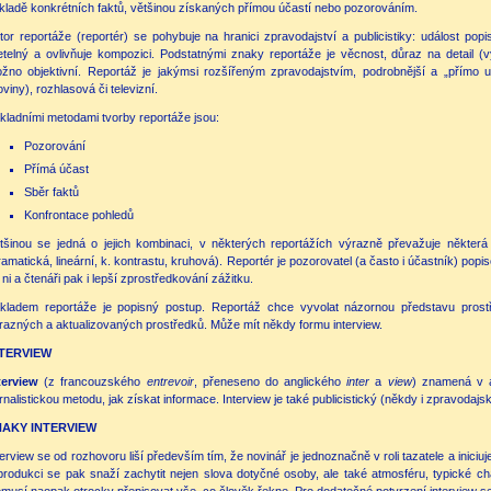
kladě konkrétních faktů, většinou získaných přímou účastí nebo pozorováním.
tor reportáže (reportér) se pohybuje na hranici zpravodajství a publicistiky: událost popis
etelný a ovlivňuje kompozici. Podstatnými znaky reportáže je věcnost, důraz na detail 
žno objektivní. Reportáž je jakýmsi rozšířeným zpravodajstvím, podrobnější a „přímo
oviny), rozhlasová či televizní.
kladními metodami tvorby reportáže jsou:
Pozorování
Přímá účast
Sběr faktů
Konfrontace pohledů
tšinou se jedná o jejich kombinaci, v některých reportážích výrazně převažuje někter
ramatická, lineární, k. kontrastu, kruhová). Reportér je pozorovatel (a často i účastník) popi
 ni a čtenáři pak i lepší zprostředkování zážitku.
kladem reportáže je popisný postup. Reportáž chce vyvolat názornou představu prostře
razných a aktualizovaných prostředků. Může mít někdy formu interview.
NTERVIEW
terview
(z francouzského
entrevoir
, přeneseno do anglického
inter
a
view
) znamená v a
rnalistickou metodu, jak získat informace. Interview je také publicistický (někdy i zpravodajsk
NAKY INTERVIEW
terview se od rozhovoru liší především tím, že novinář je jednoznačně v roli tazatele a iniciuje
produkci se pak snaží zachytit nejen slova dotyčné osoby, ale také atmosféru, typické cha