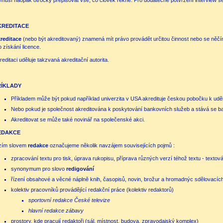
musí naopak otrocky přepisovat vše, co člověk řekne. Pro dodatečné potvrzení interview s
KREDITACE
reditace
(nebo být akreditovaný) znamená mít právo provádět určitou činnost nebo se ně
o získání licence.
reditaci uděluje takzvaná akreditační autorita.
ŘÍKLADY
Příkladem může být pokud například univerzita v USA akredituje českou pobočku k udělo
Nebo pokud je společnost akreditována k poskytování bankovních služeb a stává se bank
Akreditovat se může také novinář na společenské akci.
EDAKCE
zím slovem
redakce
označujeme několik navzájem souvisejících pojmů :
zpracování textu pro tisk, úprava rukopisu, příprava různých verzí téhož textu - textov
synonymum pro slovo
redigování
řízení obsahové a věcné náplně knih, časopisů, novin, brožur a hromadnýc sdělovacích p
kolektiv pracovníků provádějící redakční práce (kolektiv redaktorů)
sportovní redakce České televize
hlavní redakce zábavy
prostory, kde pracují redaktoři (sál, místnost, budova, zpravodajský komplex)