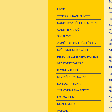
Ž
Žu
ÚVOD
ko
*****PSG BERANI ZLÍN*****
HI
SOUPISKY A PŘEHLED SEZON
Žu
st
GALERIE HRÁČŮ
Da
SÍŇ SLÁVY
Bě
ZIMNÍ STADION LUĎKA ČAJKY
Ml
SVĚT STATISTIK A ČÍSEL
D
HISTORIE ZLÍNSKÉHO HOKEJE
Te
ná
VZÁJEMNÉ ZÁPASY
ZP
KRONIKY KLUBŮ
Be
MEZINÁRODNÍ SCÉNA
Z
KURIOZITY ZLÍNA
Je
****NOVINÁŘSKÁ SEKCE****
zp
FOTOALBUM
Či
po
ROZHOVORY
Ně
AKTUALITY