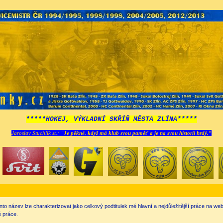
*****HOKEJ, VÝKLADNÍ SKŘÍŇ MĚSTA ZLÍNA*****
Jaroslav Stuchlík st.:
"Je pěkné, když má klub svou paměť a je na svou historii hrdý.“
nto název lze charakterizovat jako celkový podtitulek mé hlavní a nejdůležitější práce na w
 práce.