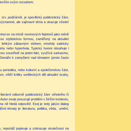
ředevším svým rozsahem.
s tzv.
podčárník
, je specifický publicistický žánr,
evýznamné, ale zajímavé téma a ukazuje všední
zvinul se na místě novinových fejetonů jako méně
ou stylistickou formou, zaměřený na aktuální
je lehkým zábavným slohem, mnohdy satiricky
třehy nebo hyperbola. Typický humor obsahuje i
šinou soustředí na jeden fakt, využívá sarkasmu,
 čtenáře k zamyšlení nad tématem (proto často
 periodika, nebo kulturní a společenskou část,
ze, větší kritiky uměleckých děl aktuální úvahy,
iterární odborně publicistický žánr středního či
. Autor eseje posuzuje problém v širším kontextu,
 ně hledá odpověď. Esej je tedy jakýsi dialog
 tématy je: literatura, politika, věda, umění,
ce, reportáž popisuje a zobrazuje skutečnost na