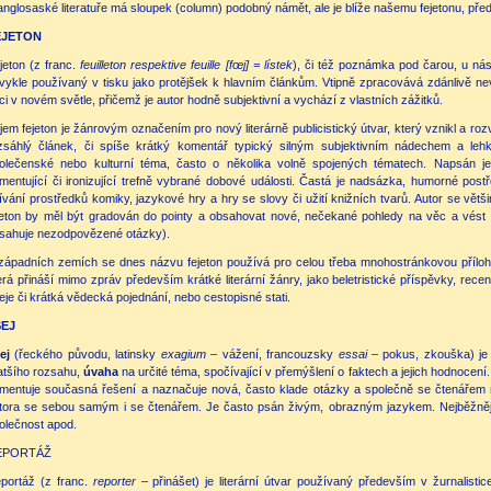
anglosaské literatuře má sloupek (column) podobný námět, ale je blíže našemu fejetonu, p
EJETON
jeton (z franc.
feuilleton respektive feuille [fœj] = lístek
), či též poznámka pod čarou, u ná
vykle používaný v tisku jako protějšek k hlavním článkům. Vtipně zpracovává zdánlivě n
ci v novém světle, přičemž je autor hodně subjektivní a vychází z vlastních zážitků.
jem fejeton je žánrovým označením pro nový literárně publicistický útvar, který vznikl a ro
zsáhlý článek, či spíše krátký komentář typický silným subjektivním nádechem a lehk
olečenské nebo kulturní téma, často o několika volně spojených tématech. Napsán 
mentující či ironizující trefně vybrané dobové události. Častá je nadsázka, humorné pos
ívání prostředků komiky, jazykové hry a hry se slovy či užití knižních tvarů. Autor se vět
jeton by měl být gradován do pointy a obsahovat nové, nečekané pohledy na věc a vést
sahuje nezodpovězené otázky).
západních zemích se dnes názvu fejeton používá pro celou třeba mnohostránkovou přílohu
erá přináší mimo zpráv především krátké literární žánry, jako beletristické příspěvky, recen
eje či krátká vědecká pojednání, nebo cestopisné stati.
SEJ
ej
(řeckého původu, latinsky
exagium
– vážení, francouzsky
essai
– pokus, zkouška) je l
atšího rozsahu,
úvaha
na určité téma, spočívající v přemýšlení o faktech a jejich hodnocení
mentuje současná řešení a naznačuje nová, často klade otázky a společně se čtenářem na
tora se sebou samým i se čtenářem. Je často psán živým, obrazným jazykem. Nejběžnějšími
olečnost apod.
EPORTÁŽ
portáž (z franc.
reporter
– přinášet) je literární útvar používaný především v žurnalisti