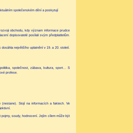
o aktuálním společenském dění a poskytují
 rozvoji obchodu, kdy význam informace prudce
cení dopisovatelé posílali svým předplatitelům.
osáhla největšího uplatnění v 19. a 20. století.
politika, společnost, zábava, kultura, sport… S
nové profese.
e (nestane). Stojí na informacích a faktech. Ve
ektivní.
 pojmy, soudy, hodnocení. Jejím cílem může být