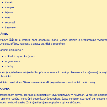
článek
sloupek
fejeton
esej
reportáž
interview
LÁNEK
vinový
článek
je literární žánr obsahující jasné, věcné, logické a srozumitelné vyjádř
uvislosti, příčiny, následky a analyzuje, třídí a zobecňuje.
sahem článku jsou:
základní myšlenka (teze)
argumentace
závěry
ánek je výsledkem subjektivního přístupu autora k dané problematice i k výrazový a jaz
blicistické.
laickém pojetí slovo článek znamená téměř jakýkoli útvar v novinách kromě zprávy.
LOUPEK
přeneseném smyslu jde také o publicistický útvar používaný v novinách, vznikl „na objednávk
 vtipném námětu, konkrétní podmět zevšeobecňuje, často ironizuje. Na rozdíl od fejetonu j
oupek novinové sazby. Známým českým sloupkařem byl Karel Čapek.