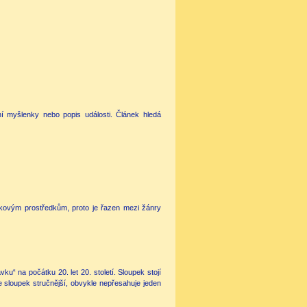
ení myšlenky nebo popis události. Článek hledá
ykovým prostředkům, proto je řazen mezi žánry
u“ na počátku 20. let 20. století. Sloupek stojí
e sloupek stručnější, obvykle nepřesahuje jeden