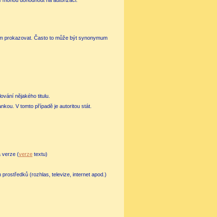
e mohou dohodnout na autorizaci.
čím prokazovat. Často to může být synonymum
vání nějakého titulu.
ou. V tomto případě je autoritou stát.
á verze (
verze
textu)
rostředků (rozhlas, televize, internet apod.)