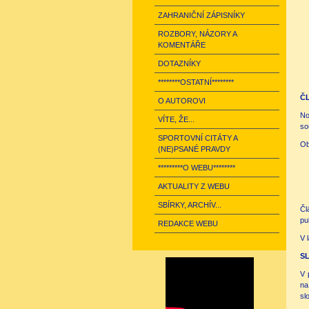
ZAHRANIČNÍ ZÁPISNÍKY
ROZBORY, NÁZORY A
KOMENTÁŘE
DOTAZNÍKY
********OSTATNÍ********
Č
O AUTOROVI
No
VÍTE, ŽE...
so
SPORTOVNÍ CITÁTY A
Ob
(NE)PSANÉ PRAVDY
*********O WEBU********
AKTUALITY Z WEBU
SBÍRKY, ARCHÍV...
Čl
pu
REDAKCE WEBU
V 
S
V 
na
sl