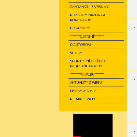
ZAHRANIČNÍ ZÁPISNÍKY
ROZBORY, NÁZORY A
KOMENTÁŘE
DOTAZNÍKY
********OSTATNÍ********
O AUTOROVI
VÍTE, ŽE...
SPORTOVNÍ CITÁTY A
(NE)PSANÉ PRAVDY
*********O WEBU********
AKTUALITY Z WEBU
SBÍRKY, ARCHÍV...
REDAKCE WEBU