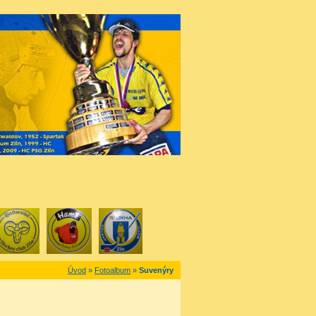
Úvod
»
Fotoalbum
»
Suvenýry