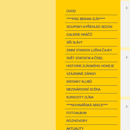
ÚVOD
*****PSG BERANI ZLÍN*****
SOUPISKY A PŘEHLED SEZON
GALERIE HRÁČŮ
SÍŇ SLÁVY
ZIMNÍ STADION LUĎKA ČAJKY
SVĚT STATISTIK A ČÍSEL
HISTORIE ZLÍNSKÉHO HOKEJE
VZÁJEMNÉ ZÁPASY
KRONIKY KLUBŮ
MEZINÁRODNÍ SCÉNA
KURIOZITY ZLÍNA
****NOVINÁŘSKÁ SEKCE****
FOTOALBUM
ROZHOVORY
AKTUALITY