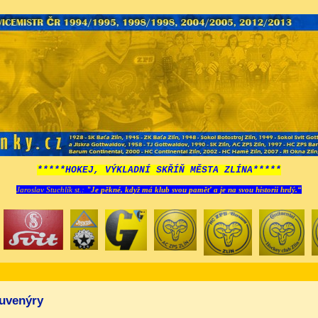
*****HOKEJ, VÝKLADNÍ SKŘÍŇ MĚSTA ZLÍNA*****
Jaroslav Stuchlík st.:
"Je pěkné, když má klub svou paměť a je na svou historii hrdý.“
uvenýry