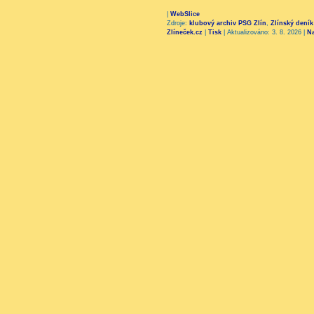
|
WebSlice
Zdroje:
klubový archiv PSG Zlín
,
Zlínský deník
Zlíneček.cz
|
Tisk
|
Aktualizováno: 3. 8. 2026
|
N