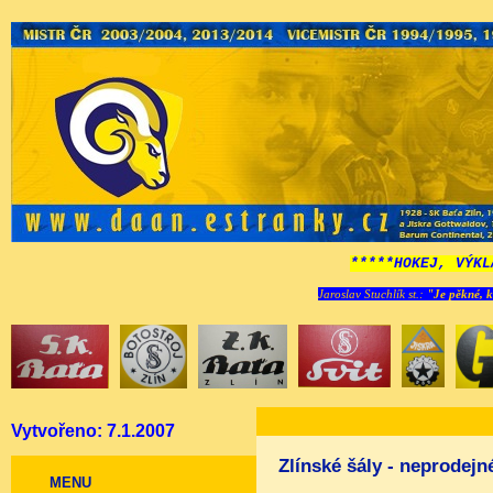
*****HOKEJ, VÝKL
Jaroslav Stuchlík st.:
"Je pěkné, k
Vytvořeno: 7.1.2007
Zlínské šály - neprodejn
MENU