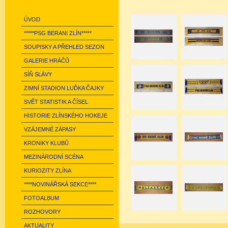
ÚVOD
*****PSG BERANI ZLÍN*****
SOUPISKY A PŘEHLED SEZON
GALERIE HRÁČŮ
SÍŇ SLÁVY
ZIMNÍ STADION LUĎKA ČAJKY
SVĚT STATISTIK A ČÍSEL
HISTORIE ZLÍNSKÉHO HOKEJE
VZÁJEMNÉ ZÁPASY
KRONIKY KLUBŮ
MEZINÁRODNÍ SCÉNA
KURIOZITY ZLÍNA
****NOVINÁŘSKÁ SEKCE****
FOTOALBUM
ROZHOVORY
AKTUALITY