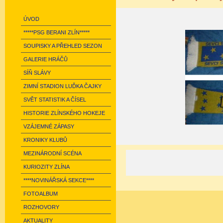
ÚVOD
*****PSG BERANI ZLÍN*****
SOUPISKY A PŘEHLED SEZON
GALERIE HRÁČŮ
SÍŇ SLÁVY
ZIMNÍ STADION LUĎKA ČAJKY
SVĚT STATISTIK A ČÍSEL
HISTORIE ZLÍNSKÉHO HOKEJE
VZÁJEMNÉ ZÁPASY
KRONIKY KLUBŮ
MEZINÁRODNÍ SCÉNA
KURIOZITY ZLÍNA
****NOVINÁŘSKÁ SEKCE****
FOTOALBUM
ROZHOVORY
AKTUALITY