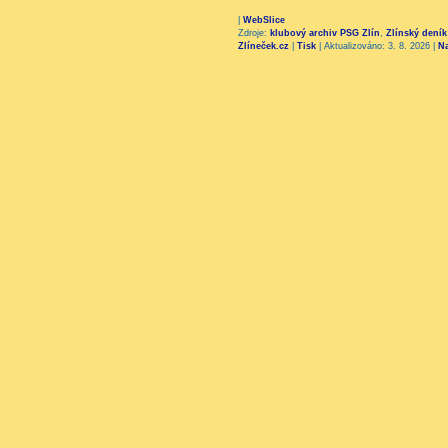
|
WebSlice
Zdroje:
klubový archiv PSG Zlín
,
Zlínský deník
Zlíneček.cz
|
Tisk
|
Aktualizováno: 3. 8. 2026
|
N