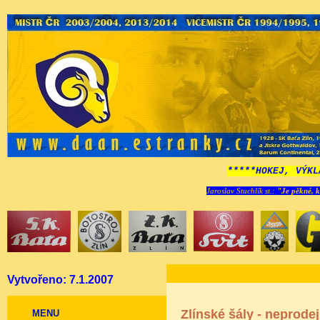
*****HOKEJ, VÝKL
Jaroslav Stuchlík st.:
"Je pěkné, k
Vytvořeno: 7.1.2007
Zlínské šály - neprode
MENU