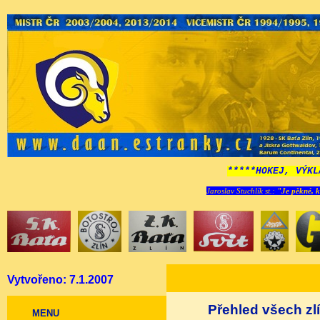
*****HOKEJ, VÝKL
Jaroslav Stuchlík st.:
"Je pěkné, k
Vytvořeno: 7.1.2007
Přehled všech zl
MENU