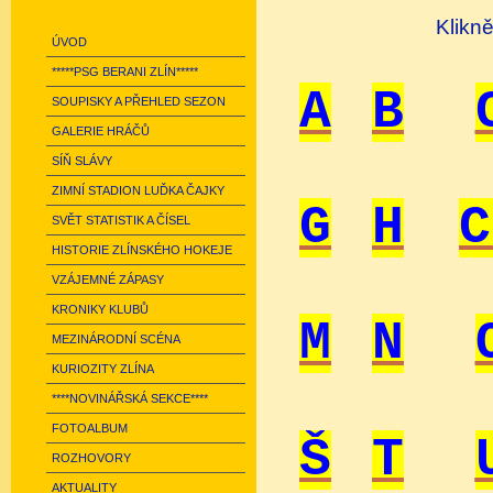
Klikn
ÚVOD
*****PSG BERANI ZLÍN*****
A
B
SOUPISKY A PŘEHLED SEZON
GALERIE HRÁČŮ
SÍŇ SLÁVY
ZIMNÍ STADION LUĎKA ČAJKY
G
H
C
SVĚT STATISTIK A ČÍSEL
HISTORIE ZLÍNSKÉHO HOKEJE
VZÁJEMNÉ ZÁPASY
KRONIKY KLUBŮ
M
N
MEZINÁRODNÍ SCÉNA
KURIOZITY ZLÍNA
****NOVINÁŘSKÁ SEKCE****
FOTOALBUM
Š
T
ROZHOVORY
AKTUALITY