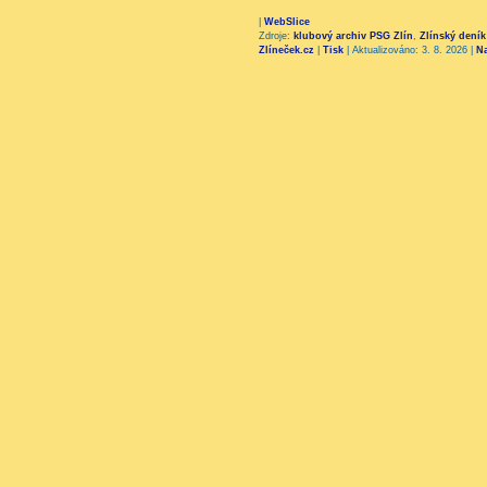
|
WebSlice
Zdroje:
klubový archiv PSG Zlín
,
Zlínský deník
Zlíneček.cz
|
Tisk
|
Aktualizováno: 3. 8. 2026
|
N