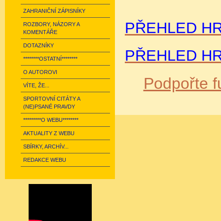
ZAHRANIČNÍ ZÁPISNÍKY
PŘEHLED HR
ROZBORY, NÁZORY A
KOMENTÁŘE
DOTAZNÍKY
PŘEHLED HR
********OSTATNÍ********
O AUTOROVI
Podpořte f
VÍTE, ŽE...
SPORTOVNÍ CITÁTY A
(NE)PSANÉ PRAVDY
*********O WEBU********
AKTUALITY Z WEBU
SBÍRKY, ARCHÍV...
REDAKCE WEBU