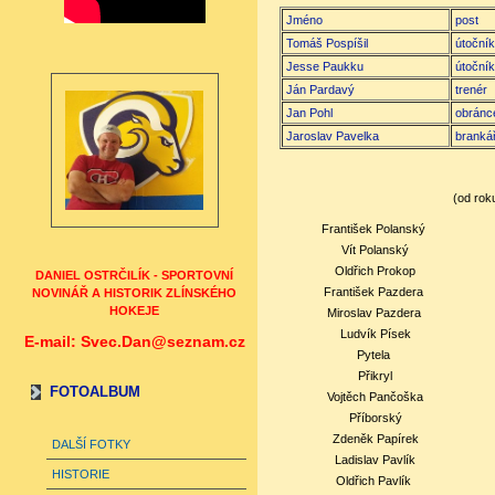
Jméno
post
Tomáš Pospíšil
útočník
Jesse Paukku
útočník
Ján Pardavý
trenér
Jan Pohl
obránc
Jaroslav Pavelka
branká
(od rok
František
Polanský
Vít
Polanský
Oldřich
Prokop
DANIEL OSTRČILÍK - SPORTOVNÍ
František
Pazdera
NOVINÁŘ A HISTORIK ZLÍNSKÉHO
HOKEJE
Miroslav
Pazdera
Ludvík
Písek
E-mail: Svec.Dan@seznam.cz
Pytela
Přikryl
FOTOALBUM
Vojtěch
Pančoška
Příborský
Zdeněk
Papírek
DALŠÍ FOTKY
Ladislav
Pavlík
HISTORIE
Oldřich Pavlík