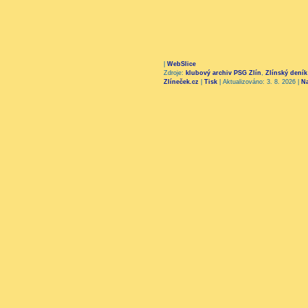
|
WebSlice
Zdroje:
klubový archiv PSG Zlín
,
Zlínský deník
Zlíneček.cz
|
Tisk
|
Aktualizováno: 3. 8. 2026
|
N