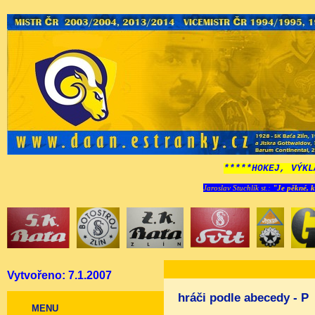
*****HOKEJ, VÝKL
Jaroslav Stuchlík st.:
"Je pěkné, k
Vytvořeno: 7.1.2007
hráči podle abecedy - P
MENU