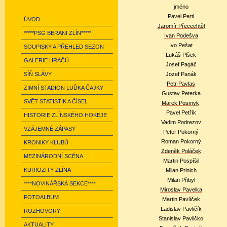
jméno
Pavel Pertl
ÚVOD
Jaromír Přecechtěl
*****PSG BERANI ZLÍN*****
Ivan Podešva
Ivo Pešat
SOUPISKY A PŘEHLED SEZON
Lukáš Plšek
GALERIE HRÁČŮ
Josef Pagáč
SÍŇ SLÁVY
Jozef Panák
Petr Pavlas
ZIMNÍ STADION LUĎKA ČAJKY
Gustav Peterka
SVĚT STATISTIK A ČÍSEL
Marek Posmyk
Pavel Petřík
HISTORIE ZLÍNSKÉHO HOKEJE
Vadim Podrezov
VZÁJEMNÉ ZÁPASY
Peter Pokorný
Roman Pokorný
KRONIKY KLUBŮ
Zdeněk Poláček
MEZINÁRODNÍ SCÉNA
Martin Pospíšil
KURIOZITY ZLÍNA
Milan Prinich
Milan Přibyl
****NOVINÁŘSKÁ SEKCE****
Miroslav Pavelka
FOTOALBUM
Martin Pavlíček
Ladislav Pavličík
ROZHOVORY
Stanislav Pavličko
AKTUALITY