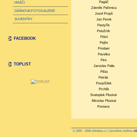
Pagáč
HRÁČI
Zdeněk
Pařenica
DÁÁNOVA FOTOGALERIE
Josef
Propš
SUVENÝRY
Jan Perek
Pastyřík
Potužník
Pötzl
FACEBOOK
Pejše
Predaer
Pavelka
Pinc
TOPLIST
Jaroslav Palla
Pišta
Petrák
Pospíšílek
Prchlík
Svatopluk Pluskal
Miroslav Pluskal
Postava
© 2005 - 2008 eStránky.cz | Vytvořeno službou
eS