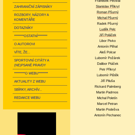
František Pecivál
Stanislav Přikryl
ZAHRANIČNÍ ZÁPISNÍKY
Roman Pšurný
ROZBORY, NÁZORY A
Michal Pšurný
KOMENTÁŘE
Radek Pšurný
DOTAZNÍKY
Luděk Pelc
Jiří Poláček
********OSTATNÍ********
Libor Pivko
O AUTOROVI
Antonín Plíhal
VÍTE, ŽE...
Aleš Polcar
Lubomír Požárek
SPORTOVNÍ CITÁTY A
Dalibor Ptáček
(NE)PSANÉ PRAVDY
Petr Přikryl
*********O WEBU********
Lubomír Pištěk
Jiří Piluša
AKTUALITY Z WEBU
Rickard Palmberg
SBÍRKY, ARCHÍV...
Martin Padrnos
REDAKCE WEBU
Michal Poletín
Marcel Petran
Martin Podešva
Antonín Pechanec