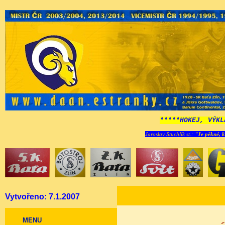
*****HOKEJ, VÝKL
Jaroslav Stuchlík st.:
"Je pěkné, k
Vytvořeno: 7.1.2007
MENU