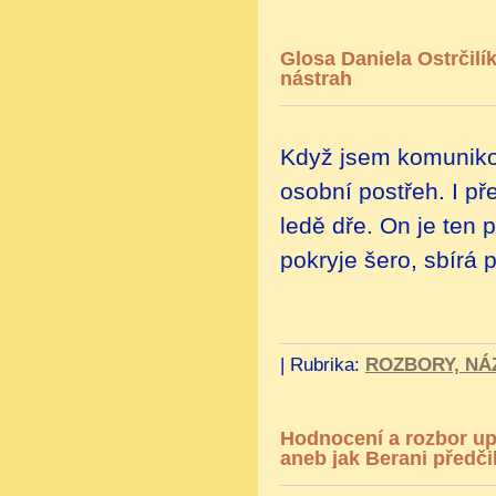
Glosa Daniela Ostrčilí
nástrah
Když jsem komunikova
osobní postřeh. I př
ledě dře. On je ten 
pokryje šero, sbírá 
|
Rubrika:
ROZBORY, NÁ
Hodnocení a rozbor up
aneb jak Berani předči