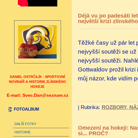
Déjà vu po padesáti l
největší krizi zlínskéh
Těžké časy už pár let 
nejvyšší soutěži se už
nejvyšší soutěži. Nahl
Gottwaldov prožil kriz
DANIEL OSTRČILÍK - SPORTOVNÍ
můj názor, kde vidím p
NOVINÁŘ A HISTORIK ZLÍNSKÉHO
HOKEJE
E-mail: Svec.Dan@seznam.cz
|
Rubrika:
ROZBORY, NÁ
FOTOALBUM
DALŠÍ FOTKY
Omezení na hokeji: Na
HISTORIE
si... PROČ?