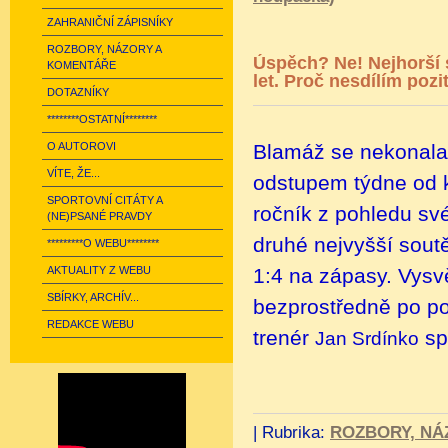
ZAHRANIČNÍ ZÁPISNÍKY
ROZBORY, NÁZORY A
Úspěch? Ne! Nejhorší 
KOMENTÁŘE
let. Proč nesdílím poz
DOTAZNÍKY
********OSTATNÍ********
O AUTOROVI
Blamáž se nekonala,
VÍTE, ŽE...
odstupem týdne od 
SPORTOVNÍ CITÁTY A
ročník z pohledu své
(NE)PSANÉ PRAVDY
druhé nejvyšší sout
*********O WEBU********
AKTUALITY Z WEBU
1:4 na zápasy. Vysv
SBÍRKY, ARCHÍV...
bezprostředně po po
REDAKCE WEBU
trenér
sp
Jan Srdínko
|
Rubrika:
ROZBORY, NÁ