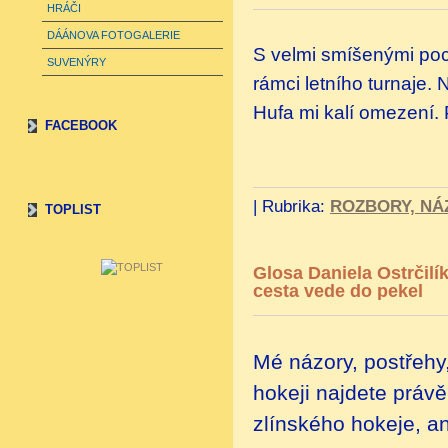
HRÁČI
DÁÁNOVA FOTOGALERIE
S velmi smíšenými pocit
SUVENÝRY
rámci letního turnaje.
Hufa mi kalí omezení. P
FACEBOOK
|
Rubrika:
ROZBORY, NÁ
TOPLIST
Glosa Daniela Ostrčilí
cesta vede do pekel
Mé názory, postřehy
hokeji najdete práv
zlínského hokeje, an