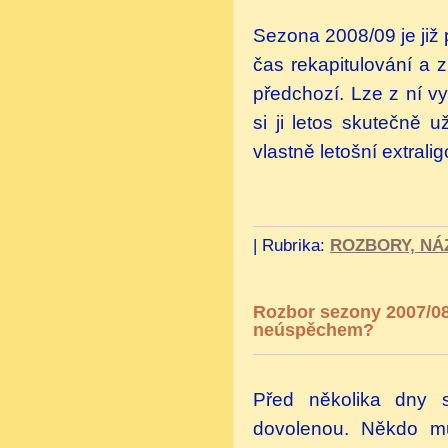
Sezona 2008/09 je již 
čas rekapitulování a 
předchozí. Lze z ní vy
si ji letos skutečně 
vlastně letošní extral
|
Rubrika:
ROZBORY, NÁ
Rozbor sezony 2007/08
neúspěchem?
Před několika dny s
dovolenou. Někdo
m