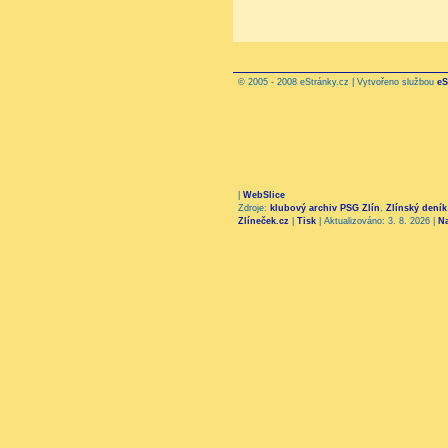
© 2005 - 2008 eStránky.cz | Vytvořeno službou
eS
|
WebSlice
Zdroje:
klubový archiv PSG Zlín
,
Zlínský deník
Zlíneček.cz
|
Tisk
|
Aktualizováno: 3. 8. 2026
|
N