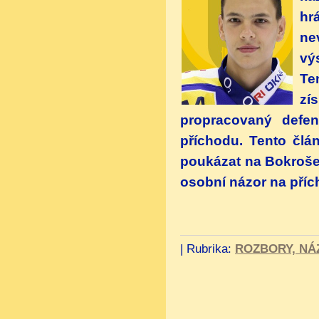
hr
ne
vý
Te
zí
propracovaný defen
příchodu. Tento člá
poukázat na Bokroše
osobní názor na příc
|
Rubrika:
ROZBORY, NÁ