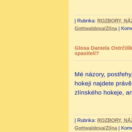
|
Rubrika:
ROZBORY, NÁ
Gottwaldova/Zlína
|
Kome
Glosa Daniela Ostrčilí
spasiteli?
Mé názory, postřehy
hokeji najdete práv
zlínského hokeje, an
|
Rubrika:
ROZBORY, NÁ
Gottwaldova/Zlína
|
Kome