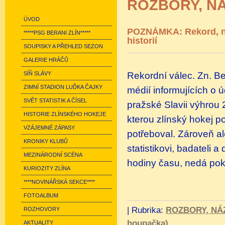
ROZBORY, N
ÚVOD
POZNÁMKA: Rekord, n
*****PSG BERANI ZLÍN*****
historií
SOUPISKY A PŘEHLED SEZON
GALERIE HRÁČŮ
Rekordní válec. Zn. Be
SÍŇ SLÁVY
ZIMNÍ STADION LUĎKA ČAJKY
médií informujících o ú
SVĚT STATISTIK A ČÍSEL
pražské Slavii výhrou 
HISTORIE ZLÍNSKÉHO HOKEJE
kterou zlínský hokej
VZÁJEMNÉ ZÁPASY
potřeboval. Zároveň al
KRONIKY KLUBŮ
statistikovi, badateli 
MEZINÁRODNÍ SCÉNA
hodiny času, nedá pok
KURIOZITY ZLÍNA
****NOVINÁŘSKÁ SEKCE****
FOTOALBUM
|
Rubrika:
ROZBORY, NÁ
ROZHOVORY
houpačka)
AKTUALITY