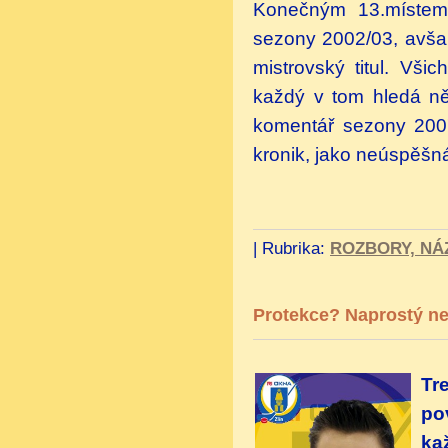
Konečným 13.místem B
sezony 2002/03, avšak 
mistrovský titul. Vši
každý v tom hledá něj
komentář sezony 2007
kronik, jako neúspěšn
|
Rubrika:
ROZBORY, NÁ
Protekce? Naprostý n
Tr
po
ka