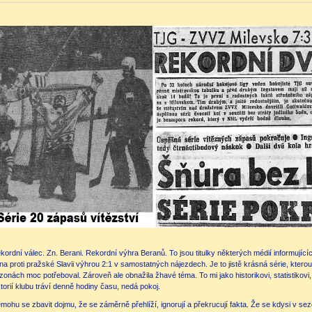
kordní válec. Zn. Berani. Rekordní výhra Beranů. To jsou titulky některých médií informující
ína proti pražské Slavii výhrou 2:1 v samostatných nájezdech. Je to jistě krásná série, kte
zonách moc potřeboval. Zároveň ale obnažila žhavé téma. To mi jako historikovi, statistikovi,
storií klubu tráví denně hodiny času, nedá pokoj.
mohu se zbavit dojmu, že se záměrně přehlíží, ignorují a překrucují fakta. Že se kdysi v s