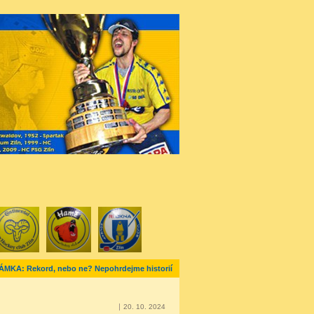
MKA: Rekord, nebo ne? Nepohrdejme historií
20. 10. 2024