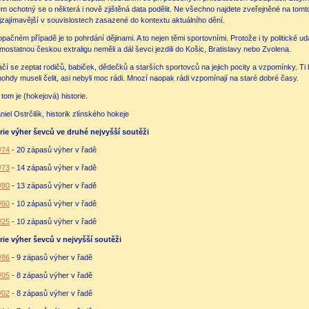
em ochotný se o některá i nově zjištěná data podělit. Ne všechno najdete zveřejněné na tomt
jzajímavější v souvislostech zasazené do kontextu aktuálního dění.
opačném případě je to pohrdání dějinami. A to nejen těmi sportovními. Protože i ty politické 
mostatnou českou extraligu neměli a dál ševci jezdili do Košic, Bratislavy nebo Zvolena.
ačí se zeptat rodičů, babiček, dědečků a starších sportovců na jejich pocity a vzpomínky. T
ohdy museli čelit, asi nebyli moc rádi. Mnozí naopak rádi vzpomínají na staré dobré časy.
o tom je (hokejová) historie.
niel Ostrčilík, historik zlínského hokeje
rie výher ševců ve druhé nejvyšší soutěži
/74
- 20 zápasů výher v řadě
/73
- 14 zápasů výher v řadě
/80
- 13 zápasů výher v řadě
/60
- 10 zápasů výher v řadě
/25
- 10 zápasů výher v řadě
rie výher ševců v nejvyšší soutěži
/86
- 9 zápasů výher v řadě
/05
- 8 zápasů výher v řadě
/02
- 8 zápasů výher v řadě