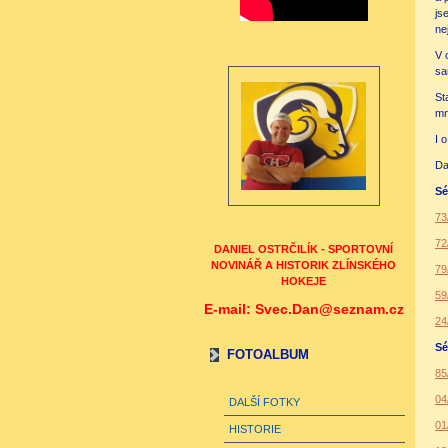
js
ne
V 
sa
St
mn
I 
Da
Sé
73
72
DANIEL OSTRČILÍK - SPORTOVNÍ
NOVINÁŘ A HISTORIK ZLÍNSKÉHO
79
HOKEJE
59
E-mail: Svec.Dan@seznam.cz
24
Sé
FOTOALBUM
85
04
DALŠÍ FOTKY
01
HISTORIE