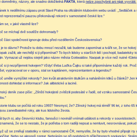
 domněnky, názory, ale snadno doložitelná
FAKTA
, která
nelze zpochybnit ani nijak vyvrátit.
„
ánek k nedělnímu zápasu proti Slavii Praha na oficiálním klubovém webu uvádí:
Sedláček a s
ed reprezentační pauzou překonávají rekord v samostatné české lize."
ám se, v jaké vlastně lize?
oč se míchají dvě soutěže dohromady?
oč část společnosti ignoruje dobu před rozdělením Československa?
 je to dávno? Protože tu dobu mnozí nezažili, tak budeme zapomínat a tvářit se, že se hok
opak zažili, ale nechtějí si ji připomínat? To bych lidsky u starších lidí i pochopil, badatelsky 
jin. Vymazat už nejdou stejně jako název města Gottwaldov. Naopak je více než nutné 41let
oč si ji nezpříjemnit hokejem? Vždyť třeba Luďka Čajku si také připomínáme každý rok. Pr
išel, vypracoval se v oporu, stal se kapitánem, reprezentantem a legendou?
oč uměle vymýšlet rekordy? Jen kvůli atraktivním titulkům a naháněním kliků u článků? Jen 
lenosti dohledat si informace? Jak alibistické a laciné.
„
ínský deník zase píše:
Zlínští hokejisté zvítězili podesáté v řadě, od vzniku samostatné Česk
ubu."
storie klubu se počítá od roku 1993? Nesmysl, že? Zlínský hokej má téměř 96 let, z toho 65 
jsou zanedbatelné roky, ale kus lidského života.
ál bych si, aby činovníci klubu, fanoušci i novináři vnímali události a rekordy v souvislostech
znamená, že se to nestalo, že je potřeba o tom raději nepsat a nemluvit, nesrovnávat, pokud
yž už se zmiňují statistiky v rámci samostatné ČR, nemyslíte, že by bylo vhodné připojit i ty 
počítat. Nebo se alespoň zeptat. Nebráním se při podobných příležitostech spolupráci. Stojím s