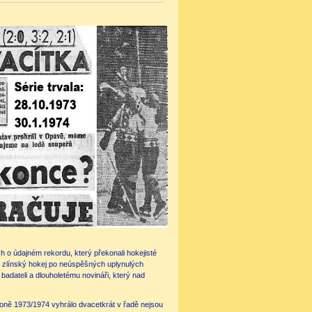
ch o údajném rekordu, který překonali hokejisté
rou zlínský hokej po neúspěšných uplynulých
 badateli a dlouholetému novináři, který nad
ezoně 1973/1974 vyhrálo dvacetkrát v řadě nejsou