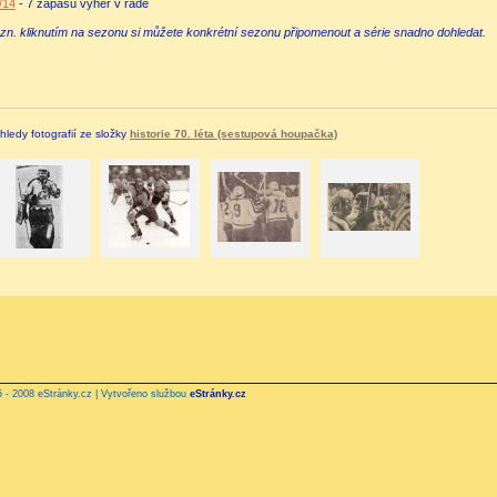
/14
- 7 zápasů výher v řadě
zn. kliknutím na sezonu si můžete konkrétní sezonu připomenout a série snadno dohledat.
hledy fotografií ze složky
historie 70. léta (sestupová houpačka)
 - 2008 eStránky.cz | Vytvořeno službou
eStránky.cz