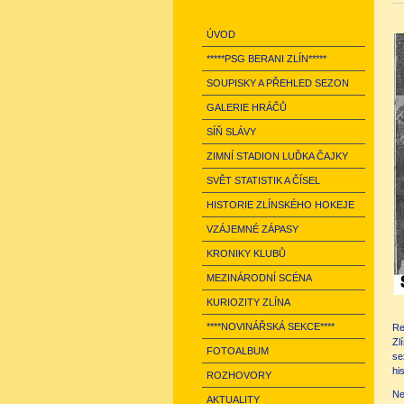
ÚVOD
*****PSG BERANI ZLÍN*****
SOUPISKY A PŘEHLED SEZON
GALERIE HRÁČŮ
SÍŇ SLÁVY
ZIMNÍ STADION LUĎKA ČAJKY
SVĚT STATISTIK A ČÍSEL
HISTORIE ZLÍNSKÉHO HOKEJE
VZÁJEMNÉ ZÁPASY
KRONIKY KLUBŮ
MEZINÁRODNÍ SCÉNA
KURIOZITY ZLÍNA
****NOVINÁŘSKÁ SEKCE****
Re
Zl
FOTOALBUM
se
hi
ROZHOVORY
Ne
AKTUALITY