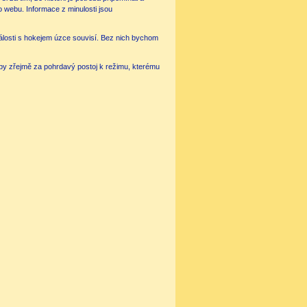
o webu. Informace z minulosti jsou
události s hokejem úzce souvisí. Bez nich bychom
i by zřejmě za pohrdavý postoj k režimu, kterému