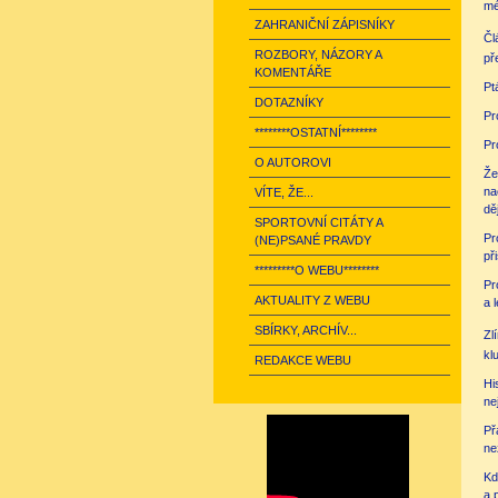
mé
ZAHRANIČNÍ ZÁPISNÍKY
Čl
ROZBORY, NÁZORY A
př
KOMENTÁŘE
Pt
DOTAZNÍKY
Pr
********OSTATNÍ********
Pr
O AUTOROVI
Že
na
VÍTE, ŽE...
dě
SPORTOVNÍ CITÁTY A
Pr
(NE)PSANÉ PRAVDY
př
*********O WEBU********
Pr
AKTUALITY Z WEBU
a 
SBÍRKY, ARCHÍV...
Zl
kl
REDAKCE WEBU
Hi
ne
Př
ne
Kd
a 