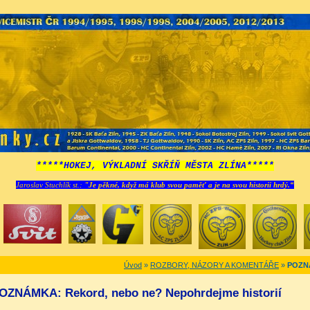
*****HOKEJ, VÝKLADNÍ SKŘÍŇ MĚSTA ZLÍNA*****
Jaroslav Stuchlík st.:
"Je pěkné, když má klub svou paměť a je na svou historii hrdý.“
Úvod
»
ROZBORY, NÁZORY A KOMENTÁŘE
»
POZNÁ
OZNÁMKA: Rekord, nebo ne? Nepohrdejme historií