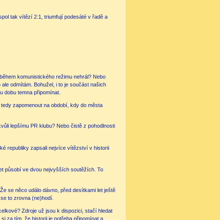
pol tak vítězí 2:1, triumfují podesáté v řadě a
ej během komunistického režimu nehrál? Nebo
to ale odmítám. Bohužel, i to je součást našich
ou dobu temna připomínat.
oč tedy zapomenout na období, kdy do města
kvůli lepšímu PR klubu? Nebo čistě z pohodlnosti
é republiky zapsali nejvíce vítězství v historii
let působí ve dvou nejvyšších soutěžích. To
. Že se něco událo dávno, před desítkami let ještě
 se to zrovna (ne)hodí.
celkové? Zdroje už jsou k dispozici, stačí hledat
i za tím, že historii je potřeba připomínat a