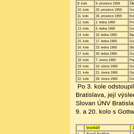
8. kolo
9. prosince
1959
Ži
10. kolo
20. prosince
1959
Go
11. kolo
26. prosince
1959
Kr
12. kolo
2. ledna 1960
Pr
13. kolo
6. ledna
1960
Go
14. kolo
10. ledna
1960
Ba
15. kolo
17. ledna
1960
Go
16. kolo
23. ledna
1960
Sl
17. kolo
30. ledna
1960
Go
18. kolo
7. února
1960
Po
19. kolo
10. února
1960
Got
21. kolo
21. února
1960
Op
22. kolo
28. února
1960
Go
Po 3. kole odstoupi
Bratislava, její výs
Slovan ÚNV Bratislav
9. a 20. kolo s Got
brankáři