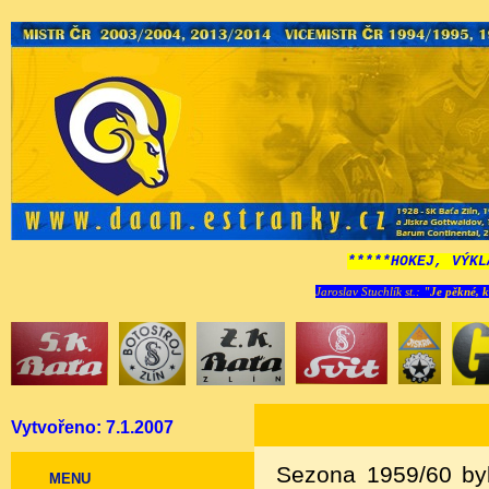
*****HOKEJ, VÝKL
Jaroslav Stuchlík st.:
"Je pěkné, k
Vytvořeno: 7.1.2007
Sezona 1959/60 byl
MENU