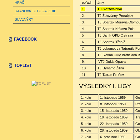
HRÁČI
pořadí
týmy
1.
TJ Gottwaldov
DÁÁNOVA FOTOGALERIE
2.
TJ Železárny Prostějov
SUVENÝRY
3.
TJ Spartak Moravia Olomo
4.
TJ Spartak Královo Pole
5
TJ Baník OKD Ostrava
FACEBOOK
6.
TJ Spartak Třebíč
7.
TJ Lokomotíva Tatrapíly Po
8.
TJ Slovan ÚNV Bratislava B
9.
VTJ Dukla Opava
TOPLIST
10.
TJ Dynamo Žilina
11.
TJ Tatran Prešov
VÝSLEDKY I. LIGY
1. kolo
1. listopadu 1959
Go
2. kolo
8. listopadu
1959
Pr
3. kolo
15. listopadu
1959
Go
4. kolo
18. listopadu
1959
Tř
5. kolo
22. listopadu
1959
Go
6. kolo
28. listopadu
1959
Ol
7. kolo
6. prosince
1959
Go