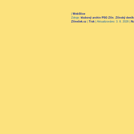
|
WebSlice
Zdroje:
klubový archiv PSG Zlín
,
Zlínský deník
Zlíneček.cz
|
Tisk
|
Aktualizováno: 3. 8. 2026
|
N