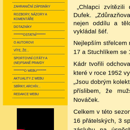
„Chlapci zvítězil
ZAHRANIČNÍ ZÁPISNÍKY
Dufek. „Zdůrazňov
ROZBORY, NÁZORY A
KOMENTÁŘE
nejen oddílu a těl
DOTAZNÍKY
vykládal šéf.
********OSTATNÍ********
Nejlepším střelcem 
O AUTOROVI
VÍTE, ŽE...
17 a Stuchlíkem se 
SPORTOVNÍ CITÁTY A
Kádr tvořili odchov
(NE)PSANÉ PRAVDY
*********O WEBU********
které v roce 1952 v
AKTUALITY Z WEBU
„Jsou dobrým kolekt
SBÍRKY, ARCHÍV...
příslibem, že muž
REDAKCE WEBU
Nováček.
Celkem v této sezon
16 přátelských, 3 sp
zásluhu na úspěch