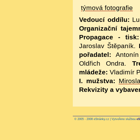
týmová fotografie
Vedoucí oddílu:
Lu
Organizační tajemn
Propagace - tisk:
Jaroslav Štěpaník.
pořadatel:
Antoní
Oldřich Ondra.
Tr
mládeže:
Vladimír P
I. mužstva:
Mirosla
Rekvizity a vybave
© 2005 - 2008 eStránky.cz | Vytvořeno službou
eS