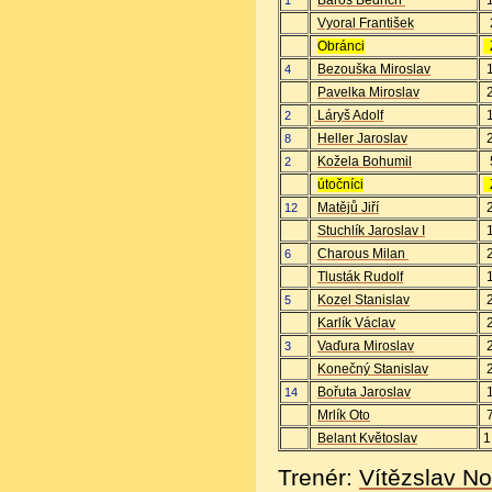
Baroš Bedřich
1
Vyoral František
Obránci
Bezouška Miroslav
4
Pavelka Miroslav
Láryš Adolf
2
Heller Jaroslav
8
Kožela Bohumil
2
útočníci
Matějů Jiří
12
Stuchlík Jaroslav I
Charous Milan
6
Tlusták Rudolf
Kozel Stanislav
5
Karlík Václav
Vaďura Miroslav
3
Konečný Stanislav
Bořuta Jaroslav
14
Mrlík Oto
Belant Květoslav
Trenér:
Vítězslav N