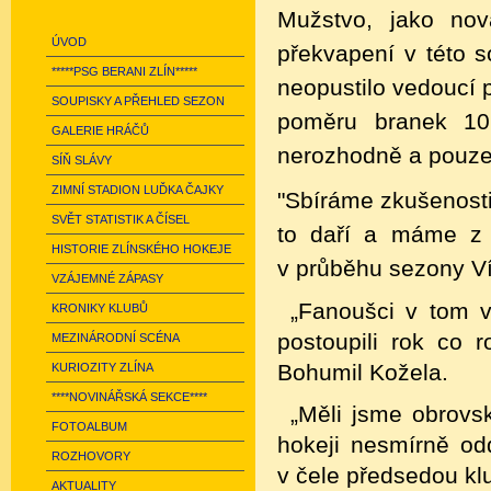
Mužstvo, jako nov
ÚVOD
překvapení v této s
*****PSG BERANI ZLÍN*****
neopustilo vedoucí 
SOUPISKY A PŘEHLED SEZON
poměru branek 106:
GALERIE HRÁČŮ
nerozhodně a pouze 
SÍŇ SLÁVY
ZIMNÍ STADION LUĎKA ČAJKY
"Sbíráme zkušenosti
SVĚT STATISTIK A ČÍSEL
to daří a máme z t
HISTORIE ZLÍNSKÉHO HOKEJE
v průběhu sezony Ví
VZÁJEMNÉ ZÁPASY
„Fanoušci v tom v
KRONIKY KLUBŮ
postoupili rok co 
MEZINÁRODNÍ SCÉNA
Bohumil Kožela.
KURIOZITY ZLÍNA
****NOVINÁŘSKÁ SEKCE****
„Měli jsme obrovs
FOTOALBUM
hokeji nesmírně odd
ROZHOVORY
v čele předsedou k
AKTUALITY