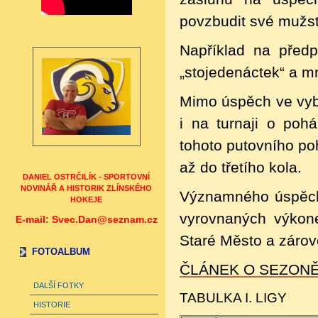
povzbudit své mužstv
Například na předp
„stojedenáctek“ a m
Mimo úspěch ve vybo
i na turnaji o pohá
tohoto putovního po
až do třetího kola.
DANIEL OSTRČILÍK - SPORTOVNÍ
NOVINÁŘ A HISTORIK ZLÍNSKÉHO
Významného úspěchu
HOKEJE
vyrovnaných výkone
E-mail: Svec.Dan@seznam.cz
Staré Město a zárov
FOTOALBUM
ČLÁNEK O SEZONĚ
DALŠÍ FOTKY
TABULKA I. LIGY
HISTORIE