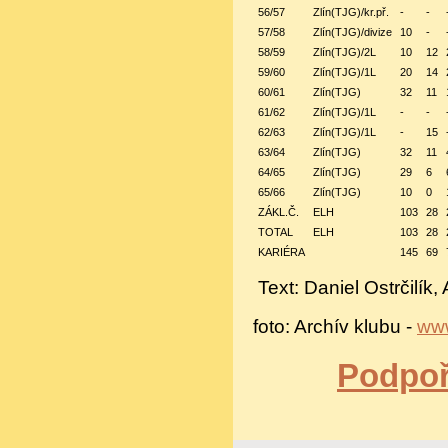
56/57
Zlín(TJG)/kr.př.
-
-
57/58
Zlín(TJG)/divize
10
-
58/59
Zlín(TJG)/2L
10
12
59/60
Zlín(TJG)/1L
20
14
60/61
Zlín(TJG)
32
11
61/62
Zlín(TJG)/1L
-
-
62/63
Zlín(TJG)/1L
-
15
63/64
Zlín(TJG)
32
11
64/65
Zlín(TJG)
29
6
65/66
Zlín(TJG)
10
0
ZÁKL.Č.
ELH
103
28
TOTAL
ELH
103
28
KARIÉRA
145
69
Text: Daniel Ostrčilík
foto: Archív klubu -
www
Podpoř