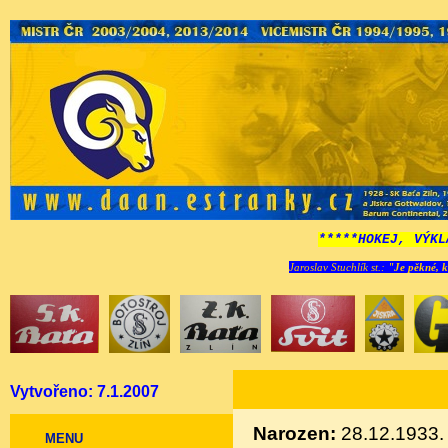
*****HOKEJ, VÝKL
Jaroslav Stuchlík st.:
"Je pěkné, k
Vytvořeno: 7.1.2007
Narozen:
28.12.1933
MENU