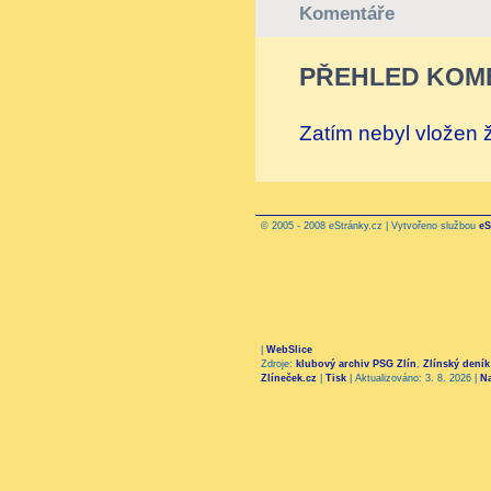
Komentáře
PŘEHLED KOM
Zatím nebyl vložen
© 2005 - 2008 eStránky.cz | Vytvořeno službou
eS
|
WebSlice
Zdroje:
klubový archiv PSG Zlín
,
Zlínský deník
Zlíneček.cz
|
Tisk
|
Aktualizováno: 3. 8. 2026
|
N