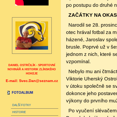
po postupu do druhé ne
ZAČÁTKY NA OKA
Narodil se 28. prosi
otec hrával fotbal za 
házené, Jaroslav spol
brusle. Poprvé už v še
jednom z nich, které se
vzpomínal.
DANIEL OSTRČILÍK - SPORTOVNÍ
NOVINÁŘ A HISTORIK ZLÍNSKÉHO
Nebylo mu ani čtrnáct
HOKEJE
Viktorie Uherský Ostro
E-mail: Svec.Dan@seznam.cz
v útoku společně se 
dokonce jeho postavení
FOTOALBUM
výkony do prvního muž
DALŠÍ FOTKY
Po vyučení slévačem 
HISTORIE