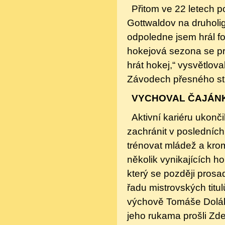
Přitom ve 22 letech p
Gottwaldov na druholig
odpoledne jsem hrál fo
hokejová sezona se pr
hrát hokej,“ vysvětlova
Závodech přesného str
VYCHOVAL ČAJÁN
Aktivní kariéru ukonč
zachránit v posledníc
trénovat mládež a kr
několik vynikajících ho
který se později prosa
řadu mistrovských titu
výchově Tomáše Doláka 
jeho rukama prošli Zd