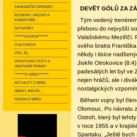
ZAHRANIČNÍ ZÁPISNÍKY
DEVĚT GÓLŮ ZA Z
ROZBORY, NÁZORY A
Tým vedený trenérem
KOMENTÁŘE
přeboru do nejvyšší so
DOTAZNÍKY
Valašskému Meziříčí. 
********OSTATNÍ********
svého bratra Františka
O AUTOROVI
někdy i tisíce nadšený
VÍTE, ŽE...
SPORTOVNÍ CITÁTY A
Jiskře Otrokovice (8:4)
(NE)PSANÉ PRAVDY
padesátých let byl ve 
*********O WEBU********
nejen hráčů, ale i divák
AKTUALITY Z WEBU
nostalgických vzpomí
SBÍRKY, ARCHÍV...
Během vojny byl člene
REDAKCE WEBU
Olomouc. Po návratu z 
Ostroh, který byl tehd
v roce 1955 a v krajsk
Spartaku. „Ještě bych s