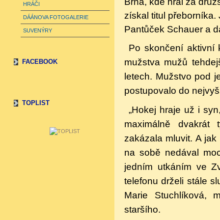
Brna, kde hrál za druž
HRÁČI
získal titul přeborníka
DÁÁNOVA FOTOGALERIE
Pantůček Schauer a da
SUVENÝRY
Po skončení aktivní 
mužstva mužů tehdej
FACEBOOK
letech. Mužstvo pod j
postupovalo do nejvyš
TOPLIST
„Hokej hraje už i sy
maximálně dvakrát 
zakázala mluvit. A jak
na sobě nedával moc z
jedním utkáním ve Z
telefonu drželi stále s
Marie Stuchlíková, 
staršího.