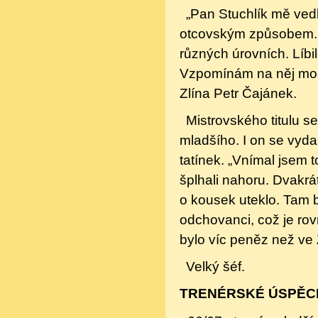
„Pan Stuchlík mě vedl
otcovským způsobem. Mě
různých úrovních. Líbilo
Vzpomínám na něj moc r
Zlína Petr Čajánek.
Mistrovského titulu s
mladšího. I on se vyda
tatínek. „Vnímal jsem 
šplhali nahoru. Dvakrá
o kousek uteklo. Tam byl
odchovanci, což je rov
bylo víc peněz než ve 
Velký šéf.
TRENÉRSKÉ ÚSPĚC