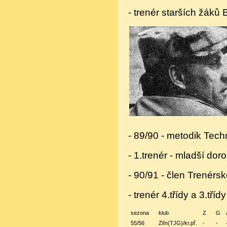
- trenér starších žáků 
- 89/90 - metodik Tec
- 1.trenér - mladší doro
- 90/91 - člen Trenér
- trenér 4.třídy a 3.třídy
sezona
klub
Z
G
55/56
Zlín(TJG)/kr.př.
-
-