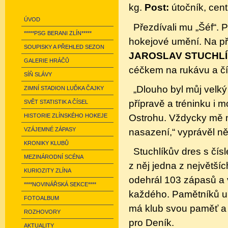
kg.
Post:
útočník, cent
ÚVOD
Přezdívali mu „Šéf“. P
*****PSG BERANI ZLÍN*****
hokejové umění. Na př
SOUPISKY A PŘEHLED SEZON
JAROSLAV STUCHL
GALERIE HRÁČŮ
céčkem na rukávu a čí
SÍŇ SLÁVY
„Dlouho byl můj velký
ZIMNÍ STADION LUĎKA ČAJKY
přípravě a tréninku i m
SVĚT STATISTIK A ČÍSEL
Ostrohu. Vždycky mě na
HISTORIE ZLÍNSKÉHO HOKEJE
VZÁJEMNÉ ZÁPASY
nasazení,“ vyprávěl n
KRONIKY KLUBŮ
Stuchlíkův dres s čí
MEZINÁRODNÍ SCÉNA
z něj jedna z největší
KURIOZITY ZLÍNA
odehrál 103 zápasů a vs
****NOVINÁŘSKÁ SEKCE****
každého. Pamětníků ub
FOTOALBUM
má klub svou paměť a j
ROZHOVORY
pro Deník.
AKTUALITY