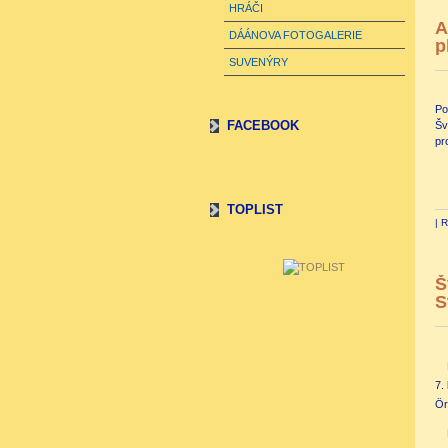
HRÁČI
A
DÁÁNOVA FOTOGALERIE
p
SUVENÝRY
Po
FACEBOOK
Šv
pr
TOPLIST
|
R
Š
S
7.
Ör