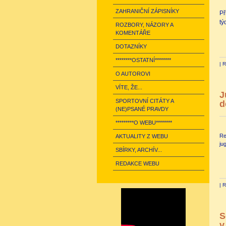
ZAHRANIČNÍ ZÁPISNÍKY
Př
tý
ROZBORY, NÁZORY A
KOMENTÁŘE
DOTAZNÍKY
********OSTATNÍ********
|
R
O AUTOROVI
VÍTE, ŽE...
J
SPORTOVNÍ CITÁTY A
d
(NE)PSANÉ PRAVDY
*********O WEBU********
Re
AKTUALITY Z WEBU
ju
SBÍRKY, ARCHÍV...
REDAKCE WEBU
|
R
S
v