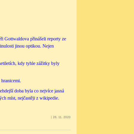
ři Gottwaldova přinášeli reporty ze
inulosti jinou optikou. Nejen
tiletích, kdy tyhle zážitky byly
a hranicemi.
 tehdejší doba byla co nejvíce jasná
ch míst, nejčastěji z wikipedie.
26. 11. 2020