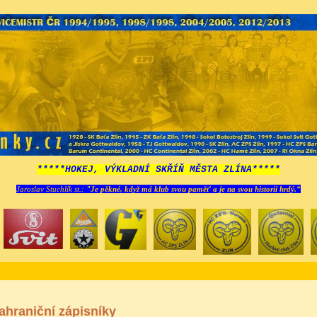
*****HOKEJ, VÝKLADNÍ SKŘÍŇ MĚSTA ZLÍNA*****
Jaroslav Stuchlík st.:
"Je pěkné, když má klub svou paměť a je na svou historii hrdý.“
ahraniční zápisníky