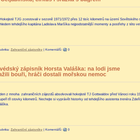
Hokejisté TJG zcestovali v sezoně 1971/1972 přes 12 tisíc kilometrů na území Sovětského 
hledem tehdejšího kapitána Ladislava Maršíka nejpodstatnější momenty a postřehy z této ve
ubrika:
Zahraniční zápisníky
|
Komentářů:
0
védský zápisník Horsta Valáška: na lodi jsme
ažili bouři, hráči dostali mořskou nemoc
den z mnoha zahraničních zájezdů absolvovali hokejisté TJ Gottwaldov před Vánoci roku 1
upeři tři stovky kilometrů. Nechejte si vyprávět historky od tehdejšího asistenta trenéra Z
láška.
ubrika:
Zahraniční zápisníky
|
Komentářů:
0