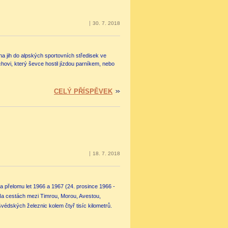
30. 7. 2018
na jih do alpských sportovních středisek ve
hovi, který ševce hostil jízdou parníkem, nebo
CELÝ PŘÍSPĚVEK
18. 7. 2018
 přelomu let 1966 a 1967 (24. prosince 1966 -
. Na cestách mezi Timrou, Morou, Avestou,
védských železnic kolem čtyř tisíc kilometrů.