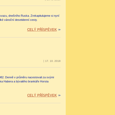
svazu, dnešního Ruska. Zrekapitulujeme si nyní
lké vánoční desetidenní cesty.
CELÝ PŘÍSPĚVEK
17. 10. 2018
982. Denně v průměru nacestovali za svými
deňka Habera a bývalého brankáře Horsta
CELÝ PŘÍSPĚVEK