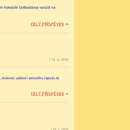
am hokejisté Gottwaldova vyrazili na
CELÝ PŘÍSPĚVEK
23. 11. 2020
kolnosti, události i atmosféru zájezdu do
CELÝ PŘÍSPĚVEK
25. 1. 2020