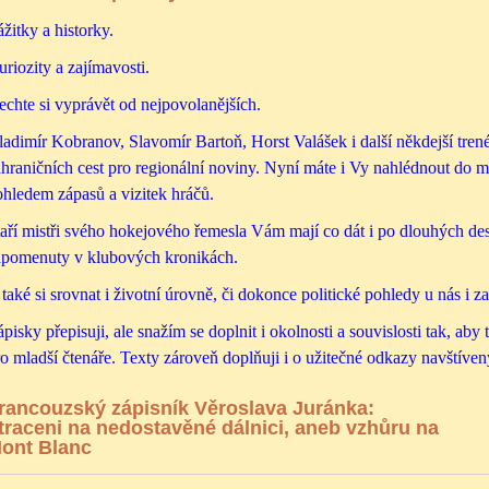
žitky a historky.
riozity a zajímavosti.
chte si vyprávět od nejpovolanějších.
adimír Kobranov, Slavomír Bartoň, Horst Valášek i další někdejší trené
hraničních cest pro regionální noviny. Nyní máte i Vy nahlédnout do m
ohledem zápasů a vizitek hráčů.
aří mistři svého hokejového řemesla Vám mají co dát i po dlouhých dese
apomenuty v klubových kronikách.
také si srovnat i životní úrovně, či dokonce politické pohledy u nás i z
pisky přepisuji, ale snažím
se
doplnit i okolnosti a souvislosti tak, aby
o mladší čtenáře. Texty zároveň doplňuji i o užitečné odkazy navštívený
rancouzský zápisník Věroslava Juránka:
traceni na nedostavěné dálnici, aneb vzhůru na
ont Blanc