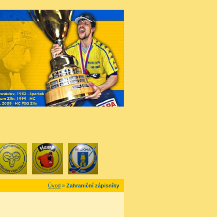
Úvod
»
Zahraniční zápisníky