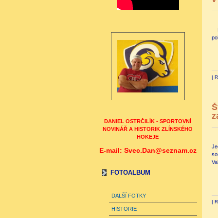
po
|
R
Š
z
DANIEL OSTRČILÍK - SPORTOVNÍ
NOVINÁŘ A HISTORIK ZLÍNSKÉHO
HOKEJE
Je
E-mail: Svec.Dan@seznam.cz
so
Va
FOTOALBUM
DALŠÍ FOTKY
|
R
HISTORIE