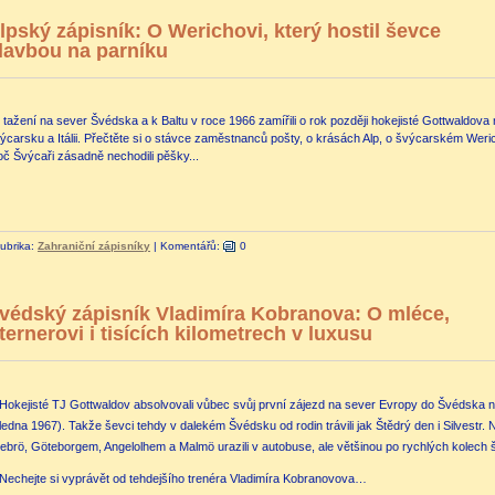
lpský zápisník: O Werichovi, který hostil ševce
lavbou na parníku
 tažení na sever Švédska a k Baltu v roce 1966 zamířili o rok později hokejisté Gottwaldova 
ýcarsku a Itálii. Přečtěte si o stávce zaměstnanců pošty, o krásách Alp, o švýcarském Weric
oč Švýcaři zásadně nechodili pěšky...
ubrika:
Zahraniční zápisníky
|
Komentářů:
0
védský zápisník Vladimíra Kobranova: O mléce,
ternerovi i tisících kilometrech v luxusu
Hokejisté TJ Gottwaldov absolvovali vůbec svůj první zájezd na sever Evropy do Švédska na
 ledna 1967). Takže ševci tehdy v dalekém Švédsku od rodin trávili jak Štědrý den i Silvestr
ebrö, Göteborgem, Angelolhem a Malmö urazili v autobuse, ale většinou po rychlých kolech š
Nechejte si vyprávět od tehdejšího trenéra Vladimíra Kobranovova…