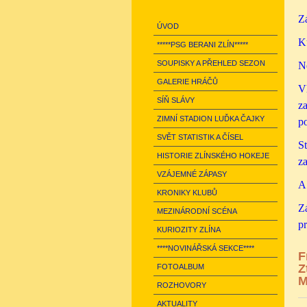
Zá
ÚVOD
Ku
*****PSG BERANI ZLÍN*****
SOUPISKY A PŘEHLED SEZON
Ne
GALERIE HRÁČŮ
Vl
SÍŇ SLÁVY
za
ZIMNÍ STADION LUĎKA ČAJKY
p
SVĚT STATISTIK A ČÍSEL
St
HISTORIE ZLÍNSKÉHO HOKEJE
z
VZÁJEMNÉ ZÁPASY
A 
KRONIKY KLUBŮ
Zá
MEZINÁRODNÍ SCÉNA
pr
KURIOZITY ZLÍNA
****NOVINÁŘSKÁ SEKCE****
F
Z
FOTOALBUM
M
ROZHOVORY
AKTUALITY