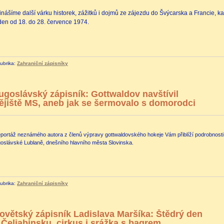
inášíme další várku historek, zážitků i dojmů ze zájezdu do Švýcarska a Francie, k
den od 18. do 28. července 1974.
ubrika:
Zahraniční zápisníky
ugoslávský zápisník: Gottwaldov navštívil
ějiště MS, aneb jak se šermovalo s domorodci
portáž neznámého autora z členů výpravy gottwaldovského hokeje Vám přiblíží podrobnosti, o
goslávské Lublaně, dnešního hlavního města Slovinska.
ubrika:
Zahraniční zápisníky
ovětský zápisník Ladislava Maršíka: Štědrý den
 Čeljabinsku, cirkus i srážka s bagrem