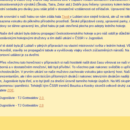
skoslovenských výrobků (Škoda, Tatra, Zetor atd.) Dobře jsou řešeny i prostory kolem ledo
ední sedadla pro diváky jsou stále ještě v dostatečné vzdálenosti od střídaček. Upravené hle
Ve srovnání s naší halou se nám zdála hala
Tivoli
v Lublani sice stejně krásná, ale už ne toli
sazena vskutku do pěkného přírodního prostředí. Široké příjezdové cesty, upravené parky, 
dovy se táhne upravený les, před halou je pak otevřená plocha pro adepty ledního hokeje.
Naše dvě utkání byla dobrou propagací československého hokeje a pro náš oddíl je důležité
goslávskými hokejovými družstvy a tím další utkání v ČSSR i v Jugoslávii.
V té době byla již Lublaň v pilných přípravách na vlastní mistrovství světa v ledním hokeji. V
rkoviště, stavěly se propagační tabule a vyvěšovaly vlajky všech zúčastněných národů. Na
ortovní událost je za dveřmi.
Přes všechnu tuto horečnost v přípravách si naši hostitelé našli dost času věnovat se naši 
borná a v dostatečném množství, lidé byli přívětiví. To všechno pak nakonec svědčilo o u
choslovákům. V prvním utkání se naše mužstvo zachovalo vskutku jako správný host. Naše 
prezentantům, ale i těm osmi tisícům přítomných diváků i nakonec televizním divákům naděj
m, Jugoslávie byla třetí, a to byl jistě za dnešní úrovně tamního hokeje úspěch. Na MS skupiny
pomenou i pamětníci. Tehdejší tým ČSSR trenérů Bouzka a Kostky skončil celkově druhý 
jdete
ZDE
.
Jugoslávie - TJ Gottwaldov
2:3
Jugoslávie - TJ Gottwaldov
2:8