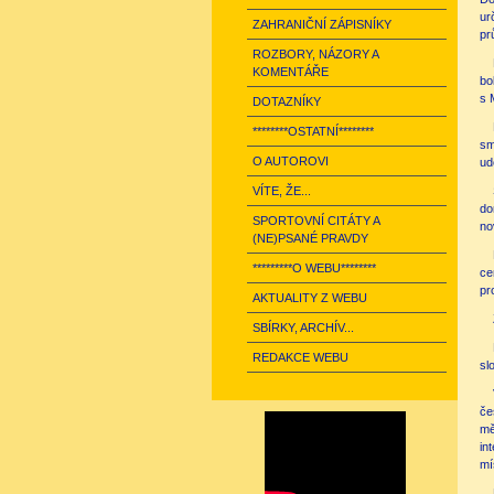
ur
ZAHRANIČNÍ ZÁPISNÍKY
pr
ROZBORY, NÁZORY A
KOMENTÁŘE
bo
s 
DOTAZNÍKY
********OSTATNÍ********
sm
O AUTOROVI
ud
VÍTE, ŽE...
do
SPORTOVNÍ CITÁTY A
no
(NE)PSANÉ PRAVDY
*********O WEBU********
ce
pr
AKTUALITY Z WEBU
SBÍRKY, ARCHÍV...
REDAKCE WEBU
sl
če
mě
in
mí