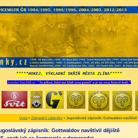
*****HOKEJ, VÝKLADNÍ SKŘÍŇ MĚSTA ZLÍNA*****
Jaroslav Stuchlík st.:
"Je pěkné, když má klub svou paměť a je na svou historii hrdý.“
Úvod
»
Zahraniční zápisníky
»
Jugoslávský zápisník: Gottwaldov navštívil
ugoslávský zápisník: Gottwaldov navštívil dějiště