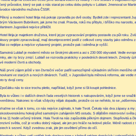
čený průvodce, který se pak o nás staral po celou dobu pobytu v Lublani. Jmenoval se Martin 
ůvodce národního mužstva ČSSR.
Pěkný a moderní hotel Ilirija má pokoje zpravidla po dvě osoby. Bydleli zde i reprezentanti 
brým Václavem Bubníkem, jak jsme ho znali. Pravda, roků mu přibylo, i bříško mu narostlo, 
Martinem Jugoslávii nejvíce přiblížil.
Hotel Ilirija je majetkem družstva, které jej po vypracování projektu postavilo za půl roku. Zvlá
louvy projekt zpracovávají, mají desetiprocentní podíl z celkové ceny stavby jako odměnu za
ělat co nejlépe a nejvíce vybavený projekt, protože pak i odměna je vyšší.
Samotná Lublaň je moderní město se širokými ulicemi a asi s 230 000 obyvateli. Vedle evrop
mky, ale i ty brzy zmizí. Lublaň se rozrostla prakticky v posledních deseti letech. Zmizely ú
vé moderní čtvrti a obchody.
Náš první zájem ještě v ten čtvrteční večer patřil samozřejmě výkladním skříním menšíh
novkami ve starých a nových dinárech. Tudíž, v Jugoslávii byla měnová reforma, ale vedle n
oto ty dvojí ceny.
Zpočátku nás to sice trochu pletlo, například, když jsme si šli koupit pohlednice.
Byla to vůbec i v dalších dnech řada veselých historek s nakupováním, když jsme se snaži
ovenštinou. Nakonec to však vždycky nějak dopadlo, protože co se neřeklo, to se „odšermo
Vraťme se však k tomu, co nás nejvíce zajímalo, k hale Tivoli. Čekaly nás dva zápasy a my 
skoslovenskému hokeji před samotným zahájením MS ostudu. S dějištěm mistrovství světa 
li na 11 hodin určený trénink. Hala Tivoli na nás zapůsobila pěkným dojmem. Stupňovitá a č
tenzivní světla, což je vcelku dobrý nápad, ale jen pro hráče na ledové ploše. Méně radosti z
stech k sezení. Když zvednou zrak, jde jim osvětlení přímo do očí.
Mantinely a vůbec celý vnitřek haly doslova tone v záplavě reklam domácích i zahraničních 