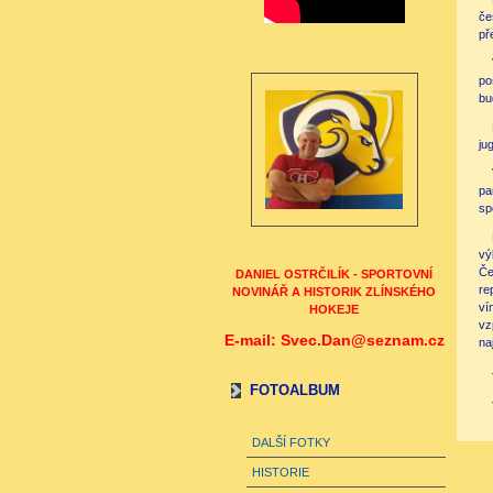
če
př
po
bu
ju
pa
sp
vý
Če
DANIEL OSTRČILÍK - SPORTOVNÍ
re
NOVINÁŘ A HISTORIK ZLÍNSKÉHO
ví
HOKEJE
vz
E-mail: Svec.Dan@seznam.cz
na
FOTOALBUM
DALŠÍ FOTKY
HISTORIE