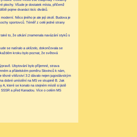
vé plochy. Všude je dostatek místa, přičemž
diště pojme dvanáct tisíc diváků.
k moderní. Něco jiného je ale její okolí. Budova je
sochy sportovců. Téměř z celé jedné strany
 také to, že utkání znamenala navázání styků s
šude se natíralo a uklízelo, dokončovala se
 každém kroku bylo poznat, že světová
výpravě. Ubytování bylo příjemné, strava
přímném a přátelském poměru Slovinců k nám,
těsné vítězství 3:2 dávalo nejen jugoslávským
i na dobré umístění na MS ve skupině B. Jak
 A, které se konalo na stejném místě si jistě
za SSSR a před Kanadou. Více o celém MS