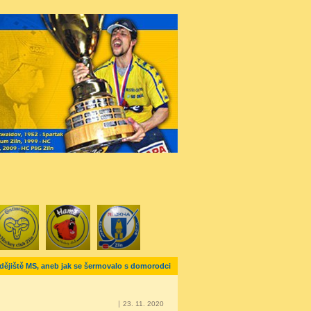
 dějiště MS, aneb jak se šermovalo s domorodci
23. 11. 2020