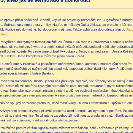
S, aneb jak se šermovalo s domorodci
Ta zpráva přišla nečekaně. V době, kdy už se prakticky rozpouštěl led. Jugoslávské náro
na Šubrta o sparingpartnera z I. ligy. Napřed to měla být Dukla Jihlava, ale protože hráči re
kly Košice nebylo možné, byl doporučen náš tým. Takže vzhůru za dobrodružstvím do
Jugo
blaně
).
Po vyřízení nezbytných formalit odjížděl 24. února 1966 ráno z Gottwaldova autobus s našim
achtou ukryta hokejová výstroj a uvnitř začali sklápět opěradla sedadel hráči, aby pokračova
sedl Bohuš Kožela. Po cestě jsme přibrali Vykoukala z Tečovic a hned za ním Josefa Koželu 
rdu Hellera. Jsme kompletní a můžeme plnou parou v před.
Za chvíli jsme v Bratislavě a po krátkém občerstvení uhání autobus k maďarským hranicím.
ání hodně úspěchů od našich celníků a pod koly autobusu ubíhají další kilometry. Projíždí
tadevadesát kilometrů kolem Balatonu.
Pohled na rozbouřenou hladinu jezera nás překvapil. Vysoké, bílé hřebeny vln se rozbijí o hrá
ře. Kolem něj vidíme řadu krásným rekreačních chat, domků, restaurací i jiných rekreačních
 dívat. Blatenské jezero však zůstalo za námi a blíží se poslední maďarské město Nagykaniz
dmi spěchajícími za svými povinnostmi. A zase projíždíme širou maďarskou krajinou, ale již m
Někdo spí, jiný se zrovna probouzí, další mastí karty, i hudba z tranzistorů tu splývá s ruc
Kdybychom nemuseli vystoupit kvůli pasové a celní kontrole, ani bychom nepostřehli, že js
z krajiny, stejné vesnice. To už máme za sebou 10 hodin cesty, u volantu se už několikrát vy
ověk vidí za volantem, hned se cítí dokonale bezpečný.
Projíždíme prvním větším jugoslávským městem Varaždinem, poté Zábřehem a již za tmy uhán
 hotelu Ilirija na Celovské cestě jsme dorazili kolem 21 hodiny. První setkání s Jugoslávci byl