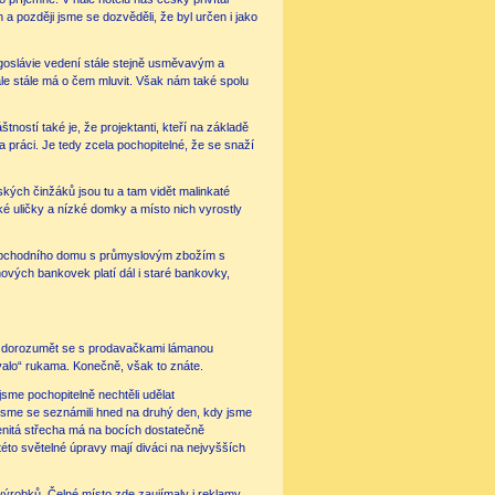
a později jsme se dozvěděli, že byl určen i jako
Jugoslávie vedení stále stejně usměvavým a
ale stále má o čem mluvit. Však nám také spolu
štností také je, že projektanti, kteří na základě
 práci. Je tedy zcela pochopitelné, že se snaží
ských činžáků jsou tu a tam vidět malinkaté
zké uličky a nízké domky a místo nich vyrostly
o obchodního domu s průmyslovým zbožím s
ových bankovek platí dál i staré bankovky,
li dorozumět se s prodavačkami lámanou
valo“ rukama. Konečně, však to znáte.
jsme pochopitelně nechtěli udělat
jsme se seznámili hned na druhý den, kdy jsme
lenitá střecha má na bocích dostatečně
 této světelné úpravy mají diváci na nejvyšších
výrobků. Čelné místo zde zaujímaly i reklamy