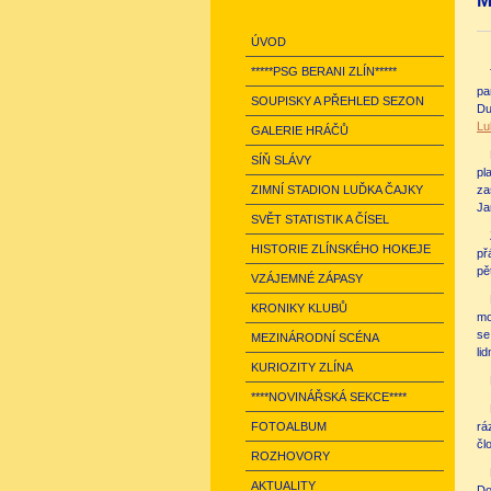
M
ÚVOD
*****PSG BERANI ZLÍN*****
pa
SOUPISKY A PŘEHLED SEZON
Du
Lu
GALERIE HRÁČŮ
SÍŇ SLÁVY
pl
ZIMNÍ STADION LUĎKA ČAJKY
za
Ja
SVĚT STATISTIK A ČÍSEL
HISTORIE ZLÍNSKÉHO HOKEJE
př
pě
VZÁJEMNÉ ZÁPASY
KRONIKY KLUBŮ
mo
se
MEZINÁRODNÍ SCÉNA
li
KURIOZITY ZLÍNA
****NOVINÁŘSKÁ SEKCE****
FOTOALBUM
rá
čl
ROZHOVORY
AKTUALITY
Do