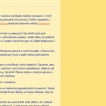
dní mužstvo požádalo našeho zástupce v LIGH
prezentovali A i B družstvo ČSSR a doplnění z
slávie
(dnešního hlavního města
Slovinska
-
i hráči a vedoucími. Na střeše byla pod
li v přerušeném spánku. Vedle řidiče už tradičně
a s malým zdržením pak na sídlišti Malenovice i
 Nezbytné pasové a celní formality v Rusovcích,
me maďarský Györ a další města poté jedeme
ze a rozstřikují v tisíci kapkách. Opravdu, jako
 zařízení, nyní ovšem opuštěných. Stále je nač
sa. Stručně: Pěkné město s čistými ulicemi a
írně zvlněnou.
hem v autobusu.
me na maďarsko-jugoslávských hranicích. Stejný
střídali Rosťa Štěrba a Franta Vičánek. Když je
íme po autostrádě, tedy dálnici, do Lublaně.
o příjemné. V hale hotelu nás česky přivítal