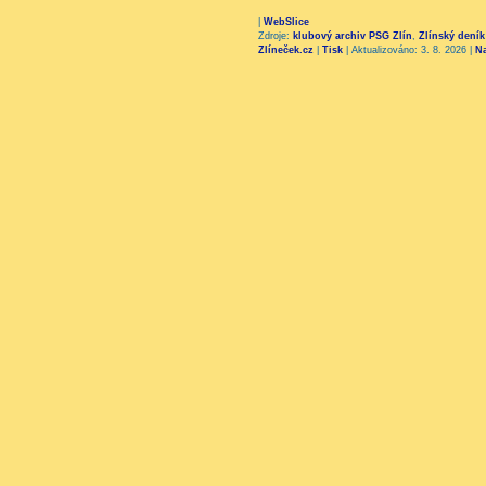
|
WebSlice
Zdroje:
klubový archiv PSG Zlín
,
Zlínský deník
Zlíneček.cz
|
Tisk
|
Aktualizováno: 3. 8. 2026
|
N