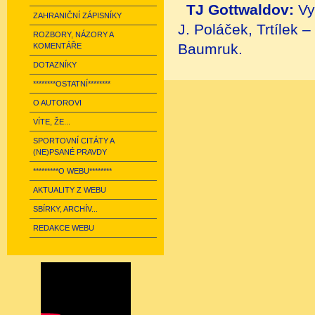
TJ Gottwaldov:
Vy
ZAHRANIČNÍ ZÁPISNÍKY
J. Poláček, Trtílek 
ROZBORY, NÁZORY A
Baumruk.
KOMENTÁŘE
DOTAZNÍKY
********OSTATNÍ********
O AUTOROVI
VÍTE, ŽE...
SPORTOVNÍ CITÁTY A
(NE)PSANÉ PRAVDY
*********O WEBU********
AKTUALITY Z WEBU
SBÍRKY, ARCHÍV...
REDAKCE WEBU