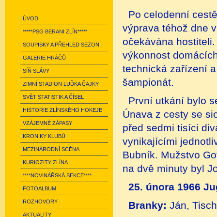
Po celodenní cestě
ÚVOD
výprava téhož dne v 
*****PSG BERANI ZLÍN*****
očekávána hostiteli.
SOUPISKY A PŘEHLED SEZON
výkonnost domácích 
GALERIE HRÁČŮ
technická zařízení a
SÍŇ SLÁVY
šampionát.
ZIMNÍ STADION LUĎKA ČAJKY
SVĚT STATISTIK A ČÍSEL
První utkání bylo s
HISTORIE ZLÍNSKÉHO HOKEJE
Únava z cesty se sic
VZÁJEMNÉ ZÁPASY
před sedmi tisíci d
KRONIKY KLUBŮ
vynikajícími jednotl
MEZINÁRODNÍ SCÉNA
Bubník. Mužstvo Got
KURIOZITY ZLÍNA
na dvě minuty byl J
****NOVINÁŘSKÁ SEKCE****
25. února 1966 Jug
FOTOALBUM
ROZHOVORY
Branky:
Ján, Tisch
AKTUALITY