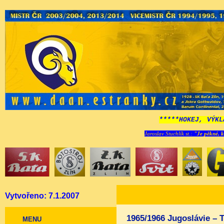
*****HOKEJ, VÝKL
Jaroslav Stuchlík st.:
"Je pěkné, k
Vytvořeno: 7.1.2007
1965/1966 Jugoslávie – 
MENU