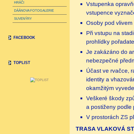
HRÁČI
Vstupenka opravňuj
DÁÁNOVA FOTOGALERIE
vstupence vyznač
SUVENÝRY
Osoby pod vlivem 
Při vstupu na stad
FACEBOOK
prohlídky pořadat
Je zakázáno do are
nebezpečné předmě
TOPLIST
Účast ve rvačce, 
identity a vhazová
okamžitým vyveden
Veškeré škody zp
a postiženy podle 
V prostorách ZS pl
TRASA VLAKOVÁ STA