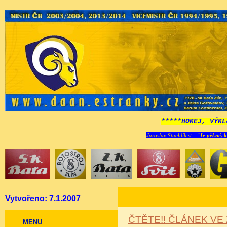
*****HOKEJ, VÝKL
Jaroslav Stuchlík st.:
"Je pěkné, k
Vytvořeno: 7.1.2007
ČTĚTE!! ČLÁNEK VE
MENU