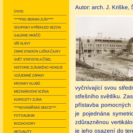
Autor: arch. J. Kriške,
ÚVOD
*****PSG BERANI ZLÍN*****
SOUPISKY A PŘEHLED SEZON
GALERIE HRÁČŮ
SÍŇ SLÁVY
ZIMNÍ STADION LUĎKA ČAJKY
SVĚT STATISTIK A ČÍSEL
HISTORIE ZLÍNSKÉHO HOKEJE
VZÁJEMNÉ ZÁPASY
KRONIKY KLUBŮ
vyčnívající svou střed
MEZINÁRODNÍ SCÉNA
střešního světlíku. Za
KURIOZITY ZLÍNA
přístavba pomocných p
****NOVINÁŘSKÁ SEKCE****
je pojednána symetric
FOTOALBUM
zdůrazněnou vertikálo
ROZHOVORY
je jeho osazení do te
AKTUALITY