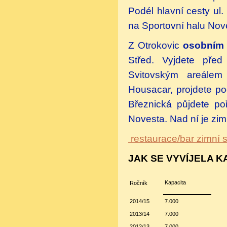
Podél hlavní cesty ul
na Sportovní halu Nove
Z Otrokovic
osobním
Střed. Vyjdete před
Svitovským areálem
Housacar, projdete p
Březnická půjdete po
Novesta. Nad ní je zim
restaurace/bar zimní 
JAK SE VYVÍJELA K
Kapacita
Ročník
2014/15
7.000
2013/14
7.000
2012/13
7.000