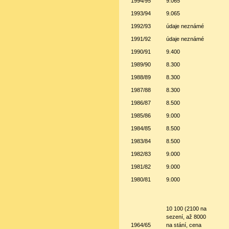
1994/95
9.065
1993/94
9.065
1992/93
údaje neznámé
1991/92
údaje neznámé
1990/91
9.400
1989/90
8.300
1988/89
8.300
1987/88
8.300
1986/87
8.500
1985/86
9.000
1984/85
8.500
1983/84
8.500
1982/83
9.000
1981/82
9.000
1980/81
9.000
10 100 (2100 na
sezení, až 8000
1964/65
na stání, cena