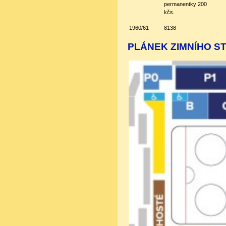
permanentky 200
kčs.
1960/61
8138
PLÁNEK ZIMNÍHO S