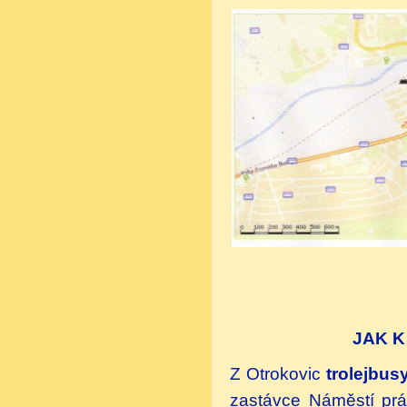
JAK K ZIMNÍMU
Z Otrokovic
trolejbus
zastávce Náměstí pr