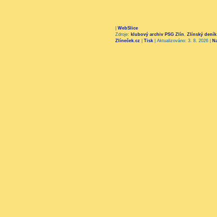
|
WebSlice
Zdroje:
klubový archiv PSG Zlín
,
Zlínský deník
Zlíneček.cz
|
Tisk
|
Aktualizováno: 3. 8. 2026
|
N