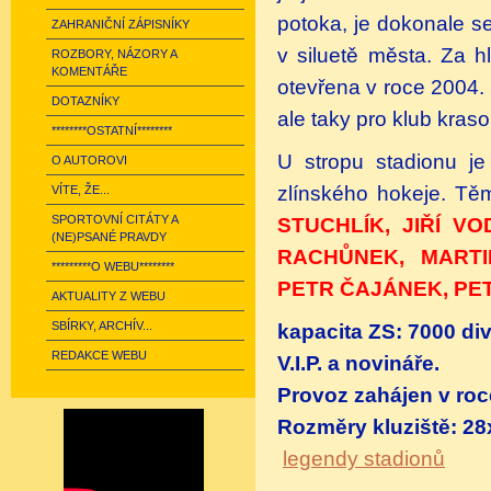
potoka, je dokonale s
ZAHRANIČNÍ ZÁPISNÍKY
v siluetě města. Za h
ROZBORY, NÁZORY A
KOMENTÁŘE
otevřena v roce 2004. 
DOTAZNÍKY
ale taky pro klub kras
********OSTATNÍ********
U stropu stadionu j
O AUTOROVI
zlínského hokeje. Tě
VÍTE, ŽE...
SPORTOVNÍ CITÁTY A
STUCHLÍK, JIŘÍ V
(NE)PSANÉ PRAVDY
RACHŮNEK, MARTIN
*********O WEBU********
PETR ČAJÁNEK, PE
AKTUALITY Z WEBU
SBÍRKY, ARCHÍV...
kapacita ZS: 7000 di
REDAKCE WEBU
V.I.P. a
novin
Provoz zahájen v roc
Rozměry kluziště: 28
legendy stadionů