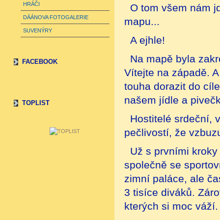
HRÁČI
O tom všem nám jd
DÁÁNOVA FOTOGALERIE
mapu...
SUVENÝRY
A ejhle!
Na mapě byla zakre
FACEBOOK
Vítejte na západě. 
touha dorazit do cíl
našem jídle a pivečk
TOPLIST
Hostitelé srdeční,
pečlivostí, že vzbu
Už s prvními kroky 
společně se sportov
zimní paláce, ale č
3 tisíce diváků. Zár
kterých si moc váží.