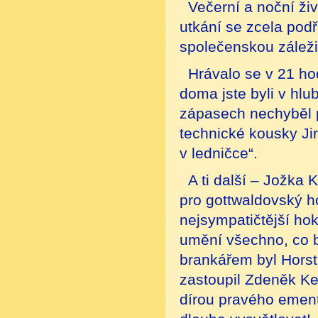
Večerní a noční živ
utkání se zcela podř
společenskou záležit
Hrávalo se v 21 hod
doma jste byli v hl
zápasech nechyběl p
technické kousky Jir
v ledničce“.
A ti další – Jožka 
pro gottwaldovský 
nejsympatičtější hok
umění všechno, co b
brankářem byl Horst
zastoupil Zdeněk Ke
dírou pravého emen