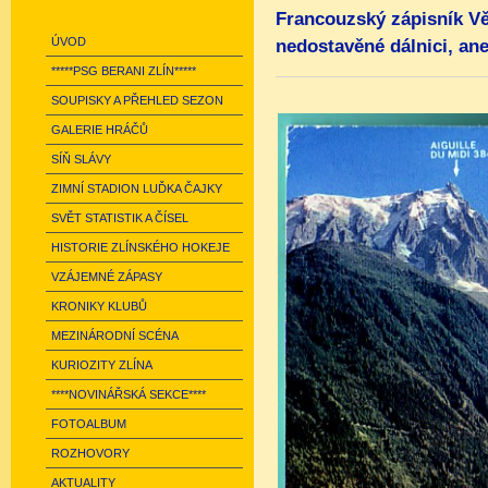
Francouzský zápisník Vě
ÚVOD
nedostavěné dálnici, an
*****PSG BERANI ZLÍN*****
SOUPISKY A PŘEHLED SEZON
GALERIE HRÁČŮ
SÍŇ SLÁVY
ZIMNÍ STADION LUĎKA ČAJKY
SVĚT STATISTIK A ČÍSEL
HISTORIE ZLÍNSKÉHO HOKEJE
VZÁJEMNÉ ZÁPASY
KRONIKY KLUBŮ
MEZINÁRODNÍ SCÉNA
KURIOZITY ZLÍNA
****NOVINÁŘSKÁ SEKCE****
FOTOALBUM
ROZHOVORY
AKTUALITY