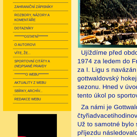
ZAHRANIČNÍ ZÁPISNÍKY
ROZBORY, NÁZORY A
KOMENTÁŘE
DOTAZNÍKY
********OSTATNÍ********
O AUTOROVI
Ujíždíme před obdo
VÍTE, ŽE...
1974 za ledem do Fr
SPORTOVNÍ CITÁTY A
(NE)PSANÉ PRAVDY
za I. Ligu s navázán
*********O WEBU********
gottwaldovský hokej 
AKTUALITY Z WEBU
sezonu. Hned v úvod
SBÍRKY, ARCHÍV...
tento úkol po sporto
REDAKCE WEBU
Za námi je Gottwa
čtyřiadvacetihodino
Už to samotné bylo
příjezdu následovalo