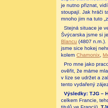
je nutno přiznat, vi
stoupají. Jak hráči t
mnoho jim na tuto „
Stejná situace je v
Švýcarska jsme si j
Blancu
(4807 n.m.). 
jsme sice hokej nehrá
kolem
Chamonix
,
M
Pro mne jako praco
ověřit, že máme mlad
v lize se udržet a za
tento vydařený zájez
Výsledky: TJG – 
celkem Francie, teh
titulů ve Francii),
TJG