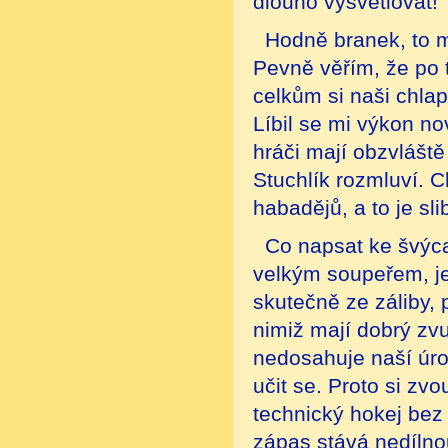
dlouho vysvětlovat!
Hodně branek, to ma
Pevně věřím, že po 
celkům si naši chlap
Líbil se mi výkon n
hráči mají obzvláště
Stuchlík rozmluví. 
habadějů, a to je sli
Co napsat ke švýca
velkým soupeřem, je
skutečně ze záliby, p
nimiž mají dobrý zvu
nedosahuje naší úrov
učit se. Proto si zv
technický hokej bez 
zápas stává nedílno