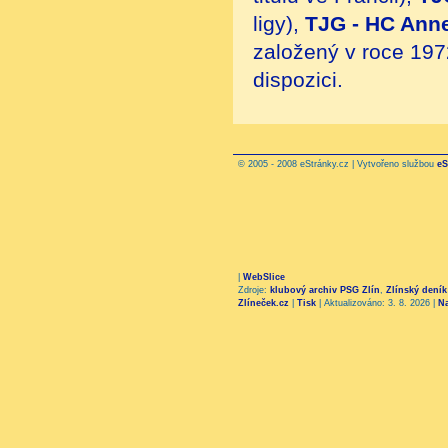
ligy),
TJG - HC Ann
založený v roce 197
dispozici.
© 2005 - 2008 eStránky.cz | Vytvořeno službou
eS
|
WebSlice
Zdroje:
klubový archiv PSG Zlín
,
Zlínský deník
Zlíneček.cz
|
Tisk
|
Aktualizováno: 3. 8. 2026
|
N