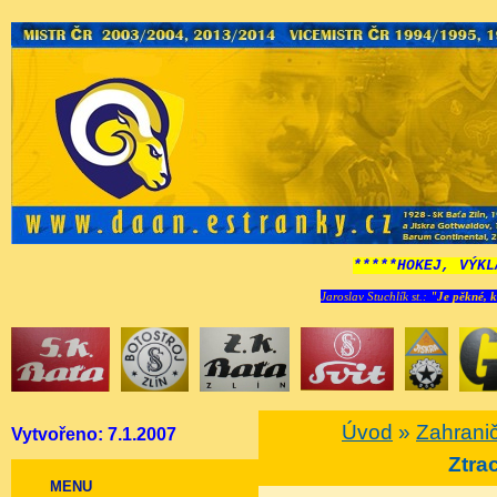
*****HOKEJ, VÝKL
Jaroslav Stuchlík st.:
"Je pěkné, k
Úvod
»
Zahranič
Vytvořeno: 7.1.2007
Ztra
MENU