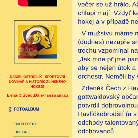
večer se už hrálo. A
chlapi mají. Vždyť 
hokej a v případě n
V mužstvu máme ně
(dodnes) nezapře sr
trochu vzpomínal na 
„Jak mne příjme part
aby se nejen útok a 
orchestr. Neměli by v
DANIEL OSTRČILÍK - SPORTOVNÍ
NOVINÁŘ A HISTORIK ZLÍNSKÉHO
Zdeněk Čech z Havl
HOKEJE
E-mail: Svec.Dan@seznam.cz
gottwaldovský občan
potvrdil dobrovolno
FOTOALBUM
Havlíčkobrodští (a s
odchody talentovaný
DALŠÍ FOTKY
odchovanců.
HISTORIE