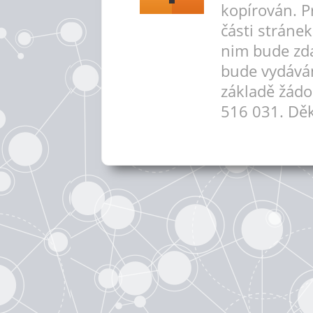
kopírován. P
části stráne
nim bude zd
bude vydává
základě žádo
516 031. Děk