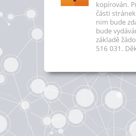
kopírován. P
části stráne
nim bude zd
bude vydává
základě žádo
516 031. Děk