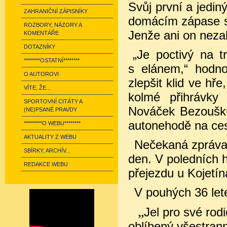
Svůj první a jediný
ZAHRANIČNÍ ZÁPISNÍKY
domácím zápase s
ROZBORY, NÁZORY A
Jenže ani on neza
KOMENTÁŘE
DOTAZNÍKY
„Je poctivý na t
********OSTATNÍ********
s elánem,“ hodnot
O AUTOROVI
zlepšit klid ve hře
VÍTE, ŽE...
kolmé přihrávky 
SPORTOVNÍ CITÁTY A
Nováček Bezoušku,
(NE)PSANÉ PRAVDY
autonehodě na ces
*********O WEBU********
AKTUALITY Z WEBU
Nečekaná zpráva 
SBÍRKY, ARCHÍV...
den. V poledních 
REDAKCE WEBU
přejezdu u Kojetín
V pouhých 36 let
„
Jel
pro své rodi
oblíbený všestran