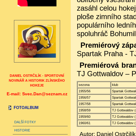
zasáhl celou hokej
ploše zimního sta
populárního ledníh
spoluhráč Bohumil
Premiérový zápa
Spartak Praha - 
Premiérová bran
TJ Gottwaldov – P
DANIEL OSTRČILÍK - SPORTOVNÍ
NOVINÁŘ A HISTORIK ZLÍNSKÉHO
sezona
klub
HOKEJE
1955/56
Spartak Gottwal
E-mail: Svec.Dan@seznam.cz
1956/57
Spartak Gottwal
1957/58
Spartak Gottwal
FOTOALBUM
1958/59
TJ Gottwaldov (
1959/60
TJ Gottwaldov (II
DALŠÍ FOTKY
1960/61
TJ Gottwaldov (I
HISTORIE
Autor: Daniel Ostrčilík