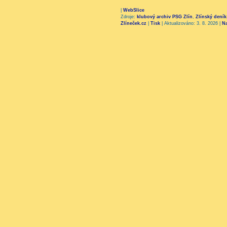
|
WebSlice
Zdroje:
klubový archiv PSG Zlín
,
Zlínský deník
Zlíneček.cz
|
Tisk
|
Aktualizováno: 3. 8. 2026
|
N