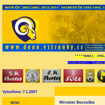
*****HOKEJ, VÝKL
Jaroslav Stuchlík st.:
"Je pěkné, k
Vytvořeno: 7.1.2007
Miroslav Bezouška
MENU