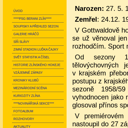
Narozen:
27. 5. 
ÚVOD
Zemřel
: 24.12. 1
*****PSG BERANI ZLÍN*****
SOUPISKY A PŘEHLED SEZON
V Gottwaldově ho 
GALERIE HRÁČŮ
se už věnoval jen
SÍŇ SLÁVY
rozhodčím. Sport 
ZIMNÍ STADION LUĎKA ČAJKY
Od sezony 19
SVĚT STATISTIK A ČÍSEL
tělovýchovných 
HISTORIE ZLÍNSKÉHO HOKEJE
v krajském přebo
VZÁJEMNÉ ZÁPASY
postupu z krajské
KRONIKY KLUBŮ
sezoně 1958/59
MEZINÁRODNÍ SCÉNA
vyhodnocen jako n
KURIOZITY ZLÍNA
glosoval přínos sp
****NOVINÁŘSKÁ SEKCE****
FOTOALBUM
V premiérovém r
ROZHOVORY
nastoupil do 27 záp
AKTUALITY