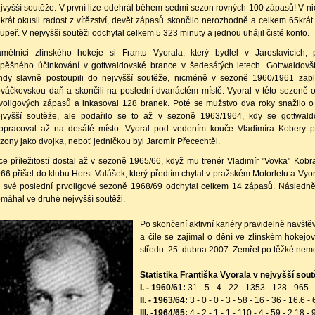
jvyšší soutěže. V první lize odehrál během sedmi sezon rovných 100 zápasů! V n
krát okusil radost z vítězství, devět zápasů skončilo nerozhodně a celkem 65krát
upeř. V nejvyšší soutěži odchytal celkem 5 323 minuty a jednou uhájil čisté konto.
mětníci zlínského hokeje si Frantu Vyorala, který bydlel v Jaroslavicích, 
pěšného účinkování v gottwaldovské brance v šedesátých letech. Gottwaldovští
hdy slavně postoupili do nejvyšší soutěže, nicméně v sezoně 1960/1961 zaplat
váčkovskou daň a skončili na poslední dvanáctém místě. Vyoral v této sezoně 
voligových zápasů a inkasoval 128 branek. Poté se mužstvo dva roky snažilo o
jvyšší soutěže, ale podařilo se to až v sezoně 1963/1964, kdy se gottwald
opracoval až na desáté místo. Vyoral pod vedením kouče Vladimíra Kobery p
zony jako dvojka, neboť jedničkou byl Jaromír Přecechtěl.
ce příležitostí dostal až v sezoně 1965/66, když mu trenér Vladimír "Vovka" Kobr
66 přišel do klubu Horst Valášek, který předtím chytal v pražském Motorletu a Vyo
 své poslední prvoligové sezoně 1968/69 odchytal celkem 14 zápasů. Následně 
máhal ve druhé nejvyšší soutěži.
Po skončení aktivní kariéry pravidelně navště
a čile se zajímal o dění ve zlínském hokej
středu 25. dubna 2007. Zemřel po těžké nemoc
Statistika Františka Vyorala v nejvyšší sout
I. - 1960/61:
31 - 5 - 4 - 22 - 1353 - 128 - 965 -
II. - 1963/64:
3 - 0 - 0 - 3 - 58 - 16 - 36 - 16.6 -
III. -1964/65:
4 - 2 - 1 - 1 - 110 - 4 - 59 - 2.18 -