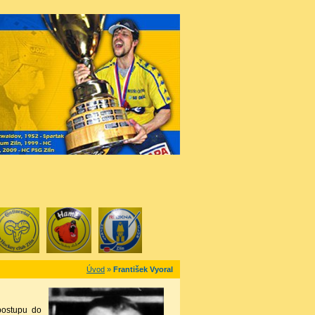
Úvod
»
František Vyoral
postupu do