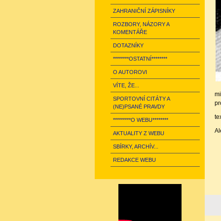
ZAHRANIČNÍ ZÁPISNÍKY
ROZBORY, NÁZORY A
KOMENTÁŘE
DOTAZNÍKY
********OSTATNÍ********
O AUTOROVI
VÍTE, ŽE...
mi
SPORTOVNÍ CITÁTY A
pr
(NE)PSANÉ PRAVDY
te
*********O WEBU********
Al
AKTUALITY Z WEBU
SBÍRKY, ARCHÍV...
REDAKCE WEBU