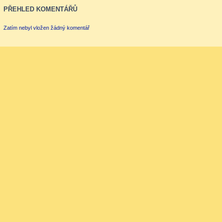
PŘEHLED KOMENTÁŘŮ
Zatím nebyl vložen žádný komentář