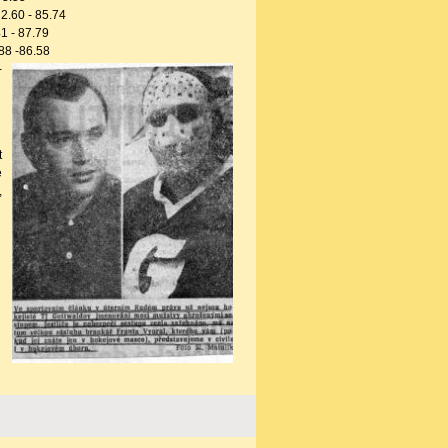
- 2.60 - 85.74
41 - 87.79
.88 -86.58
-
t
é
,