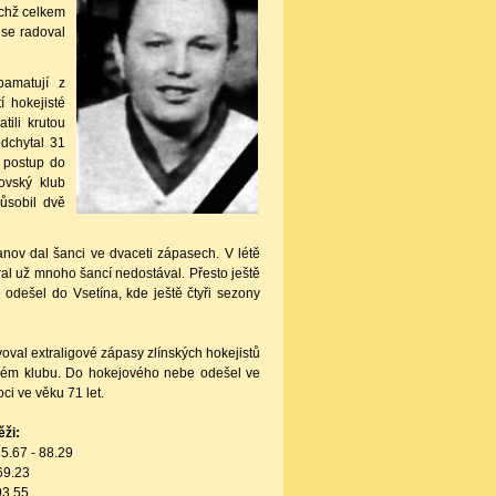
ichž celkem
 se radoval
pamatují z
 hokejisté
ili krutou
odchytal 31
 postup do
ovský klub
ůsobil dvě
anov dal šanci ve dvaceti zápasech. V létě
ral už mnoho šancí nedostával. Přesto ještě
odešel do Vsetína, kde ještě čtyři sezony
voval extraligové zápasy zlínských hokejistů
ovém klubu. Do hokejového nebe odešel ve
i ve věku 71 let.
ěži:
 5.67 - 88.29
 69.23
 93.55