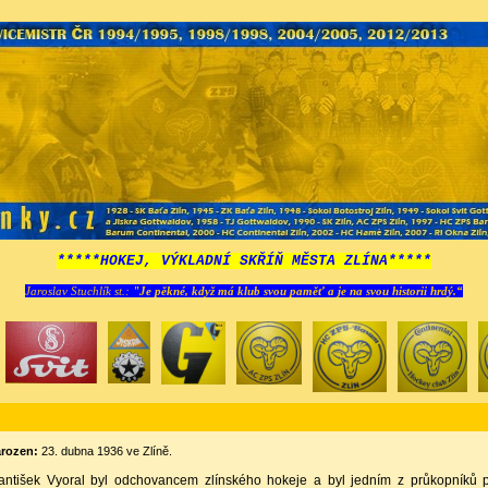
*****HOKEJ, VÝKLADNÍ SKŘÍŇ MĚSTA ZLÍNA*****
Jaroslav Stuchlík st.:
"Je pěkné, když má klub svou paměť a je na svou historii hrdý.“
rozen:
23. dubna 1936 ve Zlíně.
antišek Vyoral byl odchovancem zlínského hokeje a byl jedním z průkopníků 