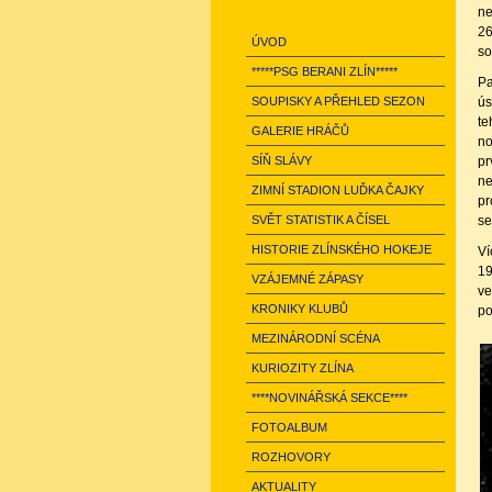
ne
26
ÚVOD
so
*****PSG BERANI ZLÍN*****
Pa
SOUPISKY A PŘEHLED SEZON
ús
te
GALERIE HRÁČŮ
no
SÍŇ SLÁVY
pr
ne
ZIMNÍ STADION LUĎKA ČAJKY
pr
SVĚT STATISTIK A ČÍSEL
se
HISTORIE ZLÍNSKÉHO HOKEJE
Ví
19
VZÁJEMNÉ ZÁPASY
ve
KRONIKY KLUBŮ
po
MEZINÁRODNÍ SCÉNA
KURIOZITY ZLÍNA
****NOVINÁŘSKÁ SEKCE****
FOTOALBUM
ROZHOVORY
AKTUALITY