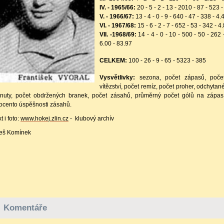
IV. - 1965/66:
20 - 5 - 2 - 13 - 2010 - 87 - 523 
V. - 1966/67:
13 - 4 - 0 - 9 - 640 - 47 - 338 - 4.
VI. - 1967/68:
15 - 6 - 2 - 7 - 652 - 53 - 342 - 4
VII. -1968/69:
14 - 4 - 0 - 10 - 500 - 50 - 262 
6.00 - 83.97
CELKEM:
100 - 26 - 9 - 65 - 5323 - 385
Vysvětlivky:
sezona, počet zápasů, poče
vítězství, počet remíz, počet proher, odchytan
nuty, počet obdržených branek, počet zásahů, průměrný počet gólů na zápas
ocento úspěšnosti zásahů.
xt i foto:
www.hokej.zlin.cz
- klubový archív
eš Komínek
Komentáře