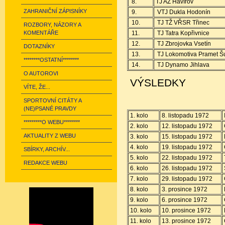
8.
TJ AZ Havířov
ZAHRANIČNÍ ZÁPISNÍKY
9.
VTJ Dukla Hodonín
10.
TJ TŽ VŘSR Třinec
ROZBORY, NÁZORY A
KOMENTÁŘE
11.
TJ Tatra Kopřivnice
12.
TJ Zbrojovka Vsetín
DOTAZNÍKY
13.
TJ Lokomotiva Pramet 
********OSTATNÍ********
14.
TJ Dynamo Jihlava
O AUTOROVI
VÝSLEDKY
VÍTE, ŽE...
SPORTOVNÍ CITÁTY A
(NE)PSANÉ PRAVDY
1. kolo
8. listopadu 1972
*********O WEBU********
2. kolo
12. listopadu 1972
AKTUALITY Z WEBU
3. kolo
15. listopadu 1972
4. kolo
19. listopadu 1972
SBÍRKY, ARCHÍV...
5. kolo
22. listopadu 1972
REDAKCE WEBU
6. kolo
26. listopadu 1972
7. kolo
29. listopadu 1972
8. kolo
3. prosince 1972
9. kolo
6. prosince 1972
10. kolo
10. prosince 1972
11. kolo
13. prosince 1972