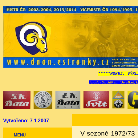
*****HOKEJ, VÝKL
Jaroslav Stuchlík st.:
"Je pěkné, k
Vytvořeno: 7.1.2007
V sezoně 1972/73 s
MENU