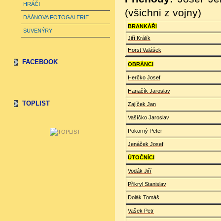
HRÁČI
(všichni z vojny)
DÁÁNOVA FOTOGALERIE
BRANKÁŘI
SUVENÝRY
Jiří Králík
Horst Valášek
FACEBOOK
OBRÁNCI
Herčko Josef
Hanačík Jaroslav
TOPLIST
Zajíček Jan
Vašíčko Jaroslav
Pokorný Peter
Jenáček Josef
ÚTOČNÍCI
Vodák Jiří
Přikryl Stanislav
Dolák Tomáš
Vašek Petr