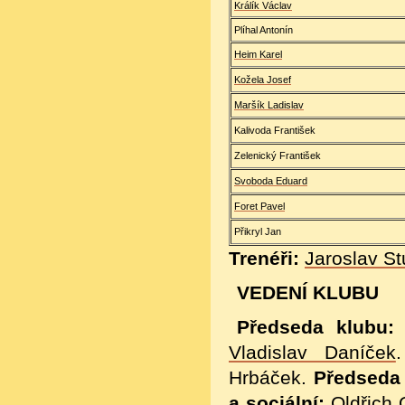
Králík Václav
Plíhal Antonín
Heim Karel
Kožela Josef
Maršík Ladislav
Kalivoda František
Zelenický František
Svoboda Eduard
Foret Pavel
Přikryl Jan
Trenéři:
Jaroslav Stu
VEDENÍ KLUBU
Předseda klubu:
Vladislav Daníček
Hrbáček.
Předseda
a sociální:
Oldřich 