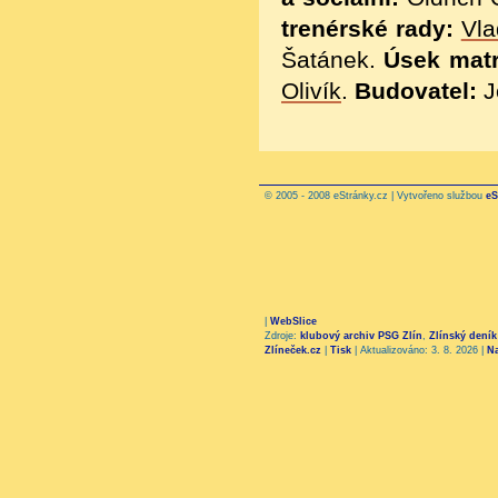
trenérské rady:
Vla
Šatánek.
Úsek matr
Olivík
.
Budovatel:
J
© 2005 - 2008 eStránky.cz | Vytvořeno službou
eS
|
WebSlice
Zdroje:
klubový archiv PSG Zlín
,
Zlínský deník
Zlíneček.cz
|
Tisk
|
Aktualizováno: 3. 8. 2026
|
N