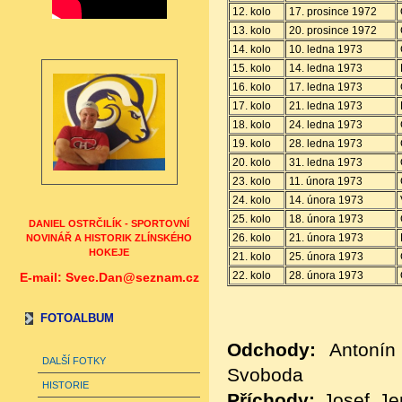
12. kolo
17. prosince 1972
13. kolo
20. prosince 1972
14. kolo
10. ledna 1973
15. kolo
14. ledna 1973
16. kolo
17. ledna 1973
17. kolo
21. ledna 1973
18. kolo
24. ledna 1973
19. kolo
28. ledna 1973
20. kolo
31. ledna 1973
23. kolo
11. února 1973
24. kolo
14. února 1973
25. kolo
18. února 1973
DANIEL OSTRČILÍK - SPORTOVNÍ
26. kolo
21. února 1973
NOVINÁŘ A HISTORIK ZLÍNSKÉHO
HOKEJE
21. kolo
25. února 1973
22. kolo
28. února 1973
E-mail: Svec.Dan@seznam.cz
FOTOALBUM
Odchody:
Antoní
DALŠÍ FOTKY
Svoboda
HISTORIE
Příchody:
Josef Je