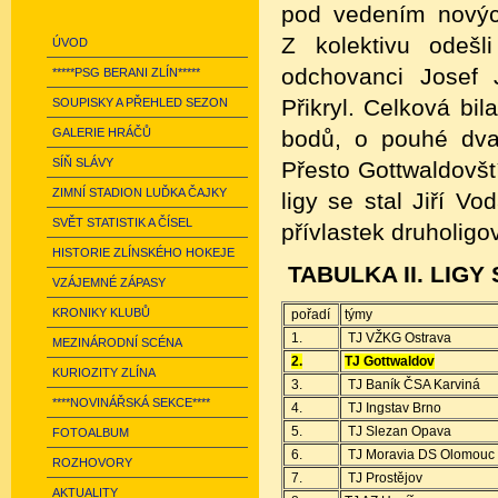
pod vedením nových
Z kolektivu odešl
ÚVOD
odchovanci Josef 
*****PSG BERANI ZLÍN*****
Přikryl. Celková bi
SOUPISKY A PŘEHLED SEZON
GALERIE HRÁČŮ
bodů, o pouhé dva
SÍŇ SLÁVY
Přesto Gottwaldovští
ZIMNÍ STADION LUĎKA ČAJKY
ligy se stal Jiří V
SVĚT STATISTIK A ČÍSEL
přívlastek druholigo
HISTORIE ZLÍNSKÉHO HOKEJE
TABULKA II. LIGY
VZÁJEMNÉ ZÁPASY
KRONIKY KLUBŮ
pořadí
týmy
1.
TJ VŽKG Ostrava
MEZINÁRODNÍ SCÉNA
2.
TJ Gottwaldov
KURIOZITY ZLÍNA
3.
TJ Baník ČSA Karviná
****NOVINÁŘSKÁ SEKCE****
4.
TJ Ingstav Brno
5.
TJ Slezan Opava
FOTOALBUM
6.
TJ Moravia DS Olomouc
ROZHOVORY
7.
TJ Prostějov
AKTUALITY