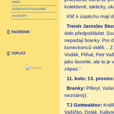
HRÁČI
kolektivně, takticky, 
DÁÁNOVA FOTOGALERIE
Klíč k úspěchu mají 
SUVENÝRY
Trenér Jaroslav Stuc
FACEBOOK
dalo předpokládat. So
nepadají branky. Pro d
koneckonců viděli… Z 
TOPLIST
Vodák, Plíhal, Petr V
jako favorité, ale to 
zápas.“
11. kolo: 13. prosinc
Branky:
Přikryl, Vaš
neznámý).
TJ Gottwaldov:
Králí
Vašíčko, Dolák, Kalivod