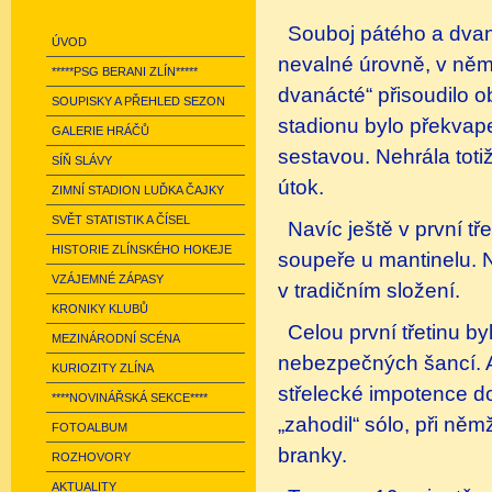
Souboj pátého a dvan
ÚVOD
nevalné úrovně, v němž
*****PSG BERANI ZLÍN*****
dvanácté“ přisoudilo 
SOUPISKY A PŘEHLED SEZON
stadionu bylo překva
GALERIE HRÁČŮ
sestavou. Nehrála tot
SÍŇ SLÁVY
útok.
ZIMNÍ STADION LUĎKA ČAJKY
SVĚT STATISTIK A ČÍSEL
Navíc ještě v první tř
HISTORIE ZLÍNSKÉHO HOKEJE
soupeře u mantinelu. N
VZÁJEMNÉ ZÁPASY
v tradičním složení.
KRONIKY KLUBŮ
Celou první třetinu b
MEZINÁRODNÍ SCÉNA
nebezpečných šancí. A
KURIOZITY ZLÍNA
střelecké impotence d
****NOVINÁŘSKÁ SEKCE****
„zahodil“ sólo, při něm
FOTOALBUM
branky.
ROZHOVORY
AKTUALITY