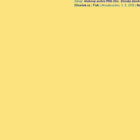
Zdroje:
klubový archiv PSG Zlín
,
Zlínský deník
Zlíneček.cz
|
Tisk
|
Aktualizováno: 3. 8. 2026
|
N