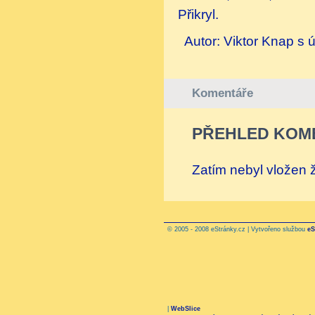
Přikryl.
Autor: Viktor Knap s 
Komentáře
PŘEHLED KOM
Zatím nebyl vložen
© 2005 - 2008 eStránky.cz | Vytvořeno službou
eS
|
WebSlice