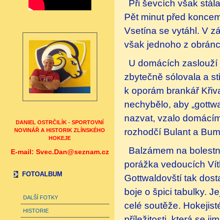
Při ševcích však stál
Pět minut před koncem 
Vsetína se vytáhl. V z
však jednoho z obránc
U domácích zaslouží 
zbytečně sólovala a st
k oporám brankář Křiv
nechybělo, aby „gottw
nazvat, vzalo domácím 
DANIEL OSTRČILÍK - SPORTOVNÍ
rozhodčí Bulant a Bum
NOVINÁŘ A HISTORIK ZLÍNSKÉHO
HOKEJE
Balzámem na bolestný 
E-mail: Svec.Dan@seznam.cz
porážka vedoucích Vítk
FOTOALBUM
Gottwaldovští tak dost
boje o špici tabulky. 
DALŠÍ FOTKY
celé soutěže. Hokejist
HISTORIE
příležitosti, která se 