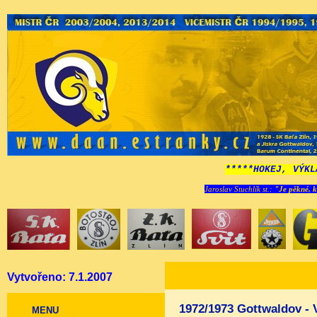
*****HOKEJ, VÝKL
Jaroslav Stuchlík st.:
"Je pěkné, k
Vytvořeno: 7.1.2007
1972/1973 Gottwaldov - V
MENU