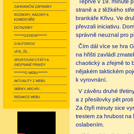
Teprve v 19. minutě prv
ZAHRANIČNÍ ZÁPISNÍKY
straně a z těžkého stř
ROZBORY, NÁZORY A
brankáře Křivu. Ve dru
KOMENTÁŘE
převzali iniciativu. Dom
DOTAZNÍKY
správně neuznal pro př
********OSTATNÍ********
O AUTOROVI
Čím dál více se hra G
VÍTE, ŽE...
na hřišti zavládl zmate
SPORTOVNÍ CITÁTY A
chaotický a zřejmě to 
(NE)PSANÉ PRAVDY
nějakém taktickém poje
*********O WEBU********
k vyrovnání.
AKTUALITY Z WEBU
SBÍRKY, ARCHÍV...
V závěru druhé třetin
REDAKCE WEBU
a z přesilovky pět pro
Za čtyři minuty sice v
trestem za hrubost na 
oslabením.