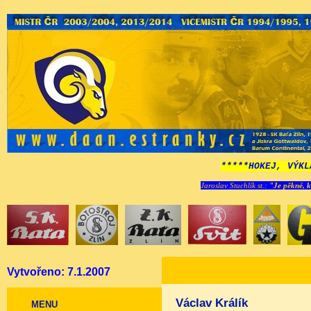
*****HOKEJ, VÝKL
Jaroslav Stuchlík st.:
"Je pěkné, k
Vytvořeno: 7.1.2007
Václav Králík
MENU