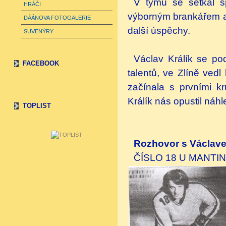
V týmu se setkal s
HRÁČI
výborným brankářem a p
DÁÁNOVA FOTOGALERIE
další úspěchy.
SUVENÝRY
Václav Králík se po
FACEBOOK
talentů, ve Zlíně ved
začínala s prvními k
Králík nás opustil náhl
TOPLIST
Rozhovor s Václave
ČÍSLO 18 U MANTI