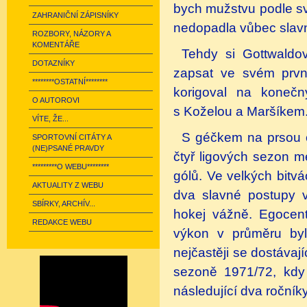
bych mužstvu podle sv
ZAHRANIČNÍ ZÁPISNÍKY
nedopadla vůbec slav
ROZBORY, NÁZORY A
KOMENTÁŘE
Tehdy si Gottwaldo
DOTAZNÍKY
zapsat ve svém prvn
********OSTATNÍ********
korigoval na konečn
O AUTOROVI
s Koželou a Maršíkem
VÍTE, ŽE...
S géčkem na prsou o
SPORTOVNÍ CITÁTY A
(NE)PSANÉ PRAVDY
čtyř ligových sezon m
*********O WEBU********
gólů. Ve velkých bitvác
AKTUALITY Z WEBU
dva slavné postupy v
SBÍRKY, ARCHÍV...
hokej vážně. Egocen
REDAKCE WEBU
výkon v průměru byl
nejčastěji se dostávaj
sezoně 1971/72, kdy 
následující dva ročníky