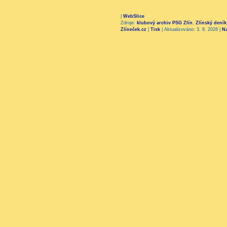
|
WebSlice
Zdroje:
klubový archiv PSG Zlín
,
Zlínský deník
Zlíneček.cz
|
Tisk
|
Aktualizováno: 3. 8. 2026
|
N