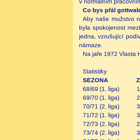
v normálním pracovní
Co bys přál gottwa
Aby naše mužstvo n
byla spokojenost mezi
jedna, vzrušující pod
námaze.
Na jaře 1972 Vlasta
Statistiky
SEZONA 
68/69 (1. l
69/70 (1. l
70/71 (2. li
71/72 (1. li
72/73 (2. li
73/74 (2. li