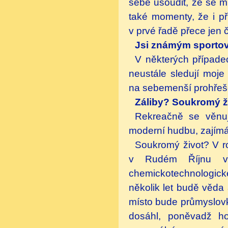
sebe usoudit, že se m
také momenty, že i při
v prvé řadě přece jen č
Jsi známým sportov
V některých případec
neustále sledují moje
na sebemenší prohřeše
Záliby? Soukromý ž
Rekreačně se věnuj
moderní hudbu, zajím
Soukromý život? V ro
v Rudém Říjnu v 
chemickotechnologick
několik let budě věda 
místo bude průmyslovk
dosáhl, poněvadž ho