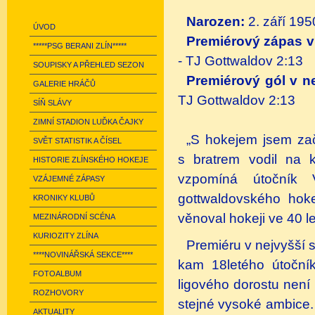
Narozen:
2. září 195
ÚVOD
Premiérový zápas v
*****PSG BERANI ZLÍN*****
- TJ Gottwaldov 2:13
SOUPISKY A PŘEHLED SEZON
Premiérový gól v ne
GALERIE HRÁČŮ
TJ Gottwaldov 2:13
SÍŇ SLÁVY
ZIMNÍ STADION LUĎKA ČAJKY
„S hokejem jsem zač
SVĚT STATISTIK A ČÍSEL
s bratrem vodil na k
HISTORIE ZLÍNSKÉHO HOKEJE
vzpomíná útočník 
VZÁJEMNÉ ZÁPASY
gottwaldovského hoke
KRONIKY KLUBŮ
věnoval hokeji ve 40 l
MEZINÁRODNÍ SCÉNA
KURIOZITY ZLÍNA
Premiéru v nejvyšší so
****NOVINÁŘSKÁ SEKCE****
kam 18letého útočník
FOTOALBUM
ligového dorostu není
ROZHOVORY
stejné vysoké ambice. 
AKTUALITY