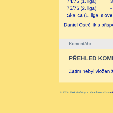
74/75 (1. li
75/76 (2. li
Skalica (1. liga, slov
Daniel Ostrčilík s přis
Komentáře
PŘEHLED KOM
Zatím nebyl vložen
© 2005 - 2008 eStránky.cz | Vytvořeno službou
eS