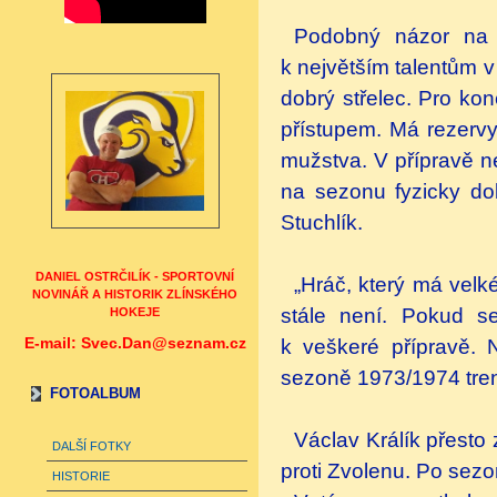
Podobný názor na Kr
k největším talentům v
dobrý střelec. Pro kon
přístupem. Má rezervy
mužstva. V přípravě n
na sezonu fyzicky do
Stuchlík.
DANIEL OSTRČILÍK - SPORTOVNÍ
„Hráč, který má velk
NOVINÁŘ A HISTORIK ZLÍNSKÉHO
stále není. Pokud se
HOKEJE
E-mail: Svec.Dan@seznam.cz
k veškeré přípravě. 
sezoně 1973/1974 tre
FOTOALBUM
Václav Králík přesto 
DALŠÍ FOTKY
proti Zvolenu. Po sez
HISTORIE