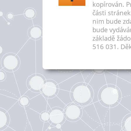
kopírován. P
části stráne
nim bude zd
bude vydává
základě žádo
516 031. Děk