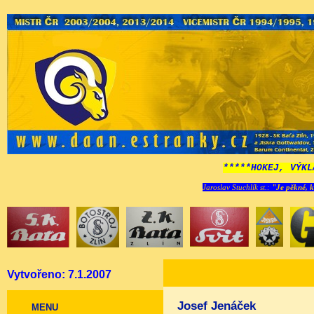
*****HOKEJ, VÝKL
Jaroslav Stuchlík st.:
"Je pěkné, k
Vytvořeno: 7.1.2007
Josef Jenáček
MENU