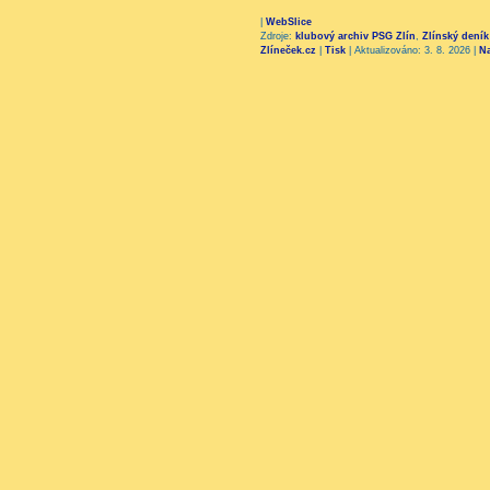
|
WebSlice
Zdroje:
klubový archiv PSG Zlín
,
Zlínský deník
Zlíneček.cz
|
Tisk
|
Aktualizováno: 3. 8. 2026
|
N