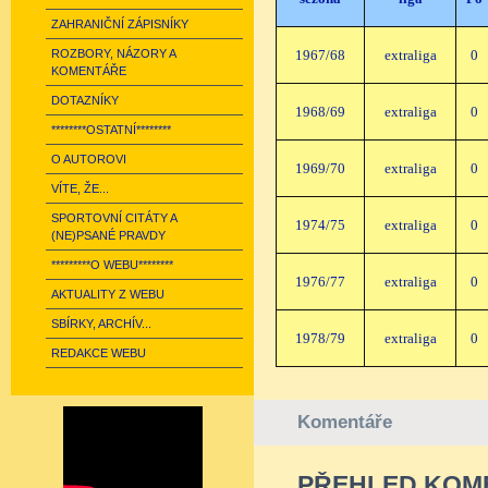
ZAHRANIČNÍ ZÁPISNÍKY
ROZBORY, NÁZORY A
1967/68
extraliga
0
KOMENTÁŘE
DOTAZNÍKY
1968/69
extraliga
0
********OSTATNÍ********
O AUTOROVI
1969/70
extraliga
0
VÍTE, ŽE...
SPORTOVNÍ CITÁTY A
1974/75
extraliga
0
(NE)PSANÉ PRAVDY
*********O WEBU********
1976/77
extraliga
0
AKTUALITY Z WEBU
SBÍRKY, ARCHÍV...
1978/79
extraliga
0
REDAKCE WEBU
Komentáře
PŘEHLED KOM