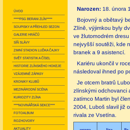
Narozen:
18. února 
ÚVOD
Bojovný a obětavý be
*****PSG BERANI ZLÍN*****
Zlíně, výjimkou byly 
SOUPISKY A PŘEHLED SEZON
GALERIE HRÁČŮ
ve žlutomodrém dresu 
SÍŇ SLÁVY
nejvyšší soutěži, kde 
ZIMNÍ STADION LUĎKA ČAJKY
branek a 9 asistencí.
SVĚT STATISTIK A ČÍSEL
Kariéru ukončil v roc
HISTORIE ZLÍNSKÉHO HOKEJE
následoval ihned po p
VZÁJEMNÉ ZÁPASY
Je otcem bratrů Luboš
KRONIKY KLUBŮ
zlínskými odchovanci a
MEZINÁRODNÍ SCÉNA
KURIOZITY ZLÍNA
zatímco Martin byl čle
****NOVINÁŘSKÁ SEKCE****
2004, Luboš slavil již 
FOTOALBUM
rivala ze Vsetína.
ROZHOVORY
AKTUALITY
sezona
liga
Po