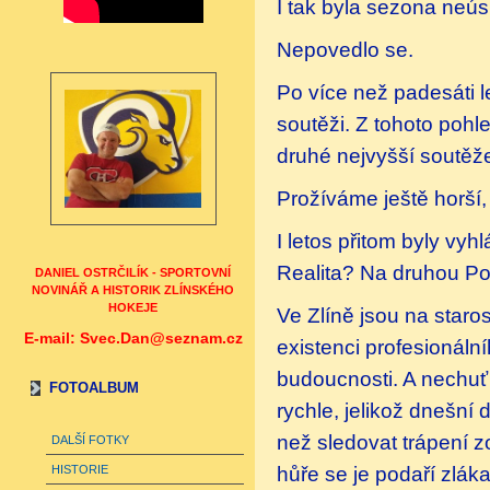
I tak byla sezona neús
Nepovedlo se.
Po více než padesáti 
soutěži. Z tohoto pohl
druhé nejvyšší soutěž
Prožíváme ještě horší,
I letos přitom byly vy
Realita? Na druhou Por
DANIEL OSTRČILÍK - SPORTOVNÍ
NOVINÁŘ A HISTORIK ZLÍNSKÉHO
HOKEJE
Ve Zlíně jsou na staros
E-mail: Svec.Dan@seznam.cz
existenci profesionáln
budoucnosti. A nechuť 
FOTOALBUM
rychle, jelikož dnešní 
než sledovat trápení z
DALŠÍ FOTKY
hůře se je podaří zlák
HISTORIE