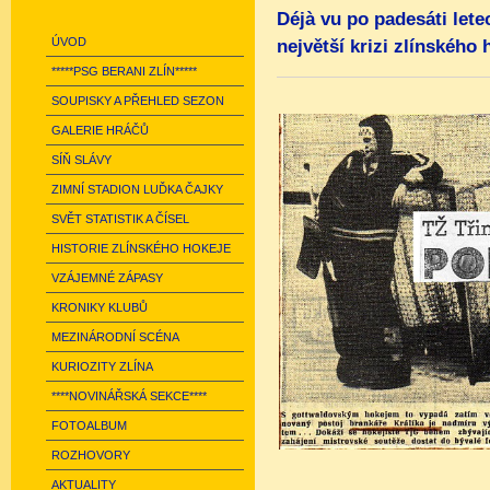
Déjà vu po padesáti let
ÚVOD
největší krizi zlínského
*****PSG BERANI ZLÍN*****
SOUPISKY A PŘEHLED SEZON
GALERIE HRÁČŮ
SÍŇ SLÁVY
ZIMNÍ STADION LUĎKA ČAJKY
SVĚT STATISTIK A ČÍSEL
HISTORIE ZLÍNSKÉHO HOKEJE
VZÁJEMNÉ ZÁPASY
KRONIKY KLUBŮ
MEZINÁRODNÍ SCÉNA
KURIOZITY ZLÍNA
****NOVINÁŘSKÁ SEKCE****
FOTOALBUM
ROZHOVORY
AKTUALITY