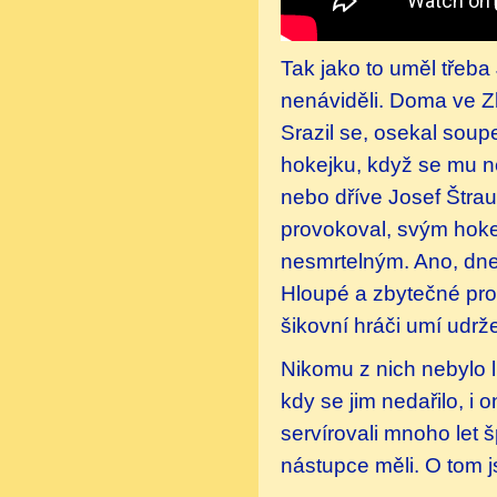
Tak jako to uměl třeba 
nenáviděli. Doma ve Zl
Srazil se, osekal soup
hokejku, když se mu něc
nebo dříve Josef Štrau
provokoval, svým hoke
nesmrtelným. Ano, dnes
Hloupé a zbytečné proh
šikovní hráči umí udr
Nikomu z nich nebylo lh
kdy se jim nedařilo, i
servírovali mnoho let 
nástupce měli. O tom 