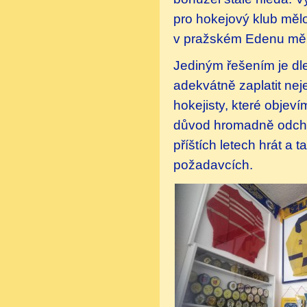
pro hokejový klub měl
v pražském Edenu měli
Jediným řešením je dl
adekvátně zaplatit neje
hokejisty, které objev
důvod hromadně odchá
příštích letech hrát a 
požadavcích.