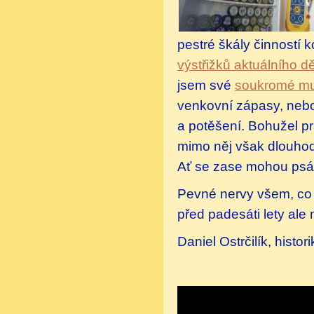
pestré škály činností 
výstřižků aktuálního d
jsem své
soukromé muz
venkovní zápasy, nebo 
a potěšení. Bohužel prá
mimo něj však dlouhodo
Ať se zase mohou psát
Pevné nervy všem, co j
před padesáti lety ale
Daniel Ostrčilík, histor