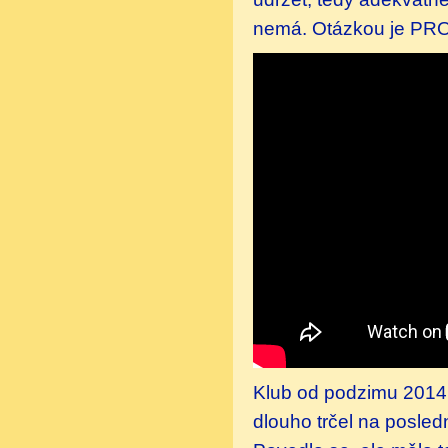
nemá. Otázkou je PROČ
Klub od podzimu 2014
dlouho trčel na posle