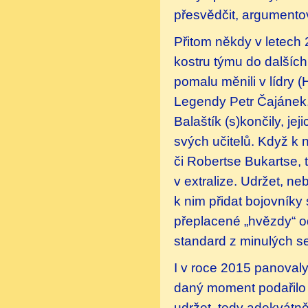
přesvědčit, argumento
Přitom někdy v letech 
kostru týmu do dalších
pomalu měnili v lídry (
Legendy Petr Čajánek,
Balaštík (s)končily, je
svých učitelů. Když k
či Robertse Bukartse, t
v extralize. Udržet, ne
k nim přidat bojovníky
přeplacené „hvězdy“ od
standard z minulých s
I v roce 2015 panovaly
daný moment podařilo 
udržet, tedy adekvátně 