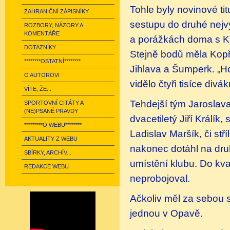
Tohle byly novinové ti
ZAHRANIČNÍ ZÁPISNÍKY
sestupu do druhé nejv
ROZBORY, NÁZORY A
KOMENTÁŘE
a porážkách doma s Kar
DOTAZNÍKY
Stejně bodů měla Kopř
********OSTATNÍ********
Jihlava a Šumperk. „H
O AUTOROVI
vidělo čtyři tisíce divák
VÍTE, ŽE...
Tehdejší tým Jaroslava
SPORTOVNÍ CITÁTY A
(NE)PSANÉ PRAVDY
dvacetiletý Jiří Králík
*********O WEBU********
Ladislav Maršík, či stř
AKTUALITY Z WEBU
nakonec dotáhl na druh
SBÍRKY, ARCHÍV...
umístění klubu. Do kva
REDAKCE WEBU
neprobojoval.
Ačkoliv měl za sebou sp
jednou v Opavě.