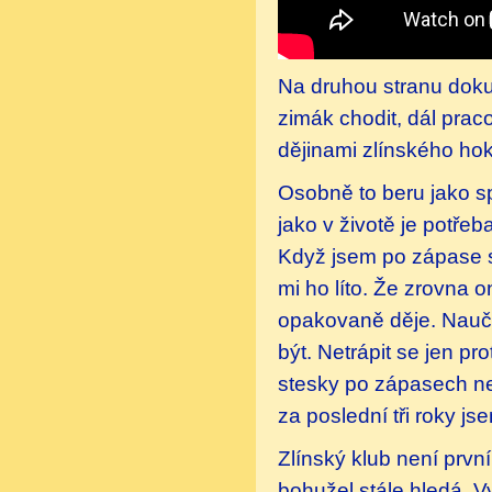
Na druhou stranu doku
zimák chodit, dál prac
dějinami zlínského hok
Osobně to beru jako spo
jako v životě je potře
Když jsem po zápase se
mi ho líto. Že zrovna 
opakovaně děje. Naučil
být. Netrápit se jen p
stesky po zápasech ne
za poslední tři roky j
Zlínský klub není první
bohužel stále hledá. 