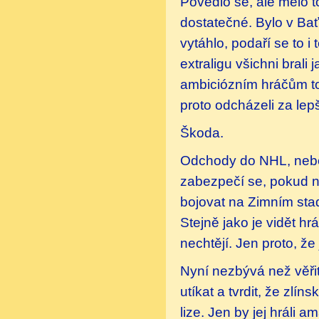
Povedlo se, ale mělo 
dostatečné. Bylo v Bať
vytáhlo, podaří se to i
extraligu všichni bral
ambiciózním hráčům toh
proto odcházeli za lep
Škoda.
Odchody do NHL, nebo j
zabezpečí se, pokud n
bojovat na Zimním stad
Stejně jako je vidět hrá
nechtějí. Jen proto, že
Nyní nezbývá než věřit
utíkat a tvrdit, že zlín
lize. Jen by jej hráli a