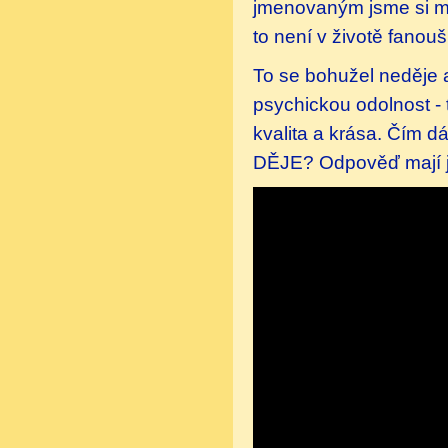
jmenovaným jsme si moh
to není v životě fanou
To se bohužel neděje a
psychickou odolnost - 
kvalita a krása. Čím d
DĚJE? Odpověď mají je