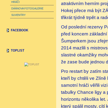
HRÁČI
atraktivním herním pr
DÁÁNOVA FOTOGALERIE
Hokej přece má být ZÁB
SUVENÝRY
třikrát týdně trpět a r
Od poslední rezervy P
FACEBOOK
před koncem základní č
Šumperkem jsou zřejmě
2014 mazlili s mistrovs
TOPLIST
slastné okamžiky moho
že zase bude jednou 
Pro restart by zatím s
kteří by chtěli ve Zlín
samotní hráči věřili vi
tabulky Chance ligy a 
horizontu několika let
který spálil mosty, cí