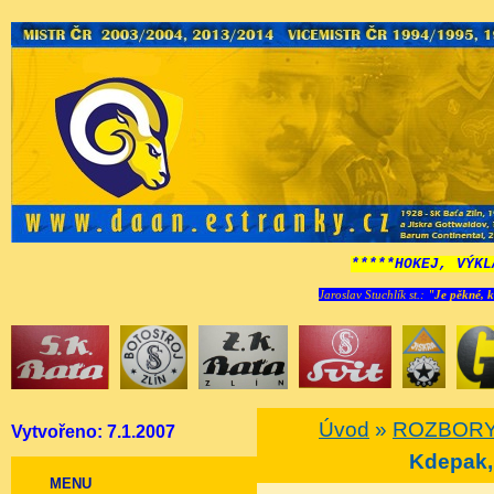
*****HOKEJ, VÝKL
Jaroslav Stuchlík st.:
"Je pěkné, k
Úvod
»
ROZBORY
Vytvořeno: 7.1.2007
Kdepak, 
MENU