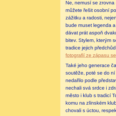
Ne, nemusí se zrovna d
můžete řešit osobní pot
zážitku a radosti, nej
bude muset legenda a 
dávat prát aspoň dvakr
bitev. Stylem, kterým 
tradice jejich předch
fotografií ze zápasu se
Také jeho generace ča
soutěže, poté se do ní 
nedařilo podle představ
nechali svá srdce i zd
město i klub s tradicí
komu na zlínském klubu 
chovali s úctou, respe