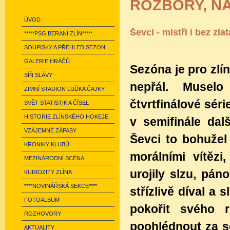
ROZBORY, N
ÚVOD
Ševci - mistři i bez zlat
*****PSG BERANI ZLÍN*****
SOUPISKY A PŘEHLED SEZON
GALERIE HRÁČŮ
Sezóna je pro zlí
SÍŇ SLÁVY
nepřál. Muselo
ZIMNÍ STADION LUĎKA ČAJKY
čtvrtfinálové sér
SVĚT STATISTIK A ČÍSEL
HISTORIE ZLÍNSKÉHO HOKEJE
v semifinále dal
VZÁJEMNÉ ZÁPASY
Ševci to bohužel
KRONIKY KLUBŮ
morálními vítězi
MEZINÁRODNÍ SCÉNA
urojily slzu, pán
KURIOZITY ZLÍNA
****NOVINÁŘSKÁ SEKCE****
střízlivě díval a 
FOTOALBUM
pokořit svého 
ROZHOVORY
poohlédnout za s
AKTUALITY