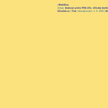
|
WebSlice
Zdroje:
klubový archiv PSG Zlín
,
Zlínský deník
Zlíneček.cz
|
Tisk
|
Aktualizováno: 3. 8. 2026
|
N