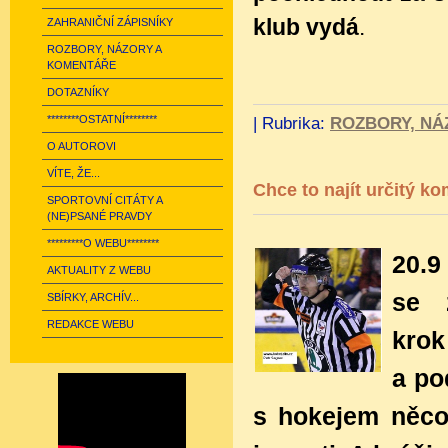
klub vydá
.
ZAHRANIČNÍ ZÁPISNÍKY
ROZBORY, NÁZORY A
KOMENTÁŘE
DOTAZNÍKY
********OSTATNÍ********
|
Rubrika:
ROZBORY, NÁ
O AUTOROVI
VÍTE, ŽE...
Chce to najít určitý k
SPORTOVNÍ CITÁTY A
(NE)PSANÉ PRAVDY
*********O WEBU********
20.9
AKTUALITY Z WEBU
se
SBÍRKY, ARCHÍV...
REDAKCE WEBU
krok
a po
s hokejem něco