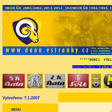
*****HOKEJ, VÝKL
Jaroslav Stuchlík st.:
"Je pěkné, k
Vytvořeno: 7.1.2007
MENU