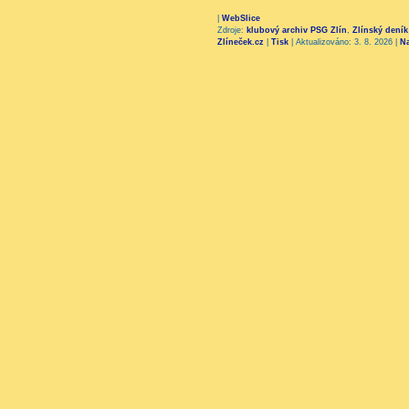
|
WebSlice
Zdroje:
klubový archiv PSG Zlín
,
Zlínský deník
Zlíneček.cz
|
Tisk
|
Aktualizováno: 3. 8. 2026
|
N