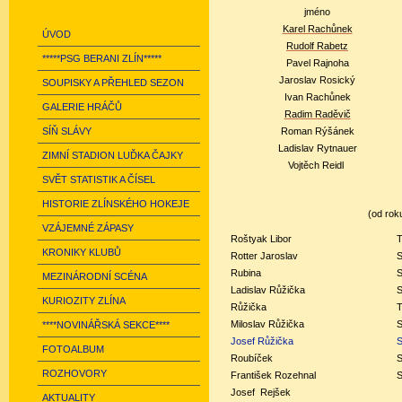
jméno
Karel Rachůnek
ÚVOD
Rudolf Rabetz
*****PSG BERANI ZLÍN*****
Pavel Rajnoha
Jaroslav Rosický
SOUPISKY A PŘEHLED SEZON
Ivan Rachůnek
GALERIE HRÁČŮ
Radim Raděvič
SÍŇ SLÁVY
Roman Rýšánek
Ladislav Rytnauer
ZIMNÍ STADION LUĎKA ČAJKY
Vojtěch Reidl
SVĚT STATISTIK A ČÍSEL
HISTORIE ZLÍNSKÉHO HOKEJE
(od rok
VZÁJEMNÉ ZÁPASY
Roštyak Libor
T
KRONIKY KLUBŮ
Rotter Jaroslav
S
Rubina
S
MEZINÁRODNÍ SCÉNA
Ladislav Růžička
S
KURIOZITY ZLÍNA
Růžička
Miloslav Růžička
S
****NOVINÁŘSKÁ SEKCE****
Josef Růžička
S
FOTOALBUM
Roubíček
S
ROZHOVORY
František
Rozehnal
S
Josef
Rejšek
AKTUALITY