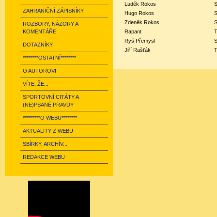
Luděk
Rokos
S
ZAHRANIČNÍ ZÁPISNÍKY
Hugo
Rokos
S
Zdeněk
Rokos
S
ROZBORY, NÁZORY A
KOMENTÁŘE
Rapant
Ryš Přemysl
S
DOTAZNÍKY
Jiří Rašťák
********OSTATNÍ********
O AUTOROVI
VÍTE, ŽE...
SPORTOVNÍ CITÁTY A
(NE)PSANÉ PRAVDY
*********O WEBU********
AKTUALITY Z WEBU
SBÍRKY, ARCHÍV...
REDAKCE WEBU