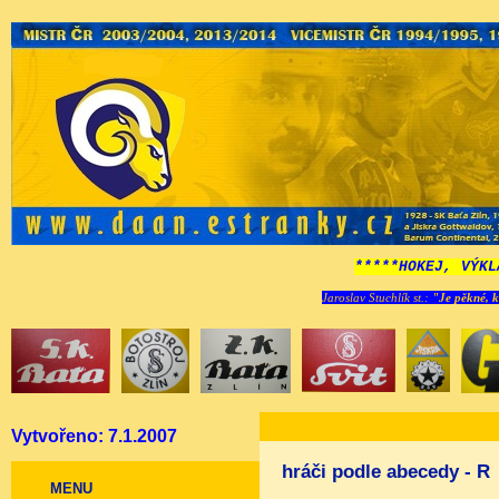
*****HOKEJ, VÝKL
Jaroslav Stuchlík st.:
"Je pěkné, k
Vytvořeno: 7.1.2007
hráči podle abecedy - R
MENU