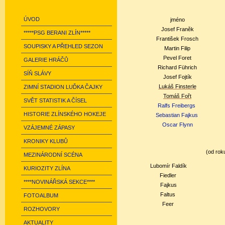
ÚVOD
jméno
Josef Franěk
*****PSG BERANI ZLÍN*****
František Frosch
SOUPISKY A PŘEHLED SEZON
Martin Filip
Pevel Foret
GALERIE HRÁČŮ
Richard Führich
SÍŇ SLÁVY
Josef Fojtík
Lukáš Finsterle
ZIMNÍ STADION LUĎKA ČAJKY
Tomáš Fořt
SVĚT STATISTIK A ČÍSEL
Ralfs Freibergs
HISTORIE ZLÍNSKÉHO HOKEJE
Sebastian Fajkus
Oscar Flynn
VZÁJEMNÉ ZÁPASY
KRONIKY KLUBŮ
(od rok
MEZINÁRODNÍ SCÉNA
Lubomír
Faldík
KURIOZITY ZLÍNA
Fiedler
****NOVINÁŘSKÁ SEKCE****
Fajkus
Faltus
FOTOALBUM
Feer
ROZHOVORY
AKTUALITY