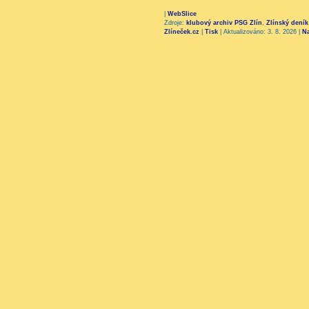
|
WebSlice
Zdroje:
klubový archiv PSG Zlín
,
Zlínský deník
Zlíneček.cz
|
Tisk
|
Aktualizováno: 3. 8. 2026
|
N