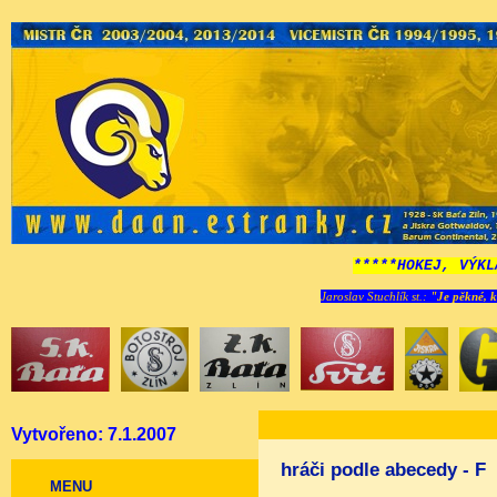
*****HOKEJ, VÝKL
Jaroslav Stuchlík st.:
"Je pěkné, k
Vytvořeno: 7.1.2007
hráči podle abecedy - F
MENU