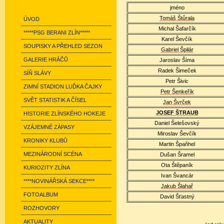
jméno
Tomáš Štůrala
ÚVOD
Michal Šafarčík
*****PSG BERANI ZLÍN*****
Karel Ševčík
SOUPISKY A PŘEHLED SEZON
Gabriel Špilár
GALERIE HRÁČŮ
Jaroslav Šíma
Radek Šimeček
SÍŇ SLÁVY
Petr Šivic
ZIMNÍ STADION LUĎKA ČAJKY
Petr Šenkeřík
SVĚT STATISTIK A ČÍSEL
Jan Švrček
JOSEF ŠTRAUB
HISTORIE ZLÍNSKÉHO HOKEJE
Daniel Šelešovský
VZÁJEMNÉ ZÁPASY
Miroslav Ševčík
KRONIKY KLUBŮ
Martin Špaňhel
MEZINÁRODNÍ SCÉNA
Dušan Šramel
Ota Štěpaník
KURIOZITY ZLÍNA
Ivan Švancár
****NOVINÁŘSKÁ SEKCE****
Jakub Šlahař
FOTOALBUM
David Šťastný
ROZHOVORY
AKTUALITY