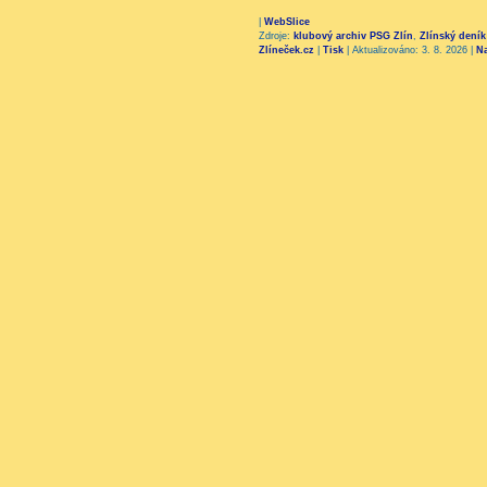
|
WebSlice
Zdroje:
klubový archiv PSG Zlín
,
Zlínský deník
Zlíneček.cz
|
Tisk
|
Aktualizováno: 3. 8. 2026
|
N