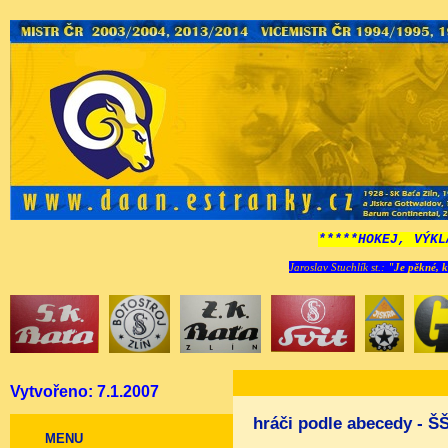
*****HOKEJ, VÝKL
Jaroslav Stuchlík st.:
"Je pěkné, k
Vytvořeno: 7.1.2007
hráči podle abecedy - Š
MENU