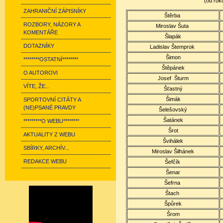
(od rok
ZAHRANIČNÍ ZÁPISNÍKY
Štěrba
ROZBORY, NÁZORY A
Miroslav
Šuta
KOMENTÁŘE
Šlapák
DOTAZNÍKY
Ladislav
Štemprok
Šimon
********OSTATNÍ********
Štěpánek
O AUTOROVI
Josef
Šturm
VÍTE, ŽE...
Šťastný
Šimák
SPORTOVNÍ CITÁTY A
(NE)PSANÉ PRAVDY
Šelešovský
Šatánek
*********O WEBU********
Šrot
AKTUALITY Z WEBU
Švihálek
SBÍRKY, ARCHÍV...
Miroslav Šilhánek
REDAKCE WEBU
Šefčík
Šenar
Šefrna
Štach
Špůrek
Šrom