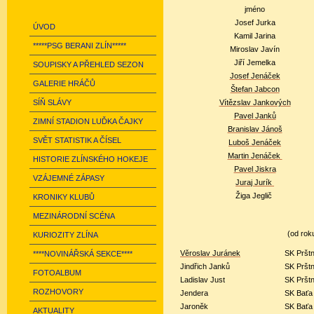
jméno
Josef Jurka
ÚVOD
Kamil Jarina
*****PSG BERANI ZLÍN*****
Miroslav Javín
Jiří Jemelka
SOUPISKY A PŘEHLED SEZON
Josef Jenáček
GALERIE HRÁČŮ
Štefan Jabcon
SÍŇ SLÁVY
Vítězslav Jankových
Pavel Janků
ZIMNÍ STADION LUĎKA ČAJKY
Branislav Jánoš
SVĚT STATISTIK A ČÍSEL
Luboš Jenáček
Martin Jenáček
HISTORIE ZLÍNSKÉHO HOKEJE
Pavel Jiskra
VZÁJEMNÉ ZÁPASY
Juraj Jurík
Žiga Jeglič
KRONIKY KLUBŮ
MEZINÁRODNÍ SCÉNA
(od rok
KURIOZITY ZLÍNA
Věroslav Juránek
SK Pršt
****NOVINÁŘSKÁ SEKCE****
Jindřich
Janků
SK Pršt
FOTOALBUM
Ladislav
Just
SK Pršt
ROZHOVORY
Jendera
SK Baťa
Jaroněk
SK Baťa
AKTUALITY