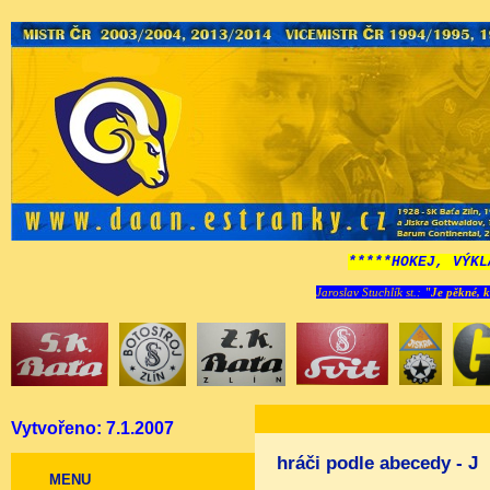
*****HOKEJ, VÝKL
Jaroslav Stuchlík st.:
"Je pěkné, k
Vytvořeno: 7.1.2007
hráči podle abecedy - J
MENU