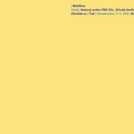
|
WebSlice
Zdroje:
klubový archiv PSG Zlín
,
Zlínský deník
Zlíneček.cz
|
Tisk
|
Aktualizováno: 3. 8. 2026
|
N