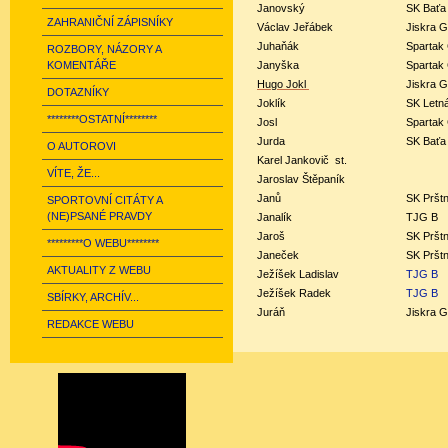
Janovský
SK Baťa
ZAHRANIČNÍ ZÁPISNÍKY
Václav Jeřábek
Jiskra G
Juhaňák
Spartak
ROZBORY, NÁZORY A
KOMENTÁŘE
Janyška
Spartak
Hugo
Jokl
Jiskra G
DOTAZNÍKY
Joklík
SK Letn
********OSTATNÍ********
Josl
Spartak
Jurda
SK Baťa
O AUTOROVI
Karel
Jankovič st.
VÍTE, ŽE...
Jaroslav
Štěpaník
Janů
SK Pršt
SPORTOVNÍ CITÁTY A
(NE)PSANÉ PRAVDY
Janalík
TJG B
Jaroš
SK Pršt
*********O WEBU********
Janeček
SK Pršt
AKTUALITY Z WEBU
Ježíšek Ladislav
TJG B
Ježíšek Radek
TJG B
SBÍRKY, ARCHÍV...
Juráň
Jiskra G
REDAKCE WEBU