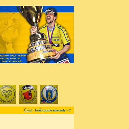
Úvod
»
hráči podle abecedy - C