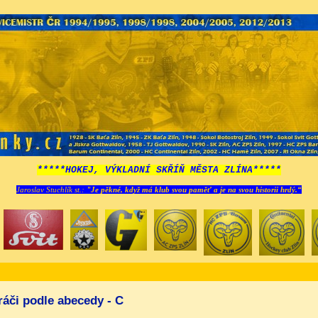
*****HOKEJ, VÝKLADNÍ SKŘÍŇ MĚSTA ZLÍNA*****
Jaroslav Stuchlík st.:
"Je pěkné, když má klub svou paměť a je na svou historii hrdý.“
ráči podle abecedy - C