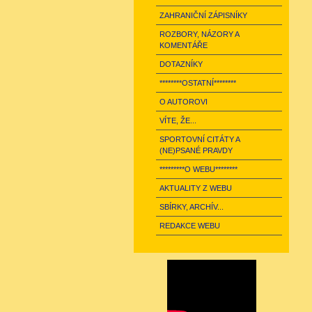
ZAHRANIČNÍ ZÁPISNÍKY
ROZBORY, NÁZORY A
KOMENTÁŘE
DOTAZNÍKY
********OSTATNÍ********
O AUTOROVI
VÍTE, ŽE...
SPORTOVNÍ CITÁTY A
(NE)PSANÉ PRAVDY
*********O WEBU********
AKTUALITY Z WEBU
SBÍRKY, ARCHÍV...
REDAKCE WEBU