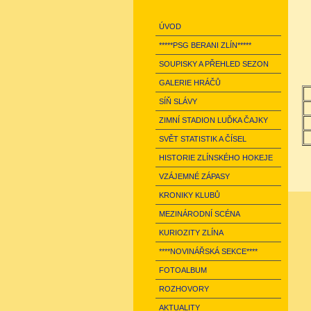
ÚVOD
*****PSG BERANI ZLÍN*****
SOUPISKY A PŘEHLED SEZON
GALERIE HRÁČŮ
SÍŇ SLÁVY
ZIMNÍ STADION LUĎKA ČAJKY
SVĚT STATISTIK A ČÍSEL
HISTORIE ZLÍNSKÉHO HOKEJE
VZÁJEMNÉ ZÁPASY
KRONIKY KLUBŮ
MEZINÁRODNÍ SCÉNA
KURIOZITY ZLÍNA
****NOVINÁŘSKÁ SEKCE****
FOTOALBUM
ROZHOVORY
AKTUALITY