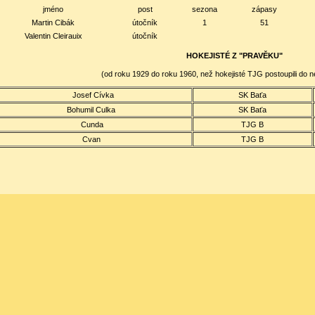
jméno
post
sezona
zápasy
Martin Cibák
útočník
1
51
Valentin Cleirauix
útočník
HOKEJISTÉ Z "PRAVĚKU"
(od roku 1929 do roku 1960, než hokejisté TJG postoupili do n
Josef Cívka
SK Baťa
Bohumil Culka
SK Baťa
Cunda
TJG B
Cvan
TJG B