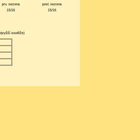
prv. sezona
posl. sezona
15/16
15/16
ejvyšší soutěže)