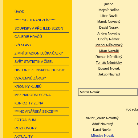
jméno
Mojmír Nečas
ÚVOD
Libor Nuzík
*****PSG BERANI ZLÍN*****
Marek Novotný
David Nosek
SOUPISKY A PŘEHLED SEZON
Andrej Novotný
GALERIE HRÁČŮ
Ondřej Němec
SÍŇ SLÁVY
Michal Ničajevský
Milan Navrálil
ZIMNÍ STADION LUĎKA ČAJKY
Roman Němčický
SVĚT STATISTIK A ČÍSEL
Tomáš Němčický
Eduard Novák
HISTORIE ZLÍNSKÉHO HOKEJE
Jakub Navrátil
VZÁJEMNÉ ZÁPASY
KRONIKY KLUBŮ
Martin Novák
MEZINÁRODNÍ SCÉNA
KURIOZITY ZLÍNA
(od rok
****NOVINÁŘSKÁ SEKCE****
Viktor „Vikin“
Novotný
FOTOALBUM
Adolf
Novotný
ROZHOVORY
Karel Novák
Miloslav Novák
AKTUALITY