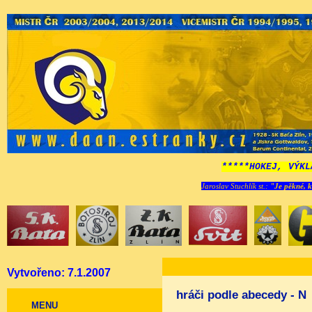
*****HOKEJ, VÝKL
Jaroslav Stuchlík st.:
"Je pěkné, k
Vytvořeno: 7.1.2007
hráči podle abecedy - N
MENU