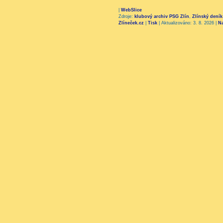
|
WebSlice
Zdroje:
klubový archiv PSG Zlín
,
Zlínský deník
Zlíneček.cz
|
Tisk
|
Aktualizováno: 3. 8. 2026
|
N