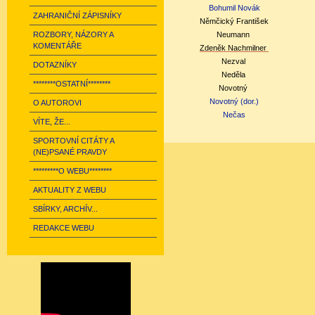
Bohumil Novák
ZAHRANIČNÍ ZÁPISNÍKY
Němčický František
ROZBORY, NÁZORY A
Neumann
KOMENTÁŘE
Zdeněk Nachmilner
Nezval
DOTAZNÍKY
Neděla
********OSTATNÍ********
Novotný
Novotný (dor.)
O AUTOROVI
Nečas
VÍTE, ŽE...
SPORTOVNÍ CITÁTY A
(NE)PSANÉ PRAVDY
*********O WEBU********
AKTUALITY Z WEBU
SBÍRKY, ARCHÍV...
REDAKCE WEBU