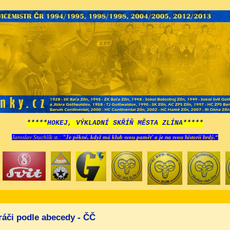
*****HOKEJ, VÝKLADNÍ SKŘÍŇ MĚSTA ZLÍNA*****
Jaroslav Stuchlík st.:
"Je pěkné, když má klub svou paměť a je na svou historii hrdý.“
ráči podle abecedy - ČČ