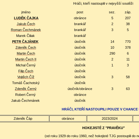
Hráči, kteří nastoupili v nejvyšší soutěži
jméno
post
sez.
záp.
LUDĚK ČAJKA
obránce
5
207
Jakub Čech
brankář
2
38
Roman Čechmánek
brankář
3
5
Marek Čiliak
brankář
PETR ČAJÁNEK
útočník
14
770
Zdeněk Čech
útočník
10
378
Martin Čech
útočník
290
6
Martin Čech II
útočník
2
11
Michal Černý
útočník
1
3
Filip Čech
útočník
Vojtěch Číž
útočník
3
58
Tomáš Čachotský
útočník
Zdeněk Černý
útočník/obránce
3
63
Robert Černý
obránce
Jakub Čechmánek
útočník
HRÁČI, KTEŘÍ NASTOUPILI POUZE V CHANCE 
Zdeněk Čáp
obránce
2023/2024
HOKEJISTÉ Z "PRAVĚKU"
(od roku 1929 do roku 1960, než hokejisté TJG postoupili do n