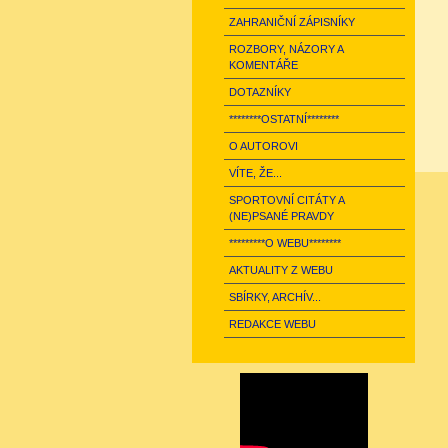
ZAHRANIČNÍ ZÁPISNÍKY
ROZBORY, NÁZORY A
KOMENTÁŘE
DOTAZNÍKY
********OSTATNÍ********
O AUTOROVI
VÍTE, ŽE...
SPORTOVNÍ CITÁTY A
(NE)PSANÉ PRAVDY
*********O WEBU********
AKTUALITY Z WEBU
SBÍRKY, ARCHÍV...
REDAKCE WEBU