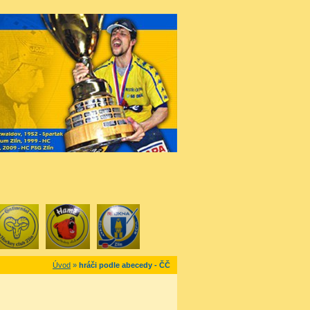
Úvod
»
hráči podle abecedy - ČČ