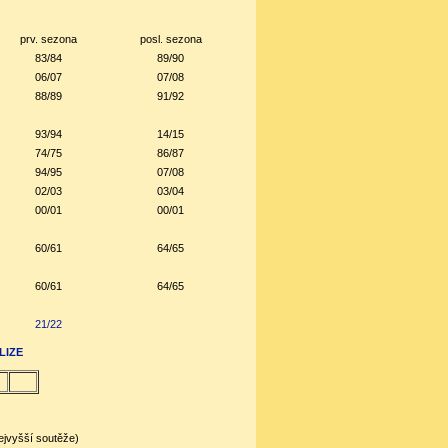
prv. sezona
posl. sezona
83/84
89/90
06/07
07/08
88/89
91/92
93/94
14/15
74/75
86/87
94/95
07/08
02/03
03/04
00/01
00/01
60/61
64/65
60/61
64/65
21/22
LIZE
ejvyšší soutěže)