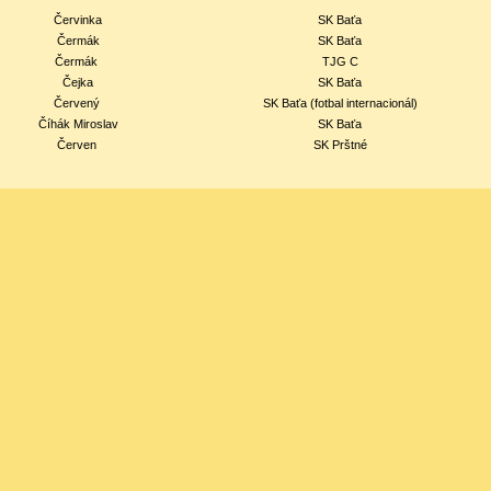
Červinka
SK Baťa
Čermák
SK Baťa
Čermák
TJG C
Čejka
SK Baťa
Červený
SK Baťa (fotbal internacionál)
Číhák Miroslav
SK Baťa
Červen
SK Prštné