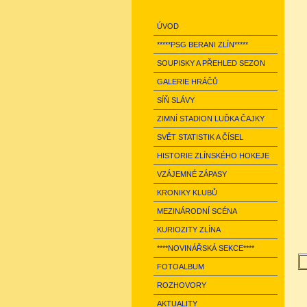
ÚVOD
*****PSG BERANI ZLÍN*****
SOUPISKY A PŘEHLED SEZON
GALERIE HRÁČŮ
SÍŇ SLÁVY
ZIMNÍ STADION LUĎKA ČAJKY
SVĚT STATISTIK A ČÍSEL
HISTORIE ZLÍNSKÉHO HOKEJE
VZÁJEMNÉ ZÁPASY
KRONIKY KLUBŮ
MEZINÁRODNÍ SCÉNA
KURIOZITY ZLÍNA
****NOVINÁŘSKÁ SEKCE****
FOTOALBUM
ROZHOVORY
AKTUALITY