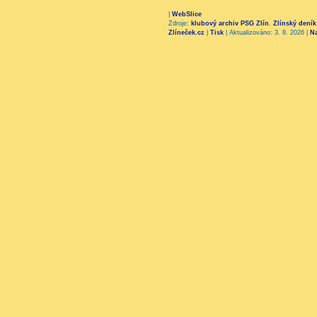
|
WebSlice
Zdroje:
klubový archiv PSG Zlín
,
Zlínský deník
Zlíneček.cz
|
Tisk
|
Aktualizováno: 3. 8. 2026
|
N