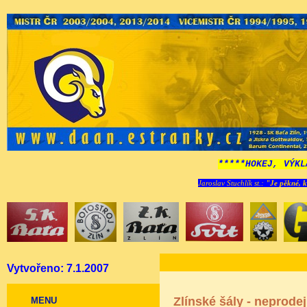
*****HOKEJ, VÝKL
Jaroslav Stuchlík st.:
"Je pěkné, k
Vytvořeno: 7.1.2007
Zlínské šály - neprode
MENU