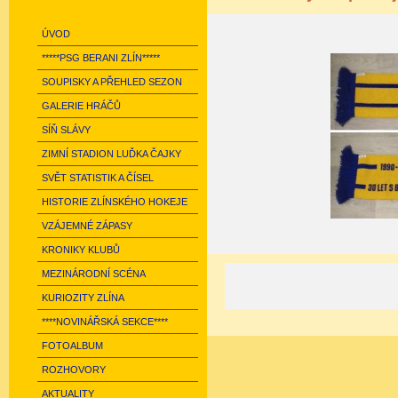
ÚVOD
*****PSG BERANI ZLÍN*****
SOUPISKY A PŘEHLED SEZON
GALERIE HRÁČŮ
SÍŇ SLÁVY
ZIMNÍ STADION LUĎKA ČAJKY
SVĚT STATISTIK A ČÍSEL
HISTORIE ZLÍNSKÉHO HOKEJE
VZÁJEMNÉ ZÁPASY
KRONIKY KLUBŮ
MEZINÁRODNÍ SCÉNA
KURIOZITY ZLÍNA
****NOVINÁŘSKÁ SEKCE****
FOTOALBUM
ROZHOVORY
AKTUALITY