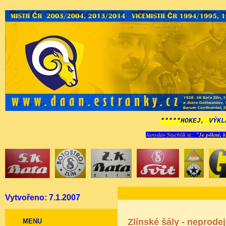
*****HOKEJ, VÝKL
Jaroslav Stuchlík st.:
"Je pěkné, k
Vytvořeno: 7.1.2007
Zlínské šály - neprode
MENU