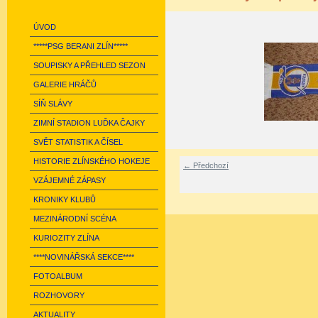
ÚVOD
*****PSG BERANI ZLÍN*****
SOUPISKY A PŘEHLED SEZON
GALERIE HRÁČŮ
SÍŇ SLÁVY
ZIMNÍ STADION LUĎKA ČAJKY
SVĚT STATISTIK A ČÍSEL
HISTORIE ZLÍNSKÉHO HOKEJE
← Předchozí
VZÁJEMNÉ ZÁPASY
KRONIKY KLUBŮ
MEZINÁRODNÍ SCÉNA
KURIOZITY ZLÍNA
****NOVINÁŘSKÁ SEKCE****
FOTOALBUM
ROZHOVORY
AKTUALITY