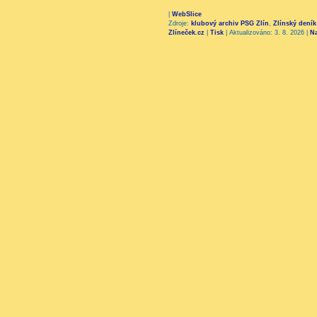
|
WebSlice
Zdroje:
klubový archiv PSG Zlín
,
Zlínský deník
Zlíneček.cz
|
Tisk
|
Aktualizováno: 3. 8. 2026
|
N