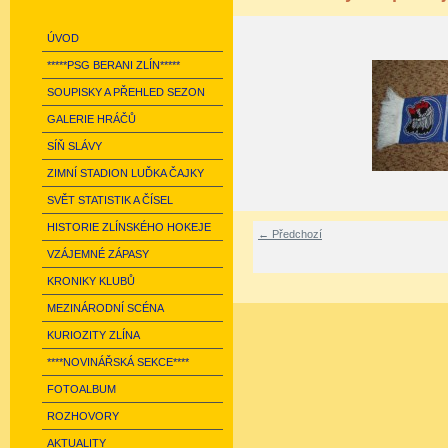
ÚVOD
*****PSG BERANI ZLÍN*****
SOUPISKY A PŘEHLED SEZON
GALERIE HRÁČŮ
SÍŇ SLÁVY
ZIMNÍ STADION LUĎKA ČAJKY
SVĚT STATISTIK A ČÍSEL
HISTORIE ZLÍNSKÉHO HOKEJE
← Předchozí
VZÁJEMNÉ ZÁPASY
KRONIKY KLUBŮ
MEZINÁRODNÍ SCÉNA
KURIOZITY ZLÍNA
****NOVINÁŘSKÁ SEKCE****
FOTOALBUM
ROZHOVORY
AKTUALITY