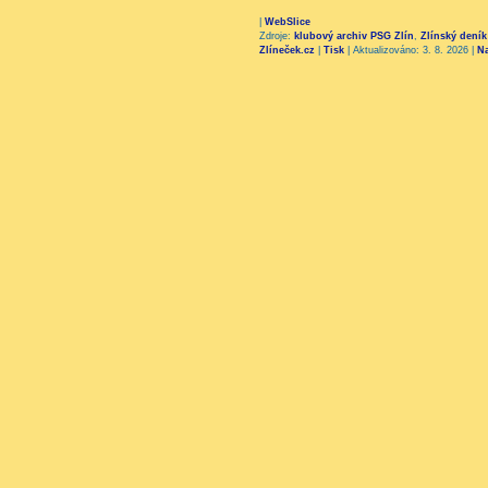
|
WebSlice
Zdroje:
klubový archiv PSG Zlín
,
Zlínský deník
Zlíneček.cz
|
Tisk
|
Aktualizováno: 3. 8. 2026
|
N