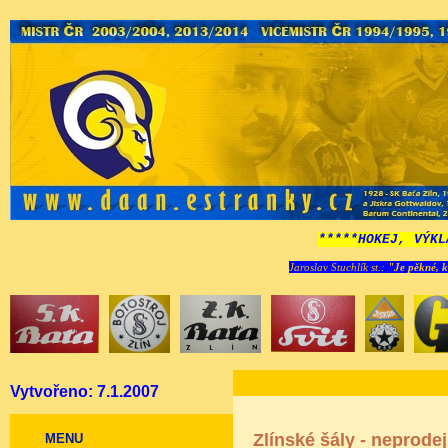
*****HOKEJ, VÝKL
Jaroslav Stuchlík st.:
"Je pěkné, k
Vytvořeno: 7.1.2007
Zlínské šály - neprode
MENU