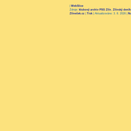
|
WebSlice
Zdroje:
klubový archiv PSG Zlín
,
Zlínský deník
Zlíneček.cz
|
Tisk
|
Aktualizováno: 3. 8. 2026
|
N