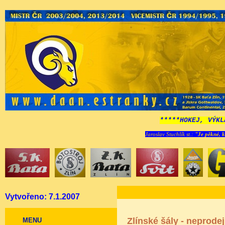
*****HOKEJ, VÝKL
Jaroslav Stuchlík st.:
"Je pěkné, k
Vytvořeno: 7.1.2007
Zlínské šály - neprode
MENU