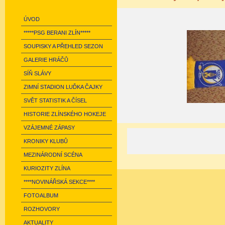
ÚVOD
*****PSG BERANI ZLÍN*****
SOUPISKY A PŘEHLED SEZON
GALERIE HRÁČŮ
SÍŇ SLÁVY
ZIMNÍ STADION LUĎKA ČAJKY
SVĚT STATISTIK A ČÍSEL
HISTORIE ZLÍNSKÉHO HOKEJE
VZÁJEMNÉ ZÁPASY
KRONIKY KLUBŮ
MEZINÁRODNÍ SCÉNA
KURIOZITY ZLÍNA
****NOVINÁŘSKÁ SEKCE****
FOTOALBUM
ROZHOVORY
AKTUALITY