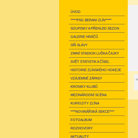
ÚVOD
*****PSG BERANI ZLÍN*****
SOUPISKY A PŘEHLED SEZON
GALERIE HRÁČŮ
SÍŇ SLÁVY
ZIMNÍ STADION LUĎKA ČAJKY
SVĚT STATISTIK A ČÍSEL
HISTORIE ZLÍNSKÉHO HOKEJE
VZÁJEMNÉ ZÁPASY
←
KRONIKY KLUBŮ
MEZINÁRODNÍ SCÉNA
KURIOZITY ZLÍNA
****NOVINÁŘSKÁ SEKCE****
FOTOALBUM
ROZHOVORY
AKTUALITY