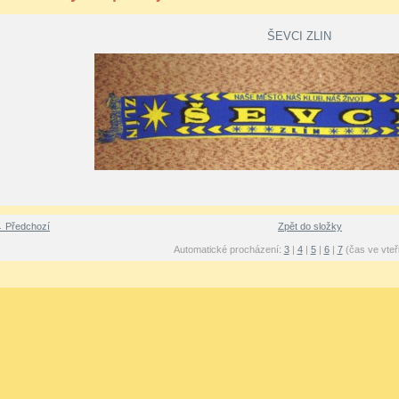
ŠEVCI ZLIN
 Předchozí
Zpět do složky
Automatické procházení:
3
|
4
|
5
|
6
|
7
(čas ve vteř