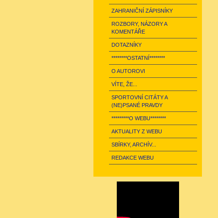
ZAHRANIČNÍ ZÁPISNÍKY
ROZBORY, NÁZORY A
KOMENTÁŘE
DOTAZNÍKY
********OSTATNÍ********
O AUTOROVI
VÍTE, ŽE...
SPORTOVNÍ CITÁTY A
(NE)PSANÉ PRAVDY
*********O WEBU********
AKTUALITY Z WEBU
SBÍRKY, ARCHÍV...
REDAKCE WEBU