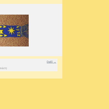
Další →
inách)