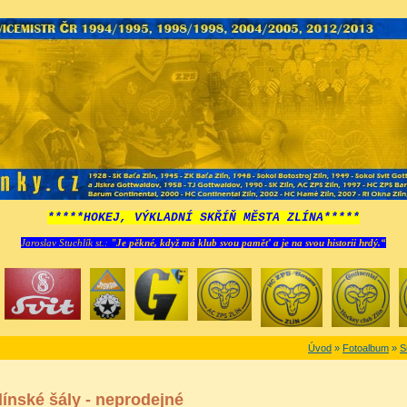
*****HOKEJ, VÝKLADNÍ SKŘÍŇ MĚSTA ZLÍNA*****
Jaroslav Stuchlík st.:
"Je pěkné, když má klub svou paměť a je na svou historii hrdý.“
Úvod
»
Fotoalbum
»
S
línské šály - neprodejné