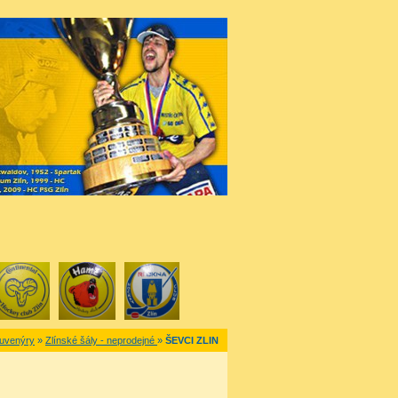
uvenýry
»
Zlínské šály - neprodejné
»
ŠEVCI ZLIN