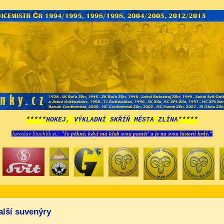
*****HOKEJ, VÝKLADNÍ SKŘÍŇ MĚSTA ZLÍNA*****
Jaroslav Stuchlík st.:
"Je pěkné, když má klub svou paměť a je na svou historii hrdý.“
alší suvenýry