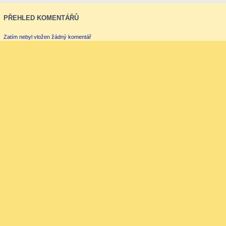
PŘEHLED KOMENTÁŘŮ
Zatím nebyl vložen žádný komentář