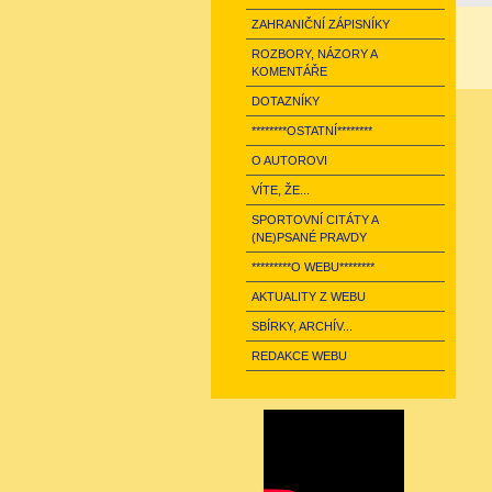
ZAHRANIČNÍ ZÁPISNÍKY
ROZBORY, NÁZORY A
KOMENTÁŘE
DOTAZNÍKY
********OSTATNÍ********
O AUTOROVI
VÍTE, ŽE...
SPORTOVNÍ CITÁTY A
(NE)PSANÉ PRAVDY
*********O WEBU********
AKTUALITY Z WEBU
SBÍRKY, ARCHÍV...
REDAKCE WEBU