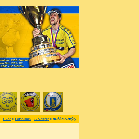
Úvod
»
Fotoalbum
»
Suvenýry
»
další suvenýry