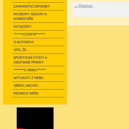
← Předchozí
ZAHRANIČNÍ ZÁPISNÍKY
ROZBORY, NÁZORY A
KOMENTÁŘE
DOTAZNÍKY
********OSTATNÍ********
O AUTOROVI
VÍTE, ŽE...
SPORTOVNÍ CITÁTY A
(NE)PSANÉ PRAVDY
*********O WEBU********
AKTUALITY Z WEBU
SBÍRKY, ARCHÍV...
REDAKCE WEBU