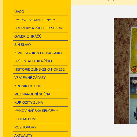
ÚVOD
*****PSG BERANI ZLÍN*****
SOUPISKY A PŘEHLED SEZON
GALERIE HRÁČŮ
SÍŇ SLÁVY
ZIMNÍ STADION LUĎKA ČAJKY
SVĚT STATISTIK A ČÍSEL
HISTORIE ZLÍNSKÉHO HOKEJE
VZÁJEMNÉ ZÁPASY
KRONIKY KLUBŮ
MEZINÁRODNÍ SCÉNA
KURIOZITY ZLÍNA
****NOVINÁŘSKÁ SEKCE****
FOTOALBUM
ROZHOVORY
AKTUALITY