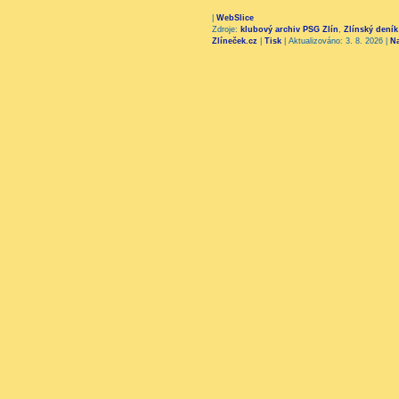
|
WebSlice
Zdroje:
klubový archiv PSG Zlín
,
Zlínský deník
Zlíneček.cz
|
Tisk
|
Aktualizováno: 3. 8. 2026
|
N