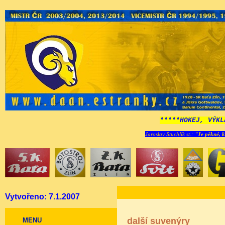
*****HOKEJ, VÝKL
Jaroslav Stuchlík st.:
"Je pěkné, k
Vytvořeno: 7.1.2007
další suvenýry
MENU