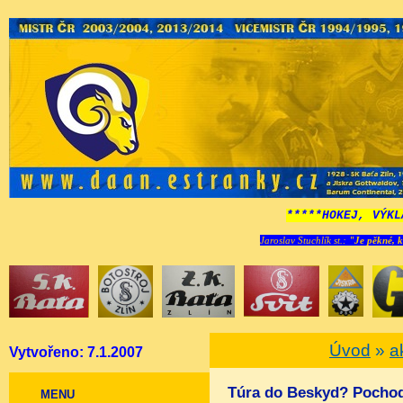
*****HOKEJ, VÝKL
Jaroslav Stuchlík st.:
"Je pěkné, k
Úvod
»
a
Vytvořeno: 7.1.2007
Túra do Beskyd? Pochodo
MENU