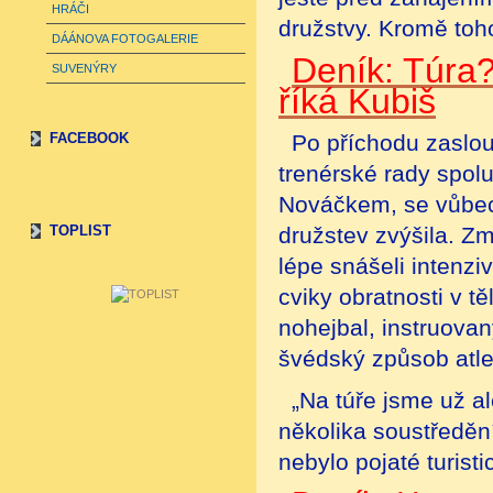
HRÁČI
družstvy. Kromě toho
DÁÁNOVA FOTOGALERIE
Deník: Túra?
SUVENÝRY
říká Kubiš
FACEBOOK
Po příchodu zaslou
trenérské rady spol
Nováčkem, se vůbec 
TOPLIST
družstev zvýšila. Zm
lépe snášeli intenzi
cviky obratnosti v tě
nohejbal, instruovaný
švédský způsob atlet
„Na túře jsme už a
několika soustředění
nebylo pojaté turist