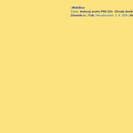
|
WebSlice
Zdroje:
klubový archiv PSG Zlín
,
Zlínský deník
Zlíneček.cz
|
Tisk
|
Aktualizováno: 3. 8. 2026
|
N