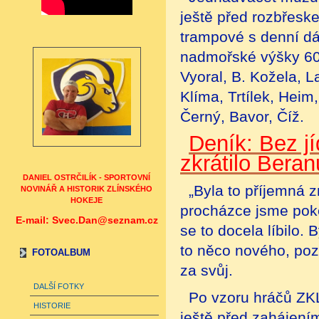
ještě před rozbřeske
trampové s denní dáv
nadmořské výšky 600
Vyoral, B. Kožela, L
Klíma, Trtílek, Heim
Černý, Bavor, Číž.
Deník: Bez jí
zkrátilo Bera
DANIEL OSTRČILÍK - SPORTOVNÍ
„Byla to příjemná 
NOVINÁŘ A HISTORIK ZLÍNSKÉHO
HOKEJE
procházce jsme poke
E-mail: Svec.Dan@seznam.cz
se to docela líbilo. 
to něco nového, pozi
FOTOALBUM
za svůj.
DALŠÍ FOTKY
Po vzoru hráčů ZKL 
HISTORIE
ještě před zahájení