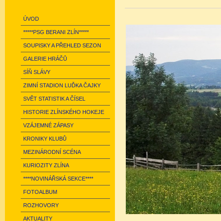
ÚVOD
*****PSG BERANI ZLÍN*****
SOUPISKY A PŘEHLED SEZON
GALERIE HRÁČŮ
SÍŇ SLÁVY
ZIMNÍ STADION LUĎKA ČAJKY
SVĚT STATISTIK A ČÍSEL
HISTORIE ZLÍNSKÉHO HOKEJE
VZÁJEMNÉ ZÁPASY
KRONIKY KLUBŮ
MEZINÁRODNÍ SCÉNA
KURIOZITY ZLÍNA
****NOVINÁŘSKÁ SEKCE****
FOTOALBUM
ROZHOVORY
AKTUALITY