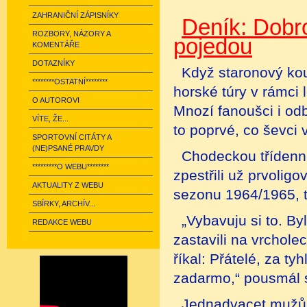
ZAHRANIČNÍ ZÁPISNÍKY
Deník: Dobr
ROZBORY, NÁZORY A
pojedou
KOMENTÁŘE
DOTAZNÍKY
Když staronový kou
********OSTATNÍ********
horské túry v rámci 
O AUTOROVI
Mnozí fanoušci i od
VÍTE, ŽE...
to poprvé, co ševci v
SPORTOVNÍ CITÁTY A
(NE)PSANÉ PRAVDY
Chodeckou třídenní
*********O WEBU********
zpestřili už prvoligo
AKTUALITY Z WEBU
sezonu 1964/1965, 
SBÍRKY, ARCHÍV...
„Vybavuju si to. Byl
REDAKCE WEBU
zastavili na vrchole
říkal: Přátelé, za t
zadarmo,“ pousmál s
Jednadvacet mužů s