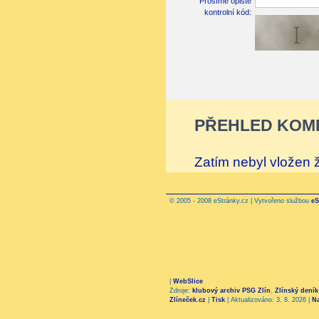
Prosíme opište
kontrolní kód:
PŘEHLED KOM
Zatím nebyl vložen
© 2005 - 2008 eStránky.cz | Vytvořeno službou
eS
|
WebSlice
Zdroje:
klubový archiv PSG Zlín
,
Zlínský deník
Zlíneček.cz
|
Tisk
|
Aktualizováno: 3. 8. 2026
|
N