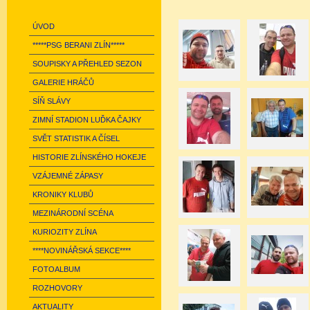
ÚVOD
*****PSG BERANI ZLÍN*****
SOUPISKY A PŘEHLED SEZON
GALERIE HRÁČŮ
SÍŇ SLÁVY
ZIMNÍ STADION LUĎKA ČAJKY
SVĚT STATISTIK A ČÍSEL
HISTORIE ZLÍNSKÉHO HOKEJE
VZÁJEMNÉ ZÁPASY
KRONIKY KLUBŮ
MEZINÁRODNÍ SCÉNA
KURIOZITY ZLÍNA
****NOVINÁŘSKÁ SEKCE****
FOTOALBUM
ROZHOVORY
AKTUALITY