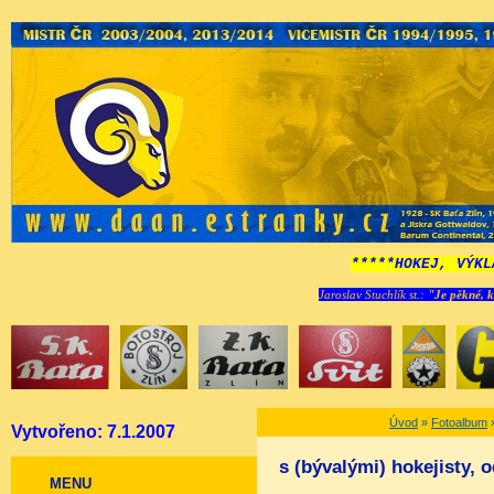
*****HOKEJ, VÝKL
Jaroslav Stuchlík st.:
"Je pěkné, k
Úvod
»
Fotoalbum
Vytvořeno: 7.1.2007
s (bývalými) hokejisty, 
MENU