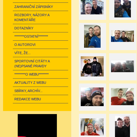
ZAHRANIČNÍ ZÁPISNÍKY
ROZBORY, NÁZORY A
KOMENTÁŘE
DOTAZNÍKY
********OSTATNÍ********
O AUTOROVI
VÍTE, ŽE...
SPORTOVNÍ CITÁTY A
(NE)PSANÉ PRAVDY
*********O WEBU********
AKTUALITY Z WEBU
SBÍRKY, ARCHÍV...
REDAKCE WEBU