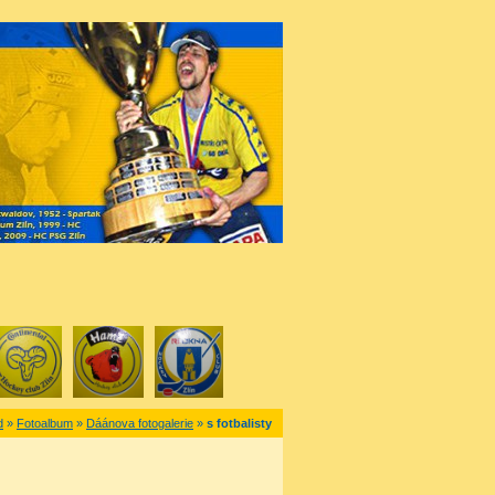
d
»
Fotoalbum
»
Dáánova fotogalerie
»
s fotbalisty