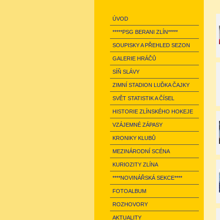
ÚVOD
*****PSG BERANI ZLÍN*****
SOUPISKY A PŘEHLED SEZON
GALERIE HRÁČŮ
SÍŇ SLÁVY
ZIMNÍ STADION LUĎKA ČAJKY
SVĚT STATISTIK A ČÍSEL
HISTORIE ZLÍNSKÉHO HOKEJE
VZÁJEMNÉ ZÁPASY
KRONIKY KLUBŮ
MEZINÁRODNÍ SCÉNA
KURIOZITY ZLÍNA
****NOVINÁŘSKÁ SEKCE****
FOTOALBUM
ROZHOVORY
AKTUALITY