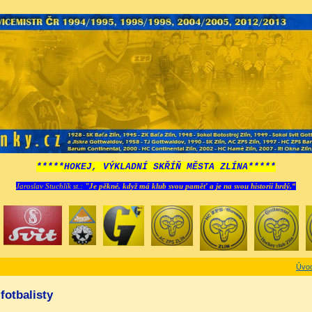
*****HOKEJ, VÝKLADNÍ SKŘÍŇ MĚSTA ZLÍNA*****
Jaroslav Stuchlík st.:
"Je pěkné, když má klub svou paměť a je na svou historii hrdý.“
Úvo
 fotbalisty