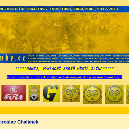
*****HOKEJ, VÝKLADNÍ SKŘÍŇ MĚSTA ZLÍNA*****
Jaroslav Stuchlík st.:
"Je pěkné, když má klub svou paměť a je na svou historii hrdý.“
iroslav Chalánek