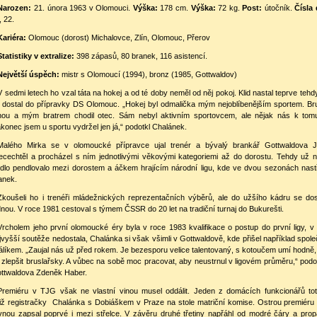
Narozen:
21. února 1963 v Olomouci.
Výška:
178 cm.
Výška:
72 kg.
Post:
útočník.
Čísla
, 22.
Kariéra:
Olomouc (dorost) Michalovce, Zlín, Olomouc, Přerov
Statistiky v extralize:
398 zápasů, 80 branek, 116 asistencí.
Největší úspěch:
mistr s Olomoucí (1994), bronz (1985, Gottwaldov)
V sedmi letech ho vzal táta na hokej a od té doby neměl od něj pokoj. Klid nastal teprve tehd
 dostal do přípravky DS Olomouc. „Hokej byl odmalička mým nejoblíbenějším sportem. Bru
ou a mým bratrem chodil otec. Sám nebyl aktivním sportovcem, ale nějak nás k tomu
konec jsem u sportu vydržel jen já,“ podotkl Chalánek.
Malého Mirka se v olomoucké přípravce ujal trenér a bývalý brankář Gottwaldova J
ecechtěl a procházel s ním jednotlivými věkovými kategoriemi až do dorostu. Tehdy už 
ídlo pendlovalo mezi dorostem a áčkem hrajícím národní ligu, kde ve dvou sezonách nastř
anek.
Zkoušeli ho i trenéři mládežnických reprezentačních výběrů, ale do užšího kádru se dos
dnou. V roce 1981 cestoval s týmem ČSSR do 20 let na tradiční turnaj do Bukurešti.
Vrcholem jeho první olomoucké éry byla v roce 1983 kvalifikace o postup do první ligy, v
jvyšší soutěže nedostala, Chalánka si však všimli v Gottwaldově, kde přišel například spol
álíkem. „Zaujal nás už před rokem. Je bezesporu velice talentovaný, s kotoučem umí hodně,
 zlepšit bruslařsky. A vůbec na sobě moc pracovat, aby neustrnul v ligovém průměru,“ pod
ttwaldova Zdeněk Haber.
Premiéru v TJG však ne vlastní vinou musel oddálit. Jeden z domácích funkcionářů toti
tiž registračky Chalánka s Dobiáškem v Praze na stole matriční komise. Ostrou premiéru si
vnou zapsal poprvé i mezi střelce. V závěru druhé třetiny napřáhl od modré čáry a pro