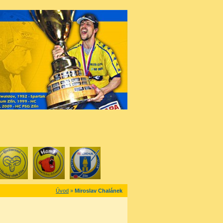
Úvod
»
Miroslav Chalánek