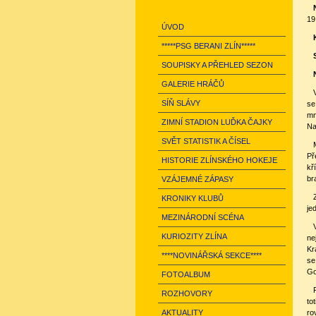
19
ÚVOD
*****PSG BERANI ZLÍN*****
SOUPISKY A PŘEHLED SEZON
GALERIE HRÁČŮ
SÍŇ SLÁVY
se
mn
ZIMNÍ STADION LUĎKA ČAJKY
Na
SVĚT STATISTIK A ČÍSEL
Př
HISTORIE ZLÍNSKÉHO HOKEJE
kř
br
VZÁJEMNÉ ZÁPASY
KRONIKY KLUBŮ
je
MEZINÁRODNÍ SCÉNA
KURIOZITY ZLÍNA
ne
Kr
****NOVINÁŘSKÁ SEKCE****
se
Go
FOTOALBUM
ROZHOVORY
to
AKTUALITY
ro