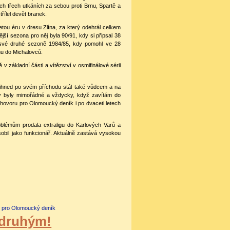
ích třech utkáních za sebou proti Brnu, Spartě a
řílel devět branek.
ou éru v dresu Zlína, za který odehrál celkem
ší sezona pro něj byla 90/91, kdy si připsal 38
 své druhé sezoně 1984/85, kdy pomohl ve 28
nu do Michalovců.
základní části a vítězství v osmifinálové sérii
e ihned po svém příchodu stál také vůdcem a na
ky byly mimořádné a vždycky, když zavítám do
zhovoru pro Olomoucký deník i po dvaceti letech
oblémům prodala extraligu do Karlových Varů a
obil jako funkcionář. Aktuálně zastává vysokou
 pro Olomoucký deník
 druhým!