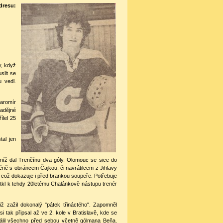
 dresu:
y, když
slit se
 vedl.
aromír
nadějné
ílel 25
tal jen
 níž dal Trenčínu dva góly. Olomouc se sice do
ečně s obráncem Čajkou, či navrátilcem z Jihlavy
 což dokazuje i před brankou soupeře. Potřebuje
otkl k tehdy 20letému Chalánkově nástupu trenér
ž zažil dokonalý "pátek třináctého". Zapomněl
 tak připsal až ve 2. kole v Bratislavě, kde se
pálil všechno před sebou včetně gólmana Beňa.