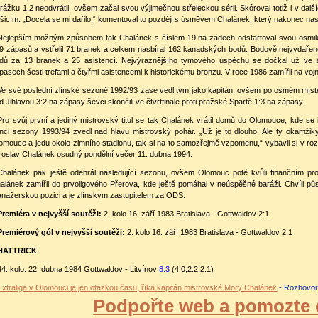
rážku 1:2 neodvrátil, ovšem začal svou výjimečnou střeleckou sérii. Skóroval totiž i v dalš
šicím. „Docela se mi dařilo,“ komentoval to později s úsměvem Chalánek, který nakonec nast
Nejlepším možným způsobem tak Chalánek s číslem 19 na zádech odstartoval svou osmilet
9 zápasů a vstřelil 71 branek a celkem nasbíral 162 kanadských bodů. Bodově nejvydařeněj
dů za 13 branek a 25 asistencí. Nejvýraznějšího týmového úspěchu se dočkal už ve
pasech šesti trefami a čtyřmi asistencemi k historickému bronzu. V roce 1986 zamířil na voj
Ve své poslední zlínské sezoně 1992/93 zase vedl tým jako kapitán, ovšem po osmém místě v 
d Jihlavou 3:2 na zápasy ševci skončili ve čtvrtfinále proti pražské Spartě 1:3 na zápasy.
Pro svůj první a jediný mistrovský titul se tak Chalánek vrátil domů do Olomouce, kde s
nci sezony 1993/94 zvedl nad hlavu mistrovský pohár. „Už je to dlouho. Ale ty okamži
omouce a jedu okolo zimního stadionu, tak si na to samozřejmě vzpomenu,“ vybavil si v ro
roslav Chalánek osudný pondělní večer 11. dubna 1994.
Chalánek pak ještě odehrál následující sezonu, ovšem Olomouc poté kvůli finančním pr
alánek zamířil do prvoligového Přerova, kde ještě pomáhal v neúspěšné baráži. Chvíli půs
nažerskou pozici a je zlínským zastupitelem za ODS.
Premiéra v nejvyšší soutěži:
2. kolo 16. září 1983 Bratislava - Gottwaldov 2:1
Premiérový gól v nejvyšší soutěži:
2. kolo 16. září 1983 Bratislava - Gottwaldov 2:1
HATTRICK
44. kolo: 22. dubna 1984 Gottwaldov - Litvínov
8:3
(4:0,2:2,2:1)
Extraliga v Olomouci je jen otázkou času, říká kapitán mistrovské Mory Chalánek
- Rozhovor
Podpořte web a pomozte