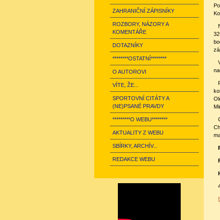
Po
ZAHRANIČNÍ ZÁPISNÍKY
Ko
ROZBORY, NÁZORY A
KOMENTÁŘE
32
bo
DOTAZNÍKY
zá
********OSTATNÍ********
na
O AUTOROVI
VÍTE, ŽE...
ko
SPORTOVNÍ CITÁTY A
Ol
(NE)PSANÉ PRAVDY
Mi
*********O WEBU********
Ch
AKTUALITY Z WEBU
ma
SBÍRKY, ARCHÍV...
REDAKCE WEBU